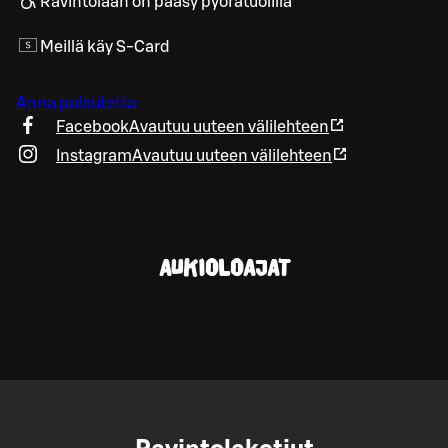
Ravintolaan on pääsy pyörätuolilla
Meillä käy S-Card
Anna palautetta
Facebook
Avautuu uuteen välilehteen
Instagram
Avautuu uuteen välilehteen
AUKIOLOAJAT