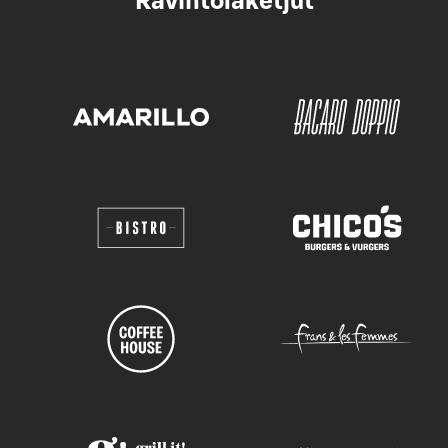
Ravintolaketjut