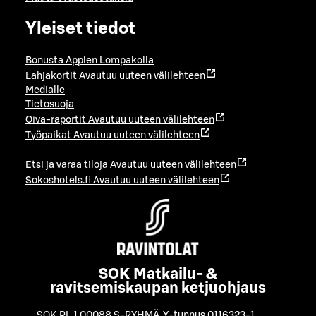
Yleiset tiedot
Bonusta Applen Lompakolla
Lahjakortit
Avautuu uuteen välilehteen
Medialle
Tietosuoja
Oiva-raportit
Avautuu uuteen välilehteen
Työpaikat
Avautuu uuteen välilehteen
Etsi ja varaa tiloja
Avautuu uuteen välilehteen
Sokoshotels.fi
Avautuu uuteen välilehteen
SOK Matkailu- &
ravitsemiskaupan ketjuohjaus
SOK PL 1 00088 S-RYHMÄ
,
Y-tunnus 0116323-1