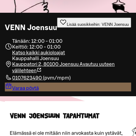
Lisää suosikkeihin: VENN Joensuu
VENN Joensuu
Tänään: 12:00 - 01:00
Keittiö: 12:00 - 01:00
Katso kaikki aukioloajat
Kauppahalli Joensuu
Kauppatori 2, 80100 Joensuu
Avautuu uuteen
välilehteen
0107623490
(
pvm/mpm
)
Varaa pöytä
VENN JOENSUUN TAPAHTUMAT
Elämässä ei ole mitään niin arvokasta kuin ystävät,