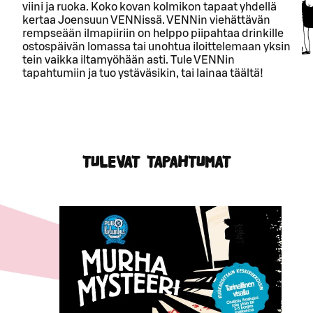
viini ja ruoka. Koko kovan kolmikon tapaat yhdellä
kertaa Joensuun VENNissä. VENNin viehättävän
rempseään ilmapiiriin on helppo piipahtaa drinkille
ostospäivän lomassa tai unohtua iloittelemaan yksin
tein vaikka iltamyöhään asti. Tule VENNin
tapahtumiin ja tuo ystäväsikin, tai lainaa täältä!
TULEVAT TAPAHTUMAT