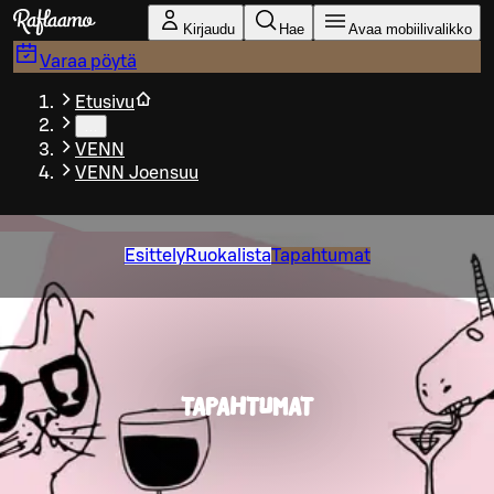
Siirry pääsisältöön
Kirjaudu
Hae
Avaa mobiilivalikko
Varaa pöytä
Etusivu
…
VENN
VENN Joensuu
Esittely
Ruokalista
Tapahtumat
TAPAHTUMAT