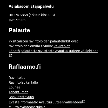
Asiakasomistajapalvelu
010 76 5858 (arkisin klo 9-16)
pvm/mpm
Palaute
Yksittäisten ravintoloiden palautelinkit ovat
ravintoloiden omilla sivuilla:
Ravintolat
Lähetä palautetta sivustosta
Avautuu uuteen välilehteen
Raflaamo.fi
Ravintolat
Ravintolat kartalla
Lounas
Tapahtumat
Saavutettavuus
Evästeinformaatio
Avautuu uuteen välilehteen
Muuta evästeasetuksia