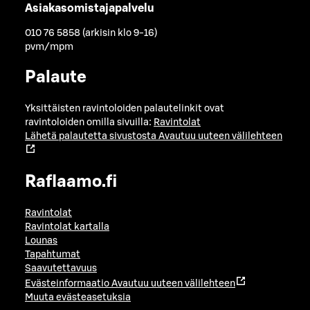
Asiakasomistajapalvelu
010 76 5858 (arkisin klo 9-16)
pvm/mpm
Palaute
Yksittäisten ravintoloiden palautelinkit ovat
ravintoloiden omilla sivuilla:
Ravintolat
Lähetä palautetta sivustosta
Avautuu uuteen välilehteen
Raflaamo.fi
Ravintolat
Ravintolat kartalla
Lounas
Tapahtumat
Saavutettavuus
Evästeinformaatio
Avautuu uuteen välilehteen
Muuta evästeasetuksia