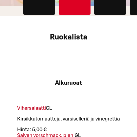
Ruokalista
Alkuruoat
Vihersalaatti
G
L
Kirsikkatomaatteja, varsiselleriä ja vinegrettiä
Hinta:
5,00 €
Salven vorschmack, pieni
G
L