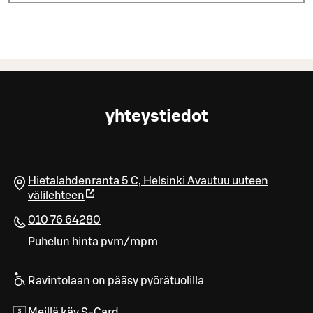
yhteystiedot
Hietalahdenranta 5 C
,
Helsinki
Avautuu uuteen
välilehteen
010 76 64280
Puhelun hinta pvm/mpm
Ravintolaan on pääsy pyörätuolilla
Meillä käy S-Card