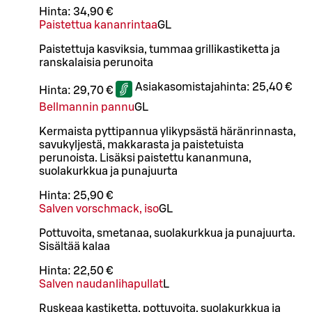
Hinta:
34,90 €
Paistettua kananrintaa
G
L
Paistettuja kasviksia, tummaa grillikastiketta ja
ranskalaisia perunoita
Asiakasomistajahinta:
25,40 €
Hinta:
29,70 €
Bellmannin pannu
G
L
Kermaista pyttipannua ylikypsästä häränrinnasta,
savukyljestä, makkarasta ja paistetuista
perunoista. Lisäksi paistettu kananmuna,
suolakurkkua ja punajuurta
Hinta:
25,90 €
Salven vorschmack, iso
G
L
Pottuvoita, smetanaa, suolakurkkua ja punajuurta.
Sisältää kalaa
Hinta:
22,50 €
Salven naudanlihapullat
L
Ruskeaa kastiketta, pottuvoita, suolakurkkua ja