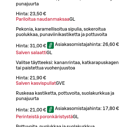
punajuurta
Hinta:
23,50 €
Pariloitua naudanmaksaa
G
L
Pekonia, karamellisoitua sipulia, sokeroitua
puolukkaa, punaviinikastiketta ja pottuvoita
Asiakasomistajahinta:
26,60 €
Hinta:
31,00 €
Salven salaatti
G
L
Valitse täytteeksi: kananrintaa, katkarapuskagen
tai paistettua vuohenjuustoa
Hinta:
21,90 €
Salven kasvispullat
G
VE
Ruskeaa kastiketta, pottuvoita, suolakurkkua ja
punajuurta
Asiakasomistajahinta:
17,80 €
Hinta:
21,00 €
Perinteistä poronkäristystä
G
L
Pottuvoita, puolukkaa ja suolakurkkua