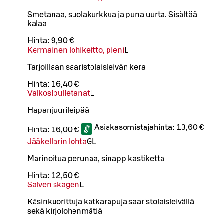
Smetanaa, suolakurkkua ja punajuurta. Sisältää
kalaa
Hinta:
9,90 €
Kermainen lohikeitto, pieni
L
Tarjoillaan saaristolaisleivän kera
Hinta:
16,40 €
Valkosipulietanat
L
Hapanjuurileipää
Asiakasomistajahinta:
13,60 €
Hinta:
16,00 €
Jääkellarin lohta
G
L
Marinoitua perunaa, sinappikastiketta
Hinta:
12,50 €
Salven skagen
L
Käsinkuorittuja katkarapuja saaristolaisleivällä
sekä kirjolohenmätiä