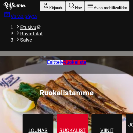
Siirry pääsisältöön
Kirjaudu
Hae
Avaa mobiilivalikko
Varaa pöytä
Etusivu
Ravintolat
Salve
Esittely
Ruokalista
Ruokalistamme
J
LOUNAS
RUOKALISTA
VIINIT