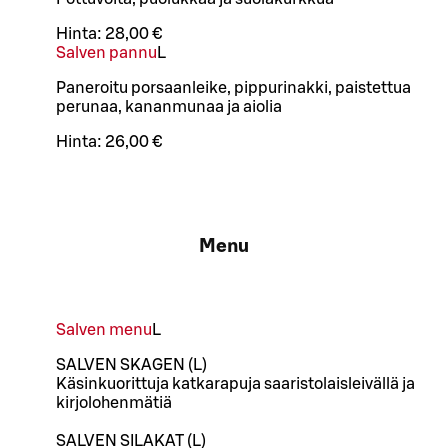
Hinta:
28,00 €
Salven pannu
L
Paneroitu porsaanleike, pippurinakki, paistettua
perunaa, kananmunaa ja aiolia
Hinta:
26,00 €
Menu
Salven menu
L
SALVEN SKAGEN (L)
Käsinkuorittuja katkarapuja saaristolaisleivällä ja
kirjolohenmätiä
SALVEN SILAKAT (L)