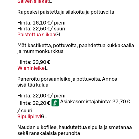
Salven silakat
L
Rapeaksi paistettuja silakoita ja pottuvoita
Hinta:
16,10 €
/
pieni
Hinta:
22,50 €
/
suuri
Paistettua siikaa
G
L
Mätikastiketta, pottuvoita, paahdettua kukkakaalia
ja mummonkurkkua
Hinta:
33,90 €
Wieninleike
L
Paneroitu porsaanleike ja pottuvoita. Annos
sisältää kalaa
Hinta:
22,00 €
/
pieni
Asiakasomistajahinta:
27,70 €
Hinta:
32,20 €
/
suuri
Sipulipihvi
G
L
Naudan ulkofilee, haudutettua sipulia ja smetanaa
sekä ranskalaisia perunoita