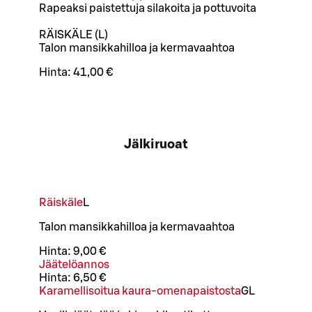
Rapeaksi paistettuja silakoita ja pottuvoita
RÄISKÄLE (L)
Talon mansikkahilloa ja kermavaahtoa
Hinta:
41,00 €
Jälkiruoat
Räiskäle
L
Talon mansikkahilloa ja kermavaahtoa
Hinta:
9,00 €
Jäätelöannos
Hinta:
6,50 €
Karamellisoitua kaura-omenapaistosta
G
L