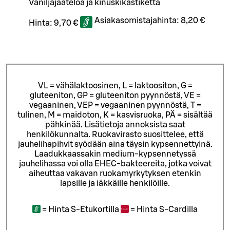
Vaniljajäätelöä ja kinuskikastiketta
Asiakasomistajahinta:
8,20 €
Hinta:
9,70 €
VL = vähälaktoosinen, L = laktoositon, G =
gluteeniton, GP = gluteeniton pyynnöstä, VE =
vegaaninen, VEP = vegaaninen pyynnöstä, T =
tulinen, M = maidoton, K = kasvisruoka, PÄ = sisältää
pähkinää. Lisätietoja annoksista saat
henkilökunnalta.
Ruokavirasto suosittelee, että
jauhelihapihvit syödään aina täysin kypsennettyinä.
Laadukkaassakin medium-kypsennetyssä
jauhelihassa voi olla EHEC-bakteereita, jotka voivat
aiheuttaa vakavan ruokamyrkytyksen etenkin
lapsille ja iäkkäille henkilöille.
=
Hinta S-Etukortilla
=
Hinta S-Cardilla