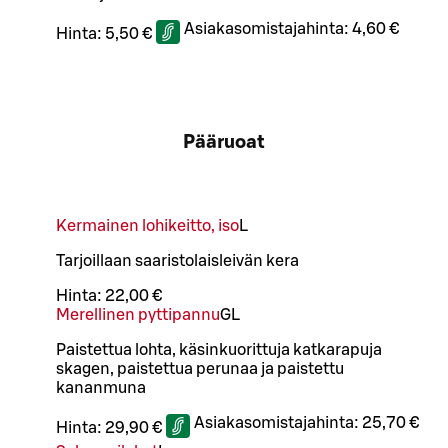
Asiakasomistajahinta:
4,60 €
Hinta:
5,50 €
Pääruoat
Kermainen lohikeitto, iso
L
Tarjoillaan saaristolaisleivän kera
Hinta:
22,00 €
Merellinen pyttipannu
G
L
Paistettua lohta, käsinkuorittuja katkarapuja
skagen, paistettua perunaa ja paistettu
kananmuna
Asiakasomistajahinta:
25,70 €
Hinta:
29,90 €