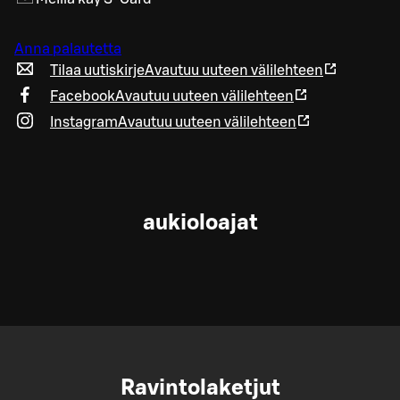
Anna palautetta
Tilaa uutiskirje
Avautuu uuteen välilehteen
Facebook
Avautuu uuteen välilehteen
Instagram
Avautuu uuteen välilehteen
aukioloajat
Ravintolaketjut