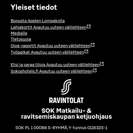
Yleiset tiedot
Bonusta Applen Lompakolla
Lahjakortit
Avautuu uuteen välilehteen
Medialle
Tietosuoja
Oiva-raportit
Avautuu uuteen välilehteen
Työpaikat
Avautuu uuteen välilehteen
Etsi ja varaa tiloja
Avautuu uuteen välilehteen
Sokoshotels.fi
Avautuu uuteen välilehteen
SOK Matkailu- &
ravitsemiskaupan ketjuohjaus
SOK PL 1 00088 S-RYHMÄ
,
Y-tunnus 0116323-1