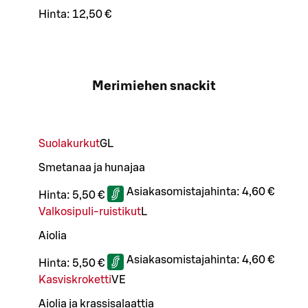
Hinta:
12,50 €
Merimiehen snackit
Suolakurkut
G
L
Smetanaa ja hunajaa
Asiakasomistajahinta:
4,60 €
Hinta:
5,50 €
Valkosipuli-ruistikut
L
Aiolia
Asiakasomistajahinta:
4,60 €
Hinta:
5,50 €
Kasviskroketti
VE
Aiolia ja krassisalaattia