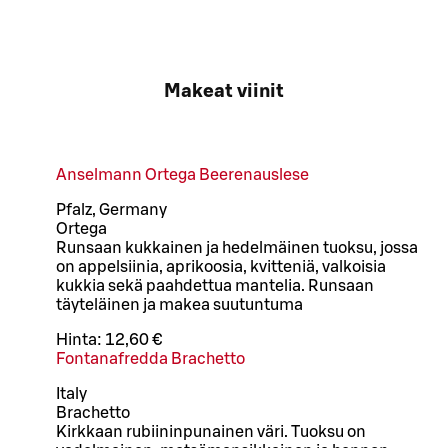
Makeat viinit
Anselmann Ortega Beerenauslese
Pfalz, Germany
Ortega
Runsaan kukkainen ja hedelmäinen tuoksu, jossa
on appelsiinia, aprikoosia, kvitteniä, valkoisia
kukkia sekä paahdettua mantelia. Runsaan
täyteläinen ja makea suutuntuma
Hinta:
12,60 €
Fontanafredda Brachetto
Italy
Brachetto
Kirkkaan rubiininpunainen väri. Tuoksu on