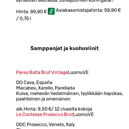
äyriäisten seurassa. Juhlajuomien kuningatar!
Asiakasomistajahinta:
59,90 €
Hinta:
89,90 €
/
0,75 l
Samppanjat ja kuohuviinit
Pares Balta Brut Vintage
Luomu
VE
DO Cava, España
Macabeu, Xarello, Parellada
Kuiva, mehevän hedelmäinen, tyylikkään hapokas,
paahteinen ja omenainen
alk.
Hinta:
9,50 €
/
12 cl
useita kokoja
Le Contesse Prosecco Brut
Luomu
VE
DOC Prosecco, Veneto, Italy