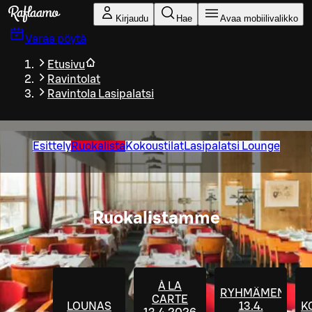
Siirry pääsisältöön
Kirjaudu
Hae
Avaa mobiilivalikko
Varaa pöytä
Etusivu
Ravintolat
Ravintola Lasipalatsi
Esittely
Ruokalista
Kokoustilat
Lasipalatsi Lounge
Ruokalistamme
À LA
RYHMÄMENUT
CARTE
LOUNAS
13.4.
K