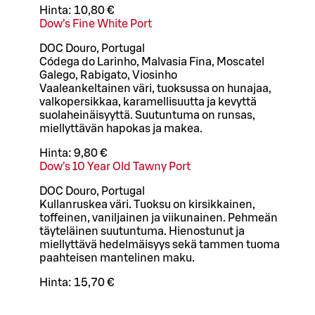
Hinta:
10,80 €
Dow’s Fine White Port
DOC Douro, Portugal
Códega do Larinho, Malvasia Fina, Moscatel
Galego, Rabigato, Viosinho
Vaaleankeltainen väri, tuoksussa on hunajaa,
valkopersikkaa, karamellisuutta ja kevyttä
suolaheinäisyyttä. Suutuntuma on runsas,
miellyttävän hapokas ja makea.
Hinta:
9,80 €
Dow’s 10 Year Old Tawny Port
DOC Douro, Portugal
Kullanruskea väri. Tuoksu on kirsikkainen,
toffeinen, vaniljainen ja viikunainen. Pehmeän
täyteläinen suutuntuma. Hienostunut ja
miellyttävä hedelmäisyys sekä tammen tuoma
paahteisen mantelinen maku.
Hinta:
15,70 €