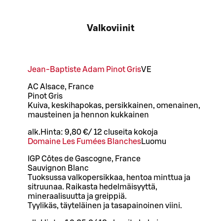
Valkoviinit
Jean-Baptiste Adam Pinot Gris
VE
AC Alsace, France
Pinot Gris
Kuiva, keskihapokas, persikkainen, omenainen,
mausteinen ja hennon kukkainen
alk.
Hinta:
9,80 €
/
12 cl
useita kokoja
Domaine Les Fumées Blanches
Luomu
IGP Côtes de Gascogne, France
Sauvignon Blanc
Tuoksussa valkopersikkaa, hentoa minttua ja
sitruunaa. Raikasta hedelmäisyyttä,
mineraalisuutta ja greippiä.
Tyylikäs, täyteläinen ja tasapainoinen viini.