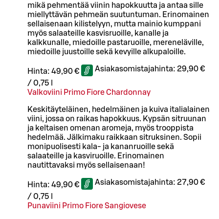
mikä pehmentää viinin hapokkuutta ja antaa sille
miellyttävän pehmeän suutuntuman. Erinomainen
sellaisenaan kilistelyyn, mutta mainio kumppani
myös salaateille kasvisruoille, kanalle ja
kalkkunalle, miedoille pastaruoille, mereneläville,
miedoille juustoille sekä kevyille alkupaloille.
Asiakasomistajahinta:
29,90 €
Hinta:
49,90 €
/
0,75 l
Valkoviini Primo Fiore Chardonnay
Keskitäyteläinen, hedelmäinen ja kuiva italialainen
viini, jossa on raikas hapokkuus. Kypsän sitruunan
ja keltaisen omenan aromeja, myös trooppista
hedelmää. Jälkimaku raikkaan sitruksinen. Sopii
monipuolisesti kala- ja kananruoille sekä
salaateille ja kasviruoille. Erinomainen
nautittavaksi myös sellaisenaan!
Asiakasomistajahinta:
27,90 €
Hinta:
49,90 €
/
0,75 l
Punaviini Primo Fiore Sangiovese