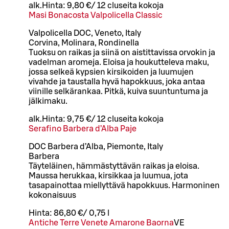
alk.
Hinta:
9,80 €
/
12 cl
useita kokoja
Masi Bonacosta Valpolicella Classic
Valpolicella DOC, Veneto, Italy
Corvina, Molinara, Rondinella
Tuoksu on raikas ja siinä on aistittavissa orvokin ja
vadelman aromeja. Eloisa ja houkutteleva maku,
jossa selkeä kypsien kirsikoiden ja luumujen
vivahde ja taustalla hyvä hapokkuus, joka antaa
viinille selkärankaa. Pitkä, kuiva suuntuntuma ja
jälkimaku.
alk.
Hinta:
9,75 €
/
12 cl
useita kokoja
Serafino Barbera d’Alba Paje
DOC Barbera d’Alba, Piemonte, Italy
Barbera
Täyteläinen, hämmästyttävän raikas ja eloisa.
Maussa herukkaa, kirsikkaa ja luumua, jota
tasapainottaa miellyttävä hapokkuus. Harmoninen
kokonaisuus
Hinta:
86,80 €
/
0,75 l
Antiche Terre Venete Amarone Baorna
VE