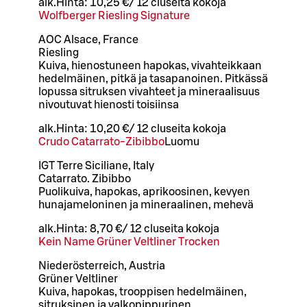
alk.
Hinta:
10,25 €
/
12 cl
useita kokoja
Wolfberger Riesling Signature
AOC Alsace, France
Riesling
Kuiva, hienostuneen hapokas, vivahteikkaan
hedelmäinen, pitkä ja tasapanoinen. Pitkässä
lopussa sitruksen vivahteet ja mineraalisuus
nivoutuvat hienosti toisiinsa
alk.
Hinta:
10,20 €
/
12 cl
useita kokoja
Crudo Catarrato-Zibibbo
Luomu
IGT Terre Siciliane, Italy
Catarrato. Zibibbo
Puolikuiva, hapokas, aprikoosinen, kevyen
hunajameloninen ja mineraalinen, mehevä
alk.
Hinta:
8,70 €
/
12 cl
useita kokoja
Kein Name Grüner Veltliner Trocken
Niederösterreich, Austria
Grüner Veltliner
Kuiva, hapokas, trooppisen hedelmäinen,
sitruksinen ja valkopippurinen.