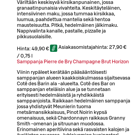
Väriltään keskisyvä kirsikanpunainen, jossa
granaatinpunaisia vivahteita. Keskitäyteläinen,
intensiivinen maku, jossa tummaa kirsikkaa,
luumua, paahdettua mantelia sekä hentoa
mausteisuutta. Pitkä, hedelmäinen jälkimaku.
Nappivalinta kanalle, pastalle, pizzalle ja
pikkusuolaisille.
Asiakasomistajahinta:
27,90 €
Hinta:
49,90 €
/
0,75 l
Samppanja Pierre de Bry Champagne Brut Horizon
Viinin rypäleet kerätään pääsääntöisesti
samppanjan alueen kaakkoiskulmassa sijaitsevasa
Cotê des Barin ala -alueelta. Cotê des Bar on
samppanjan eteläisin alue ja se tunnetaan
erityisesti hedelmäisistä ja ryhdikkäistä
samppanjoista. Raikkaan hedelmäinen samppanja
jossa yhdistyvät Meunierin tuoma
metsämansikkaisuus, Pinot Noirin kypsä
omenaisuus, sekä Chardonnayn raikkaus Granny
Smith -omenan ja sitruunan muodossa.
Erinomainen aperitiivina sekä rasvaisten kalojen ja