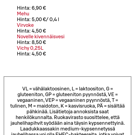
Hinta:
6,90 €
Mehu
Hinta:
5,00 €
/
0,4 l
Virvoke
Hinta:
4,50 €
Novelle kivennäisvesi
Hinta:
8,50 €
Vichy 0,25L
Hinta:
4,50 €
VL = vähälaktoosinen, L = laktoositon, G =
gluteeniton, GP = gluteeniton pyynnöstä, VE =
vegaaninen, VEP = vegaaninen pyynnöstä, T =
tulinen, M = maidoton, K = kasvisruoka, PÄ = sisältää
pähkinää. Lisätietoja annoksista saat
henkilökunnalta.
Ruokavirasto suosittelee, että
jauhelihapihvit syödään aina täysin kypsennettyinä.
Laadukkaassakin medium-kypsennetyssä
jauhelihassa voi olla EHEC-bakteereita, jotka voivat