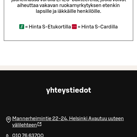
aiheuttaa vakavan ruokamyrkytyksen etenkin
lapsille ja iäkkäille henkilöille.
=
Hinta S-Etukortilla
=
Hinta S-Cardilla
yhteystiedot
Mannerheimintie 22-24
,
Helsinki
Avautuu uuteen
välilehteen
010 76 63700