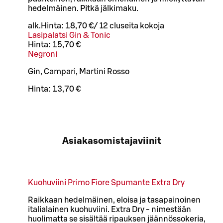
hedelmäinen. Pitkä jälkimaku.
alk.
Hinta:
18,70 €
/
12 cl
useita kokoja
Lasipalatsi Gin & Tonic
Hinta:
15,70 €
Negroni
Gin, Campari, Martini Rosso
Hinta:
13,70 €
Asiakasomistajaviinit
Kuohuviini Primo Fiore Spumante Extra Dry
Raikkaan hedelmäinen, eloisa ja tasapainoinen
italialainen kuohuviini. Extra Dry - nimestään
huolimatta se sisältää ripauksen jäännössokeria,