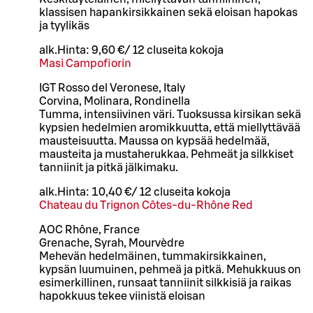
klassisen hapankirsikkainen sekä eloisan hapokas
ja tyylikäs
alk.
Hinta:
9,60 €
/
12 cl
useita kokoja
Masi Campofiorin
IGT Rosso del Veronese, Italy
Corvina, Molinara, Rondinella
Tumma, intensiivinen väri. Tuoksussa kirsikan sekä
kypsien hedelmien aromikkuutta, että miellyttävää
mausteisuutta. Maussa on kypsää hedelmää,
mausteita ja mustaherukkaa. Pehmeät ja silkkiset
tanniinit ja pitkä jälkimaku.
alk.
Hinta:
10,40 €
/
12 cl
useita kokoja
Chateau du Trignon Côtes-du-Rhône Red
AOC Rhône, France
Grenache, Syrah, Mourvèdre
Mehevän hedelmäinen, tummakirsikkainen,
kypsän luumuinen, pehmeä ja pitkä. Mehukkuus on
esimerkillinen, runsaat tanniinit silkkisiä ja raikas
hapokkuus tekee viinistä eloisan