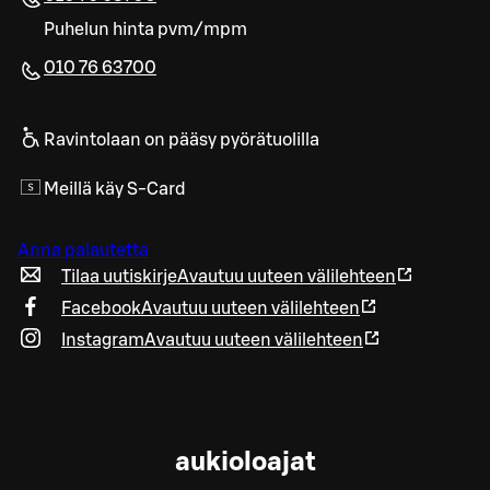
Puhelun hinta pvm/mpm
010 76 63700​
Ravintolaan on pääsy pyörätuolilla
Meillä käy S-Card
Anna palautetta
Tilaa uutiskirje
Avautuu uuteen välilehteen
Facebook
Avautuu uuteen välilehteen
Instagram
Avautuu uuteen välilehteen
aukioloajat