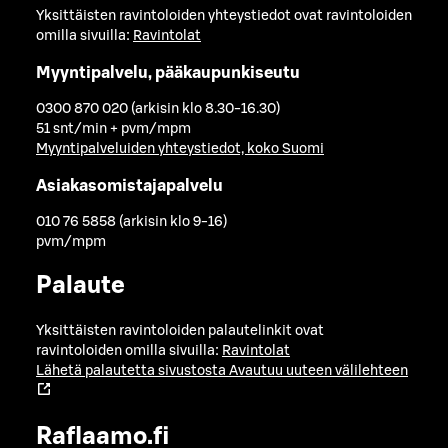
Yksittäisten ravintoloiden yhteystiedot ovat ravintoloiden
omilla sivuilla:
Ravintolat
Myyntipalvelu, pääkaupunkiseutu
0300 870 020 (arkisin klo 8.30-16.30)
51 snt/min + pvm/mpm
Myyntipalveluiden yhteystiedot, koko Suomi
Asiakasomistajapalvelu
010 76 5858 (arkisin klo 9-16)
pvm/mpm
Palaute
Yksittäisten ravintoloiden palautelinkit ovat
ravintoloiden omilla sivuilla:
Ravintolat
Lähetä palautetta sivustosta
Avautuu uuteen välilehteen
Raflaamo.fi