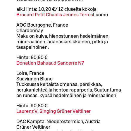
alk.
Hinta:
10,20 €
/
12 cl
useita kokoja
Brocard Petit Chablis Jeunes Terres
Luomu
AOC Bourgogne, France
Chardonnay
Maku on kuiva, hienostuneen hedelmäinen,
mineraalinen, ananaskirsikkainen, pitkä ja
tasapainoinen.
Hinta:
80,80 €
Donatien Bahuaud Sancerre N7
Loire, France
Sauvignon Blanc
Tuoksussa keltaista omenaa, persikkaa,
herukanlehteä ja hentoa raparperia. Suutuntuma
on runsas, kypsä hedelmäinen ja mineraalinen
Hinta:
90,80 €
Laurenz V. Singing Grüner Veltliner
DAC Kamptal Niederösterreich, Austria
Crüner Veltliner