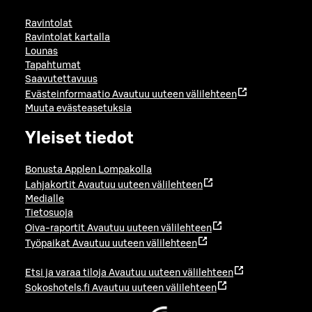
Ravintolat
Ravintolat kartalla
Lounas
Tapahtumat
Saavutettavuus
Evästeinformaatio
Avautuu uuteen välilehteen
Muuta evästeasetuksia
Yleiset tiedot
Bonusta Applen Lompakolla
Lahjakortit
Avautuu uuteen välilehteen
Medialle
Tietosuoja
Oiva-raportit
Avautuu uuteen välilehteen
Työpaikat
Avautuu uuteen välilehteen
Etsi ja varaa tiloja
Avautuu uuteen välilehteen
Sokoshotels.fi
Avautuu uuteen välilehteen