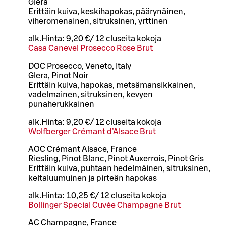
Glera
Erittäin kuiva, keskihapokas, päärynäinen,
viheromenainen, sitruksinen, yrttinen
alk.
Hinta:
9,20 €
/
12 cl
useita kokoja
Casa Canevel Prosecco Rose Brut
DOC Prosecco, Veneto, Italy
Glera, Pinot Noir
Erittäin kuiva, hapokas, metsämansikkainen,
vadelmainen, sitruksinen, kevyen
punaherukkainen
alk.
Hinta:
9,20 €
/
12 cl
useita kokoja
Wolfberger Crémant d’Alsace Brut
AOC Crémant Alsace, France
Riesling, Pinot Blanc, Pinot Auxerrois, Pinot Gris
Erittäin kuiva, puhtaan hedelmäinen, sitruksinen,
keltaluumuinen ja pirteän hapokas
alk.
Hinta:
10,25 €
/
12 cl
useita kokoja
Bollinger Special Cuvée Champagne Brut
AC Champagne, France