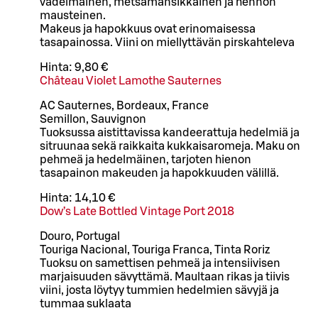
vadelmainen, metsämansikkainen ja hennon
mausteinen.
Makeus ja hapokkuus ovat erinomaisessa
tasapainossa. Viini on miellyttävän pirskahteleva
Hinta:
9,80 €
Château Violet Lamothe Sauternes
AC Sauternes, Bordeaux, France
Semillon, Sauvignon
Tuoksussa aistittavissa kandeerattuja hedelmiä ja
sitruunaa sekä raikkaita kukkaisaromeja. Maku on
pehmeä ja hedelmäinen, tarjoten hienon
tasapainon makeuden ja hapokkuuden välillä.
Hinta:
14,10 €
Dow’s Late Bottled Vintage Port 2018
Douro, Portugal
Touriga Nacional, Touriga Franca, Tinta Roriz
Tuoksu on samettisen pehmeä ja intensiivisen
marjaisuuden sävyttämä. Maultaan rikas ja tiivis
viini, josta löytyy tummien hedelmien sävyjä ja
tummaa suklaata