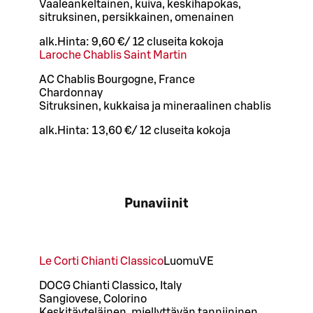
Vaaleankeltainen, kuiva, keskihapokas,
sitruksinen, persikkainen, omenainen
alk.
Hinta:
9,60 €
/
12 cl
useita kokoja
Laroche Chablis Saint Martin
AC Chablis Bourgogne, France
Chardonnay
Sitruksinen, kukkaisa ja mineraalinen chablis
alk.
Hinta:
13,60 €
/
12 cl
useita kokoja
Punaviinit
Le Corti Chianti Classico
Luomu
VE
DOCG Chianti Classico, Italy
Sangiovese, Colorino
Keskitäyteläinen, miellyttävän tanniininen,