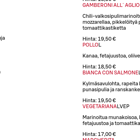
GAMBERONI ALL´ AGLIO
Chili-valkosipulimarinoit
mozzarellaa, pikkelöityä p
tomaattikastiketta
uja
Hinta:
19,50 €
POLLO
L
Kanaa, fetajuustoa, oliiv
Hinta:
18,50 €
ä
BIANCA CON SALMONE
Kylmäsavulohta, rapeita 
punasipulia ja ranskank
Hinta:
19,50 €
VEGETARIANA
L
VEP
Marinoitua munakoisoa, k
fetajuustoa ja tomaattika
Hinta:
17,00 €