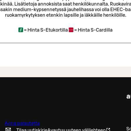
kinää. Lisätietoja annoksista saat henkilökunnalta.
Ruokavira
sakin medium-kypsennetyssä jauhelihassa voi olla EHEC-bakt
ruokamyrkytyksen etenkin lapsille ja iäkkäille henkilöille.
=
Hinta S-Etukortilla
=
Hinta S-Cardilla
a
Anna palautetta
So
Tilaa uutiskirje
Avautuu uuteen välilehteen