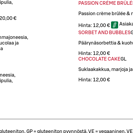
pulia,
PASSION CRÈME BRÛLÉ
Passion crème brûlée & 
20,00 €
Asiak
Hinta:
12,00 €
SORBET AND BUBBLES
onmajoneesia,
ucolaa ja
Päärynäsorbettia & kuohu
la
Hinta:
12,00 €
CHOCOLATE CAKE
G
L
Suklaakakkua, marjoja ja 
oneesia,
Hinta:
12,00 €
ipulia,
= gluteeniton, GP = gluteeniton pyynnöstä, VE = vegaaninen, VE