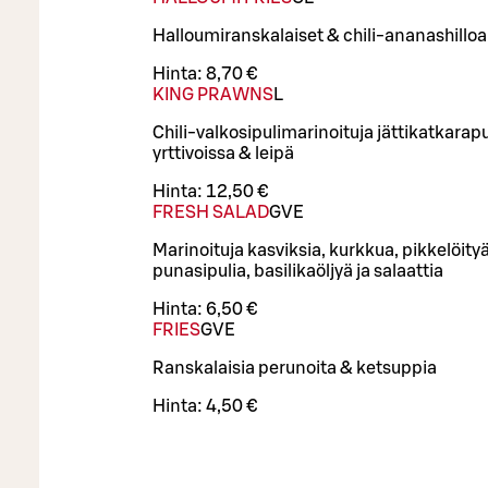
Halloumiranskalaiset & chili-ananashilloa
Hinta:
8,70 €
KING PRAWNS
L
Chili-valkosipulimarinoituja jättikatkarap
yrttivoissa & leipä
Hinta:
12,50 €
FRESH SALAD
G
VE
Marinoituja kasviksia, kurkkua, pikkelöity
punasipulia, basilikaöljyä ja salaattia
Hinta:
6,50 €
FRIES
G
VE
Ranskalaisia perunoita & ketsuppia
Hinta:
4,50 €