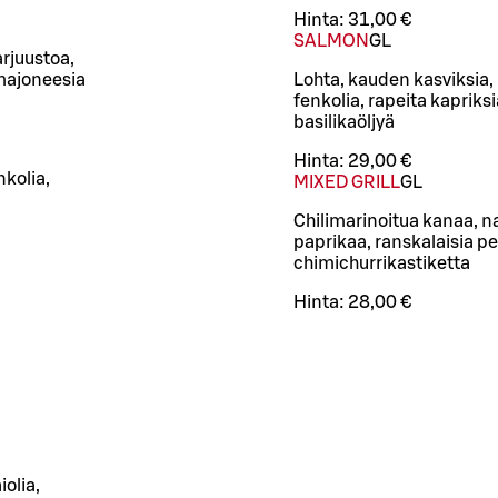
Hinta:
31,00 €
SALMON
G
L
rjuustoa,
nmajoneesia
Lohta, kauden kasviksia,
fenkolia, rapeita kapriksi
basilikaöljyä
Hinta:
29,00 €
nkolia,
MIXED GRILL
G
L
Chilimarinoitua kanaa, n
paprikaa, ranskalaisia pe
chimichurrikastiketta
Hinta:
28,00 €
olia,