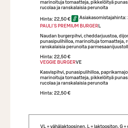
marinoituja tomaatteja, pikkelöityä punasi
rucolaa ja ranskalaisia perunoita
Asiakasomistajahinta:
Hinta:
22,50 €
PAULI´S PREMIUM BURGER
L
Naudan burgerpihvi, cheddarjuustoa, dij
punasipulihilloa, marinoituja tomaatteja, r
ranskalaisia perunoita parmesaanijuustol
Hinta:
22,50 €
VEGGIE BURGER
VE
Kasvispihvi, punasipulihilloa, paprikamaj
marinoituja tomaatteja, pikkelöityä punas
rucolaa ja ranskalaisia perunoita
Hinta:
22,50 €
VL = vähälaktoosinen, L = laktoositon, G 