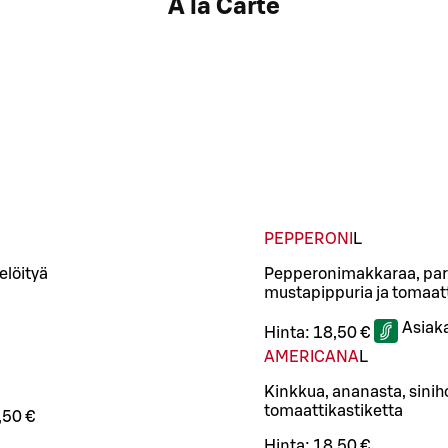
A la Carte
PEPPERONI
L
elöityä
Pepperonimakkaraa, par
mustapippuria ja tomaatt
Asiak
Hinta:
18,50 €
AMERICANA
L
Kinkkua, ananasta, sini
tomaattikastiketta
,50 €
Hinta:
18,50 €