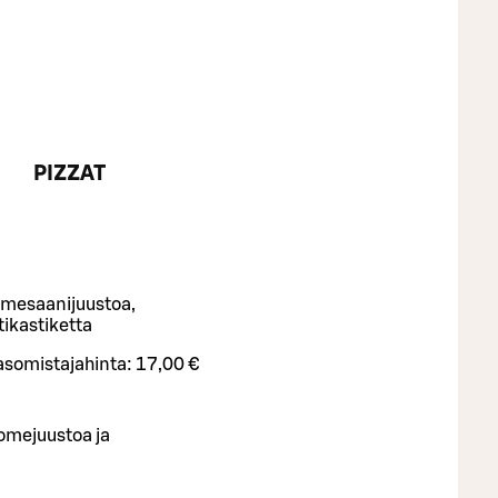
PIZZAT
mesaanijuustoa,
ikastiketta
asomistajahinta:
17,00 €
homejuustoa ja