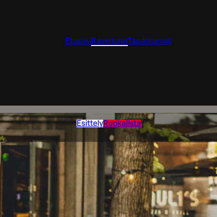
Etusivu
Ravintolat
Tapahtumat
Esittely
Ruokalista