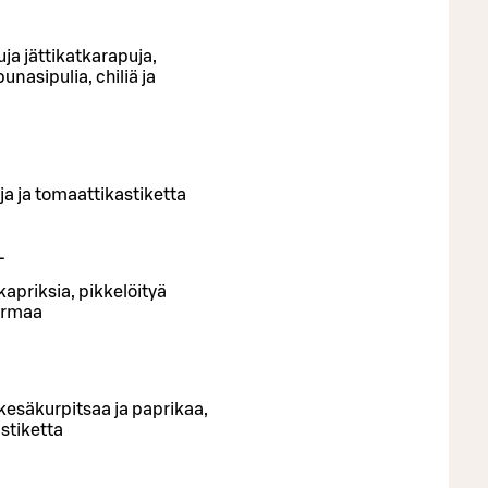
uja jättikatkarapuja,
unasipulia, chiliä ja
eja ja tomaattikastiketta
L
kapriksia, pikkelöityä
ermaa
esäkurpitsaa ja paprikaa,
stiketta