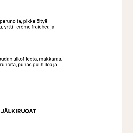
 perunoita, pikkelöityä
a, yrtti- crème fraîchea ja
audan ulkofileetä, makkaraa,
runoita, punasipulihilloa ja
JÄLKIRUOAT