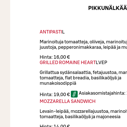
PIKKUNÄLKÄ
ANTIPASTI
L
Marinoituja tomaatteja, oliiveja, marinoitu
juustoja, pepperonimakkaraa, leipää ja 
Hinta:
16,00 €
GRILLED ROMAINE HEART
L
VEP
Grillattua sydänsalaattia, fetajuustoa, ma
tomaatteja, flat breadia, basilikaöljyä ja
munakoisodippiä
Asiakasomistajahinta:
Hinta:
19,00 €
MOZZARELLA SANDWICH
Levain-leipää, mozzarellajuustoa, marinoi
tomaatteja, basilikaöljyä ja majoneesia
Hinta:
14,00 €