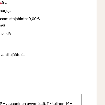
E
G
L
marjoja
asomistajahinta:
9,00 €
G
VE
viiniä
vaniljajäätelöä
P = vegaaninen pyynnöstä, T = tulinen, M =