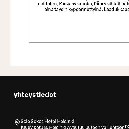
maidoton, K = kasvisruoka, PÄ = sisältää päh
aina täysin kypsennettyinä. Laadukkaas
yhteystiedot
Solo Sokos Hotel Helsinki
Kluuvikatu 8
,
Helsinki
Avautuu uuteen välilehteen