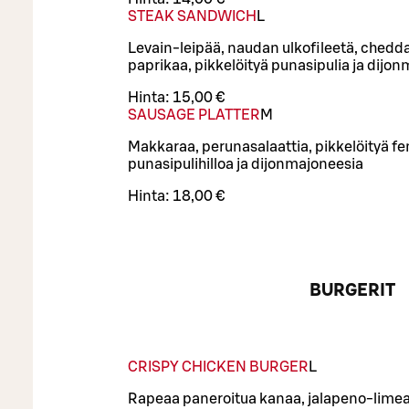
STEAK SANDWICH
L
Levain-leipää, naudan ulkofileetä, chedda
paprikaa, pikkelöityä punasipulia ja dijo
Hinta:
15,00 €
SAUSAGE PLATTER
M
Makkaraa, perunasalaattia, pikkelöityä fe
punasipulihilloa ja dijonmajoneesia
Hinta:
18,00 €
BURGERIT
CRISPY CHICKEN BURGER
L
Rapeaa paneroitua kanaa, jalapeno-limeai