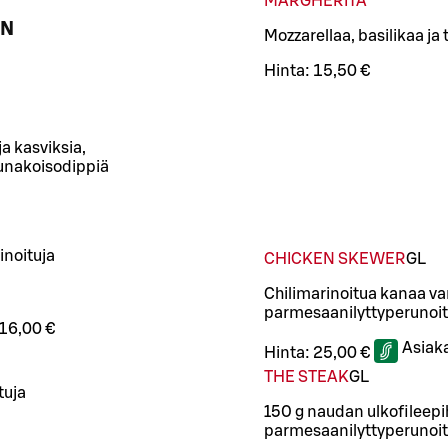
MARGHERITA
ÄN
Mozzarellaa, basilikaa ja
Hinta:
15,50 €
ja kasviksia,
munakoisodippiä
rinoituja
CHICKEN SKEWER
G
L
Chilimarinoitua kanaa va
parmesaanilyttyperunoit
16,00 €
Asiak
Hinta:
25,00 €
THE STEAK
G
L
tuja
150 g naudan ulkofileepi
parmesaanilyttyperunoita