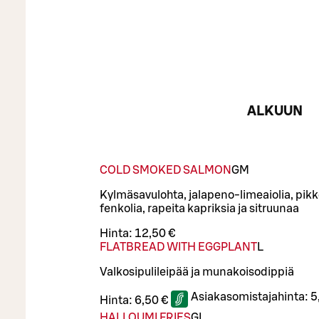
ALKUUN
COLD SMOKED SALMON
G
M
Kylmäsavulohta, jalapeno-limeaiolia, pikk
fenkolia, rapeita kapriksia ja sitruunaa
Hinta:
12,50 €
FLATBREAD WITH EGGPLANT
L
Valkosipulileipää ja munakoisodippiä
Asiakasomistajahinta:
5
Hinta:
6,50 €
HALLOUMI FRIES
G
L