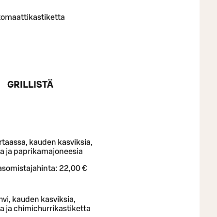
 tomaattikastiketta
GRILLISTÄ
rtaassa, kauden kasviksia,
a ja paprikamajoneesia
asomistajahinta:
22,00 €
hvi, kauden kasviksia,
 ja chimichurrikastiketta