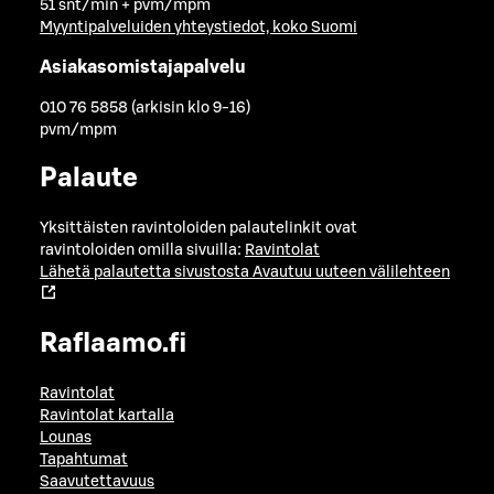
51 snt/min + pvm/mpm
Myyntipalveluiden yhteystiedot, koko Suomi
Asiakasomistajapalvelu
010 76 5858 (arkisin klo 9-16)
pvm/mpm
Palaute
Yksittäisten ravintoloiden palautelinkit ovat
ravintoloiden omilla sivuilla:
Ravintolat
Lähetä palautetta sivustosta
Avautuu uuteen välilehteen
Raflaamo.fi
Ravintolat
Ravintolat kartalla
Lounas
Tapahtumat
Saavutettavuus