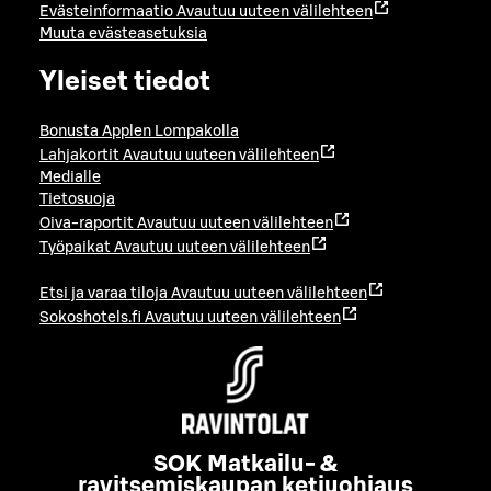
Evästeinformaatio
Avautuu uuteen välilehteen
Muuta evästeasetuksia
Yleiset tiedot
Bonusta Applen Lompakolla
Lahjakortit
Avautuu uuteen välilehteen
Medialle
Tietosuoja
Oiva-raportit
Avautuu uuteen välilehteen
Työpaikat
Avautuu uuteen välilehteen
Etsi ja varaa tiloja
Avautuu uuteen välilehteen
Sokoshotels.fi
Avautuu uuteen välilehteen
SOK Matkailu- &
ravitsemiskaupan ketjuohjaus