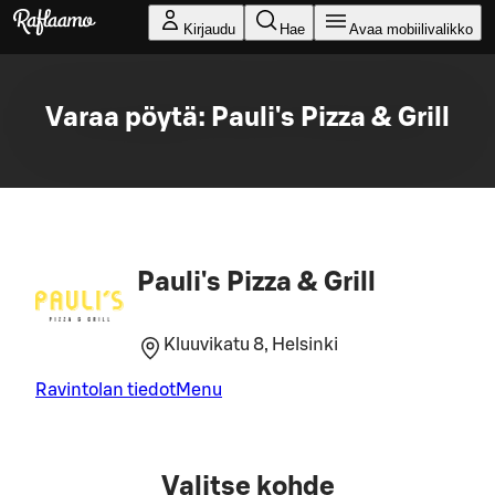
Siirry pääsisältöön
Kirjaudu
Hae
Avaa mobiilivalikko
Varaa pöytä: Pauli's Pizza & Grill
Pauli's Pizza & Grill
Kluuvikatu 8, Helsinki
Ravintolan tiedot
Menu
Valitse kohde