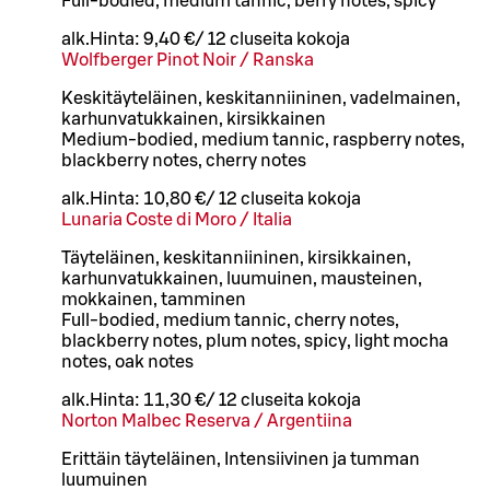
Full-bodied, medium tannic, berry notes, spicy
alk.
Hinta:
9,40 €
/
12 cl
useita kokoja
Wolfberger Pinot Noir / Ranska
Keskitäyteläinen, keskitanniininen, vadelmainen,
karhunvatukkainen, kirsikkainen
Medium-bodied, medium tannic, raspberry notes,
blackberry notes, cherry notes
alk.
Hinta:
10,80 €
/
12 cl
useita kokoja
Lunaria Coste di Moro / Italia
Täyteläinen, keskitanniininen, kirsikkainen,
karhunvatukkainen, luumuinen, mausteinen,
mokkainen, tamminen
Full-bodied, medium tannic, cherry notes,
blackberry notes, plum notes, spicy, light mocha
notes, oak notes
alk.
Hinta:
11,30 €
/
12 cl
useita kokoja
Norton Malbec Reserva / Argentiina
Erittäin täyteläinen, Intensiivinen ja tumman
luumuinen