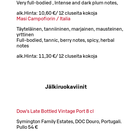
Very full-bodied , Intense and dark plum notes,
alk.
Hinta:
10,60 €
/
12 cl
useita kokoja
Masi Campofiorin / Italia
Täyteläinen, tanniininen, marjainen, mausteinen,
yrttinen
Full-bodied, tannic, berry notes, spicy, herbal
notes
alk.
Hinta:
11,30 €
/
12 cl
useita kokoja
Jälkiruokaviinit
Dow's Late Bottled Vintage Port 8 cl
Symington Family Estates, DOC Douro, Portugali.
Pullo 54 €