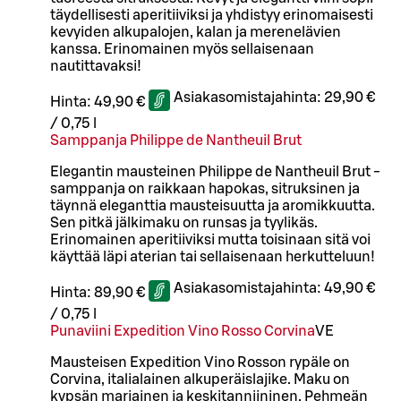
täydellisesti aperitiiviksi ja yhdistyy erinomaisesti
kevyiden alkupalojen, kalan ja merenelävien
kanssa. Erinomainen myös sellaisenaan
nautittavaksi!
Asiakasomistajahinta:
29,90 €
Hinta:
49,90 €
/
0,75 l
Samppanja Philippe de Nantheuil Brut
Elegantin mausteinen Philippe de Nantheuil Brut -
samppanja on raikkaan hapokas, sitruksinen ja
täynnä eleganttia mausteisuutta ja aromikkuutta.
Sen pitkä jälkimaku on runsas ja tyylikäs.
Erinomainen aperitiiviksi mutta toisinaan sitä voi
käyttää läpi aterian tai sellaisenaan herkutteluun!
Asiakasomistajahinta:
49,90 €
Hinta:
89,90 €
/
0,75 l
Punaviini Expedition Vino Rosso Corvina
VE
Mausteisen Expedition Vino Rosson rypäle on
Corvina, italialainen alkuperäislajike. Maku on
kypsän marjainen ja keskitanniininen. Pehmeän