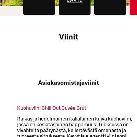
CARTE
Viinit
Asiakasomistajaviinit
Kuohuviini Chill Out Cuvée Brut
Raikas ja hedelmäinen italialainen kuiva kuohuviini,
jossa on keskitasoinen happamuus. Tuoksussa on
vivahteita päärynästä, kellertävästä omenasta ja
tuoreesta sitruksesta. Kevyt ja elegantti viini sopii