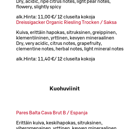
Dry, acidic, ripe citrus notes, light pear notes,
flowery, slightly spicy
alk.
Hinta:
11,00 €
/
12 cl
useita kokoja
Dreissigacker Organic Riesling Trocken / Saksa
Kuiva, erittäin hapokas, sitruksinen, greippinen,
klementiininen, yrttinen, kevyen mineraalinen
Dry, very acidic, citrus notes, grapefruity,
clementine notes, herbal notes, light mineral notes
alk.
Hinta:
11,40 €
/
12 cl
useita kokoja
Kuohuviinit
Pares Balta Cava Brut B / Espanja
Erittäin kuiva, keskihapokas, sitruksinen,
viheromenainen, yrttinen, kevyen mineraalinen