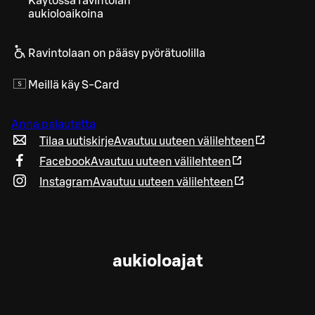
Käytössä ravintolan
aukioloaikoina
Ravintolaan on pääsy pyörätuolilla
Meillä käy S-Card
Anna palautetta
Tilaa uutiskirje
Avautuu uuteen välilehteen
Facebook
Avautuu uuteen välilehteen
Instagram
Avautuu uuteen välilehteen
aukioloajat