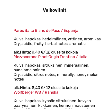
Valkoviinit
Parés Baltà Blanc de Pacs / Espanja
Kuiva, hapokas, hedelmäinen, yrttinen, aromikas
Dry, acidic, fruity, herbal notes, aromatic
alk.
Hinta:
9,40 €
/
12 cl
useita kokoja
Mezzacorona Pinot Grigio Trentino / Italia
Kuiva, hapokas, sitruksinen, mineraalinen,
hunajameloninen
Dry, acidic, citrus notes, minerally, honey melon
notes
alk.
Hinta:
8,40 €
/
12 cl
useita kokoja
Wolfberger W3 / Ranska
Kuiva, hapokas, kypsän sitruksinen, kevyen
päärynäinen, kukkainen, hennon mausteinen