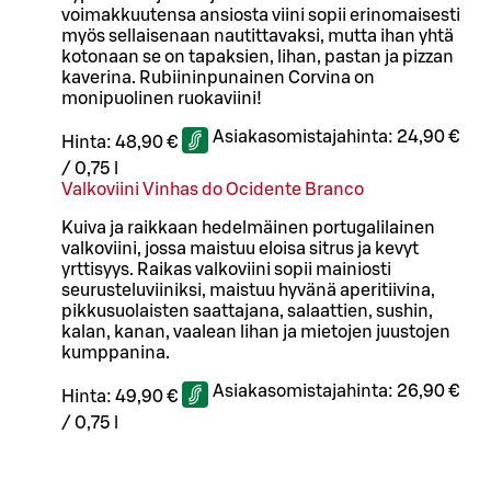
voimakkuutensa ansiosta viini sopii erinomaisesti
myös sellaisenaan nautittavaksi, mutta ihan yhtä
kotonaan se on tapaksien, lihan, pastan ja pizzan
kaverina. Rubiininpunainen Corvina on
monipuolinen ruokaviini!
Asiakasomistajahinta:
24,90 €
Hinta:
48,90 €
/
0,75 l
Valkoviini Vinhas do Ocidente Branco
Kuiva ja raikkaan hedelmäinen portugalilainen
valkoviini, jossa maistuu eloisa sitrus ja kevyt
yrttisyys. Raikas valkoviini sopii mainiosti
seurusteluviiniksi, maistuu hyvänä aperitiivina,
pikkusuolaisten saattajana, salaattien, sushin,
kalan, kanan, vaalean lihan ja mietojen juustojen
kumppanina.
Asiakasomistajahinta:
26,90 €
Hinta:
49,90 €
/
0,75 l