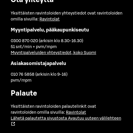
Ota yhteyttä
Yksittäisten ravintoloiden yhteystiedot ovat ravintoloiden
omilla sivuilla:
Ravintolat
Myyntipalvelu, pääkaupunkiseutu
0300 870 020 (arkisin klo 8.30-16.30)
51 snt/min + pvm/mpm
Myyntipalveluiden yhteystiedot, koko Suomi
Asiakasomistajapalvelu
010 76 5858 (arkisin klo 9-16)
pvm/mpm
Palaute
Yksittäisten ravintoloiden palautelinkit ovat
ravintoloiden omilla sivuilla:
Ravintolat
Lähetä palautetta sivustosta
Avautuu uuteen välilehteen