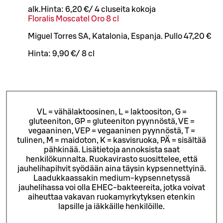
alk.
Hinta:
6,20 €
/
4 cl
useita kokoja
Floralis Moscatel Oro 8 cl
Miguel Torres SA, Katalonia, Espanja. Pullo 47,20 €
Hinta:
9,90 €
/
8 cl
VL = vähälaktoosinen, L = laktoositon, G =
gluteeniton, GP = gluteeniton pyynnöstä, VE =
vegaaninen, VEP = vegaaninen pyynnöstä, T =
tulinen, M = maidoton, K = kasvisruoka, PÄ = sisältää
pähkinää. Lisätietoja annoksista saat
henkilökunnalta.
Ruokavirasto suosittelee, että
jauhelihapihvit syödään aina täysin kypsennettyinä.
Laadukkaassakin medium-kypsennetyssä
jauhelihassa voi olla EHEC-bakteereita, jotka voivat
aiheuttaa vakavan ruokamyrkytyksen etenkin
lapsille ja iäkkäille henkilöille.