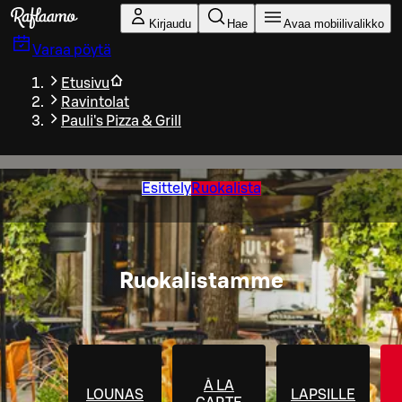
Siirry pääsisältöön
Kirjaudu
Hae
Avaa mobiilivalikko
Varaa pöytä
Etusivu
Ravintolat
Pauli's Pizza & Grill
Esittely
Ruokalista
Ruokalistamme
À LA
LOUNAS
LAPSILLE