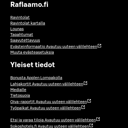
Raflaamo.fi
Ravintolat
Ravintolat kartalla
Lounas
Tapahtumat
Saavutettavuus
Evästeinformaatio
Avautuu uuteen välilehteen
Muuta evästeasetuksia
Yleiset tiedot
Bonusta Applen Lompakolla
Lahjakortit
Avautuu uuteen välilehteen
Medialle
Tietosuoja
Oiva-raportit
Avautuu uuteen välilehteen
Työpaikat
Avautuu uuteen välilehteen
Etsi ja varaa tiloja
Avautuu uuteen välilehteen
Sokoshotels.fi
Avautuu uuteen välilehteen