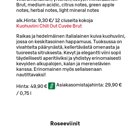
Brut, medium acidic, citrus notes, green apple
notes, herbal notes, light mineral notes
alk.
Hinta:
9,30 €
/
12 cl
useita kokoja
Kuohuviini Chill Out Cuvée Brut
Raikas ja hedelmäinen italialainen kuiva kuohuviini,
jossa on keskitasoinen happamuus. Tuoksussa on
vivahteita päärynästä, kellertävästä omenasta ja
tuoreesta sitruksesta. Kevyt ja elegantti viini sopii
täydellisesti aperitiiviksi ja yhdistyy erinomaisesti
kevyiden alkupalojen, kalan ja merenelävien
kanssa. Erinomainen myös sellaisenaan
nautittavaksi!
Asiakasomistajahinta:
29,90 €
Hinta:
49,90 €
/
0,75 l
Roseeviinit