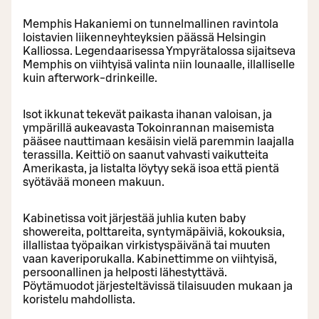
Memphis Hakaniemi on tunnelmallinen ravintola
loistavien liikenneyhteyksien päässä Helsingin
Kalliossa. Legendaarisessa Ympyrätalossa sijaitseva
Memphis on viihtyisä valinta niin lounaalle, illalliselle
kuin afterwork-drinkeille.
Isot ikkunat tekevät paikasta ihanan valoisan, ja
ympärillä aukeavasta Tokoinrannan maisemista
pääsee nauttimaan kesäisin vielä paremmin laajalla
terassilla. Keittiö on saanut vahvasti vaikutteita
Amerikasta, ja listalta löytyy sekä isoa että pientä
syötävää moneen makuun.
Kabinetissa voit järjestää juhlia kuten baby
showereita, polttareita, syntymäpäiviä, kokouksia,
illallistaa työpaikan virkistyspäivänä tai muuten
vaan kaveriporukalla. Kabinettimme on viihtyisä,
persoonallinen ja helposti lähestyttävä.
Pöytämuodot järjesteltävissä tilaisuuden mukaan ja
koristelu mahdollista.