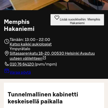
Lisää suosikkeihin: Memphis
Memphis
Hakaniemi
Hakaniemi
Tänään: 13:00 - 22:00
Katso kaikki aukioloajat
Ympyrätalo
Siltasaarenkatu 18-20, 00530 Helsinki
Avautuu
uuteen välilehteen
010 76 64120
(
pvm/mpm
)
Varaa pöytä
Tunnelmallinen kabinetti
keskeisellä paikalla