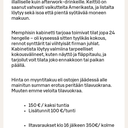
illalliselle kuin afterwork-drinkeille. Keittiö on
saanut vahvasti vaikutteita Amerikasta, ja listalta
löytyy sekä isoa että pientä syötävää moneen
makuun.
Memphisin kabinetti tarjoaa toimivat tilat jopa 24
hengelle – oli kyseessä sitten tyylikäs kokous,
rennot synttärit tai viihtyisät firman juhlat.
Kabinetista löytyy valmiina tarpeelliset
kokousvälineet, kuten näyttö ja fläppitaulu, ja
tarjoilut voit tilata joko ennakkoon tai paikan
päällä.
Hinta on myyntitakuu eli ostojen jäädessä alle
mainitun summan erotus peritään tilavuokrana.
Muuten emme veloita tilavuokraa.
150 € / kaksi tuntia
Lisätunnit 100 €/tunti
Iltavaraukset klo 16 jälkeen 350€/ kolme