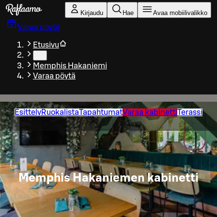
Siirry pääsisältöön
Kirjaudu
Hae
Avaa mobiilivalikko
Varaa pöytä
Etusivu
…
Memphis Hakaniemi
Varaa pöytä
Esittely
Ruokalista
Tapahtumat
Varaa kabinetti
Terassi
Memphis Hakaniemen kabinetti