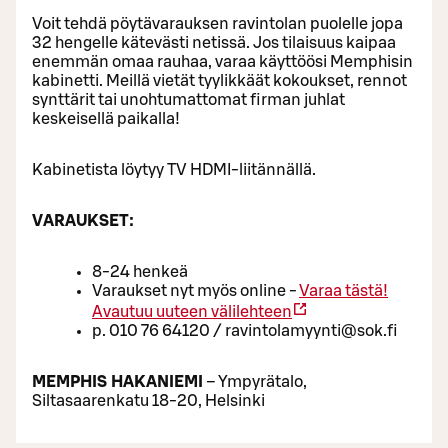
Voit tehdä pöytävarauksen ravintolan puolelle jopa
32 hengelle kätevästi netissä. Jos tilaisuus kaipaa
enemmän omaa rauhaa, varaa käyttöösi Memphisin
kabinetti. Meillä vietät tyylikkäät kokoukset, rennot
synttärit tai unohtumattomat firman juhlat
keskeisellä paikalla!
Kabinetista löytyy TV HDMI-liitännällä.
VARAUKSET:
8-24 henkeä
Varaukset nyt myös online -
Varaa tästä!
Avautuu uuteen välilehteen
p. 010 76 64120 / ravintolamyynti@sok.fi
MEMPHIS HAKANIEMI
– Ympyrätalo,
Siltasaarenkatu 18-20, Helsinki