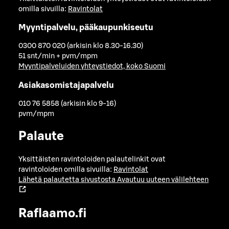
omilla sivuilla:
Ravintolat
Myyntipalvelu, pääkaupunkiseutu
0300 870 020 (arkisin klo 8.30-16.30)
51 snt/min + pvm/mpm
Myyntipalveluiden yhteystiedot, koko Suomi
Asiakasomistajapalvelu
010 76 5858 (arkisin klo 9-16)
pvm/mpm
Palaute
Yksittäisten ravintoloiden palautelinkit ovat
ravintoloiden omilla sivuilla:
Ravintolat
Lähetä palautetta sivustosta
Avautuu uuteen välilehteen
Raflaamo.fi