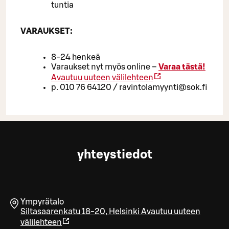
tuntia
VARAUKSET:
8-24 henkeä
Varaukset nyt myös online –
Varaa tästä!
Avautuu uuteen välilehteen
p. 010 76 64120 / ravintolamyynti@sok.fi
yhteystiedot
Ympyrätalo
Siltasaarenkatu 18-20
,
Helsinki
Avautuu uuteen
välilehteen