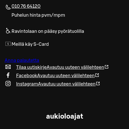
010 76 64120
Puhelun hinta pvm/mpm
Ravintolaan on pääsy pyörätuolilla
Meillä käy S-Card
Anna palautetta
Tilaa uutiskirje
Avautuu uuteen välilehteen
Facebook
Avautuu uuteen välilehteen
Instagram
Avautuu uuteen välilehteen
aukioloajat