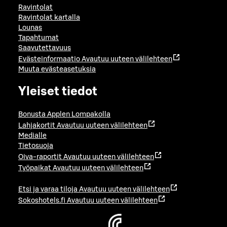
Ravintolat
Ravintolat kartalla
Lounas
Tapahtumat
Saavutettavuus
Evästeinformaatio
Avautuu uuteen välilehteen
Muuta evästeasetuksia
Yleiset tiedot
Bonusta Applen Lompakolla
Lahjakortit
Avautuu uuteen välilehteen
Medialle
Tietosuoja
Oiva-raportit
Avautuu uuteen välilehteen
Työpaikat
Avautuu uuteen välilehteen
Etsi ja varaa tiloja
Avautuu uuteen välilehteen
Sokoshotels.fi
Avautuu uuteen välilehteen