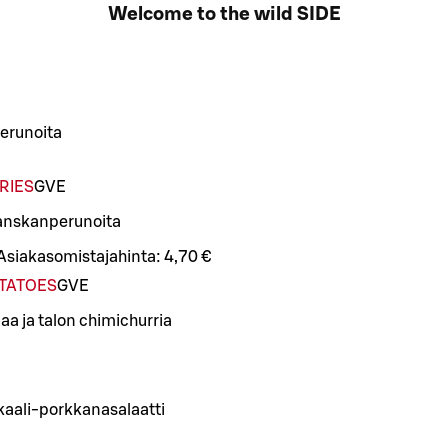
Welcome to the wild SIDE
erunoita
RIES
G
VE
ranskanperunoita
Asiakasomistajahinta:
4,70 €
OTATOES
G
VE
a ja talon chimichurria
kaali-porkkanasalaatti