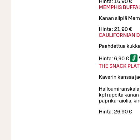
Hinta:
16,90 €
MEMPHIS BUFFA
Kanan siipiä Mem
Hinta:
21,90 €
CAULIFORNIAN 
Paahdettua kukka
Hinta:
6,90 €
THE SNACK PLAT
Kaverin kanssa ja
Halloumiranskalais
kpl rapeita kanan
paprika-aiolia, k
Hinta:
26,90 €