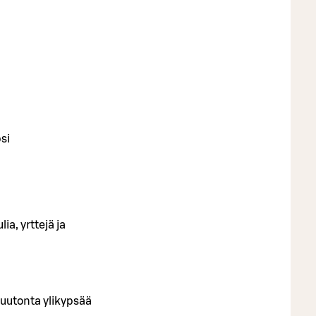
si
a, yrttejä ja
luutonta ylikypsää