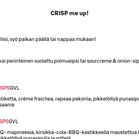
CRISP me up!
yliisi, syö paikan päällä tai nappaa mukaan!
ksi perinteinen suolattu poimusipsi tai sourcreme & onion-sip
ISPS
G
VL
ketta, crème fraichea, rapeaa pekonia, pikkelöityä punasipuli
saania
SPS
G
VL
BQ- majoneesia, kirsikka-cola-BBQ-kastikkeella maustettua 
kkelöityä punasipulia ja yrttejä