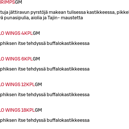
HRIMPS
G
M
tuja jättiravun pyrstöjä makean tulisessa kastikkeessa, pikke
yä punasipulia, aiolia ja Tajin- maustetta
LO WINGS 4KPL
G
M
phiksen itse tehdyssä buffalokastikkeessa
LO WINGS 6KPL
G
M
phiksen itse tehdyssä buffalokastikkeessa
O WINGS 12KPL
G
M
phiksen itse tehdyssä buffalokastikkeessa
O WINGS 18KPL
G
M
phiksen itse tehdyssä buffalokastikkeessa