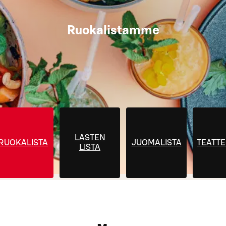
Ruokalistamme
LASTEN
RUOKALISTA
JUOMALISTA
TEATT
LISTA