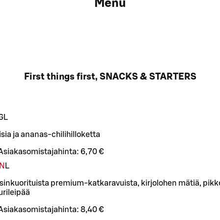
Menu
First things first, SNACKS & STARTERS
G
L
ia ja ananas-chilihilloketta
Asiakasomistajahinta:
6,70 €
N
L
sinkuorituista premium-katkaravuista, kirjolohen mätiä, pikke
urileipää
Asiakasomistajahinta:
8,40 €