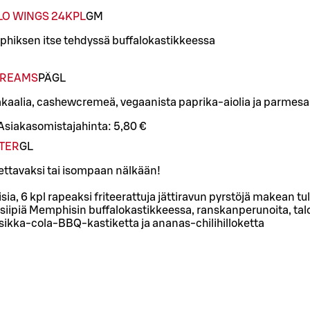
LO WINGS 24KPL
G
M
phiksen itse tehdyssä buffalokastikkeessa
DREAMS
PÄ
G
L
kaalia, cashewcremeä, vegaanista paprika-aiolia ja parmesa
Asiakasomistajahinta:
5,80 €
TER
G
L
ettavaksi tai isompaan nälkään!
ia, 6 kpl rapeaksi friteerattuja jättiravun pyrstöjä makean tu
 siipiä Memphisin buffalokastikkeessa, ranskanperunoita, tal
irsikka-cola-BBQ-kastiketta ja ananas-chilihilloketta