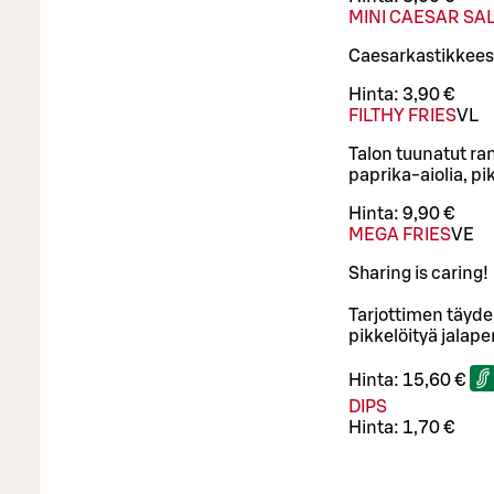
MINI CAESAR SA
Caesarkastikkeess
Hinta:
3,90 €
FILTHY FRIES
VL
Talon tuunatut ra
paprika-aiolia, pi
Hinta:
9,90 €
MEGA FRIES
VE
Sharing is caring!
Tarjottimen täyde
pikkelöityä jalape
Hinta:
15,60 €
DIPS
Hinta:
1,70 €