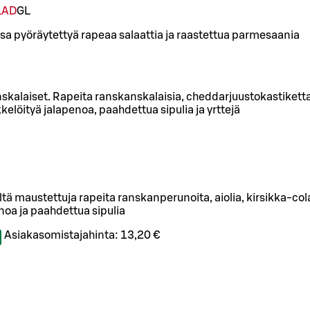
LAD
G
L
a pyöräytettyä rapeaa salaattia ja raastettua parmesaania
nskalaiset. Rapeita ranskanskalaisia, cheddarjuustokastikett
kkelöityä jalapenoa, paahdettua sipulia ja yrttejä
ltä maustettuja rapeita ranskanperunoita, aiolia, kirsikka-c
noa ja paahdettua sipulia
Asiakasomistajahinta:
13,20 €