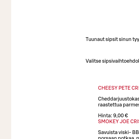
Tuunaut sipsit sinun ty
Valitse sipsivaihtoehdo
CHEESY PETE CR
Cheddarjuustokasti
raastettua parme
Hinta:
9,00 €
SMOKEY JOE CRI
Savuista viski- B
porsaan potkaa, pi