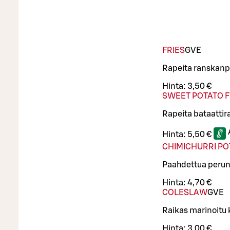
FRIES
G
VE
Rapeita ranskanp
Hinta:
3,50 €
SWEET POTATO F
Rapeita bataatti
Hinta:
5,50 €
CHIMICHURRI P
Paahdettua peruna
Hinta:
4,70 €
COLESLAW
G
VE
Raikas marinoitu 
Hinta:
3,00 €