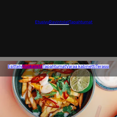
Etusivu
Ravintolat
Tapahtumat
Esittely
Ruokalista
Tapahtumat
Varaa kabinetti
Terassi