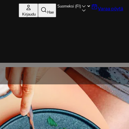
Varaa pöytä
Hae
Kirjaudu