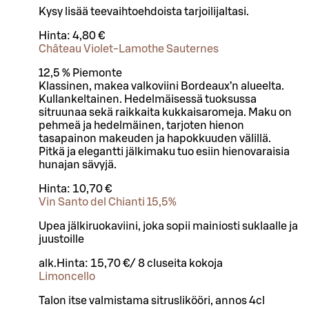
Kysy lisää teevaihtoehdoista tarjoilijaltasi.
Hinta:
4,80 €
Château Violet-Lamothe Sauternes
12,5 % Piemonte
Klassinen, makea valkoviini Bordeaux’n alueelta.
Kullankeltainen. Hedelmäisessä tuoksussa
sitruunaa sekä raikkaita kukkaisaromeja. Maku on
pehmeä ja hedelmäinen, tarjoten hienon
tasapainon makeuden ja hapokkuuden välillä.
Pitkä ja elegantti jälkimaku tuo esiin hienovaraisia
hunajan sävyjä.
Hinta:
10,70 €
Vin Santo del Chianti 15,5%
Upea jälkiruokaviini, joka sopii mainiosti suklaalle ja
juustoille
alk.
Hinta:
15,70 €
/
8 cl
useita kokoja
Limoncello
Talon itse valmistama sitruslikööri, annos 4cl