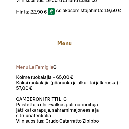
Viinisuositus: Le Corti Chianti Classico
Asiakasomistajahinta:
19,50 €
Hinta:
22,90 €
Menu
Menu La Famiglia
G
Kolme ruokalajia – 65,00 €
Kaksi ruokalajia (pääruoka ja alku- tai jälkiruoka) –
57,00 €
GAMBERONI FRITTI L, G
Paistettuja chili-valkosipulimarinoituja
jättikatkarapuja, sahramimajoneesia ja
sitruunafenkolia
Viinisuositus: Crudo Catarratto Zibibbo