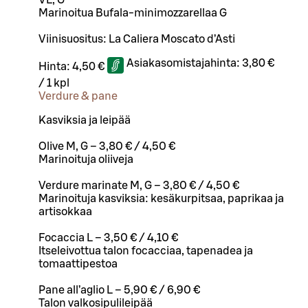
Marinoitua Bufala-minimozzarellaa G
Viinisuositus: La Caliera Moscato d’Asti
Asiakasomistajahinta:
3,80 €
Hinta:
4,50 €
/
1 kpl
Verdure & pane
Kasviksia ja leipää
Olive M, G – 3,80 € / 4,50 €
Marinoituja oliiveja
Verdure marinate M, G – 3,80 € / 4,50 €
Marinoituja kasviksia: kesäkurpitsaa, paprikaa ja
artisokkaa
Focaccia L – 3,50 € / 4,10 €
Itseleivottua talon focacciaa, tapenadea ja
tomaattipestoa
Pane all’aglio L – 5,90 € / 6,90 €
Talon valkosipulileipää