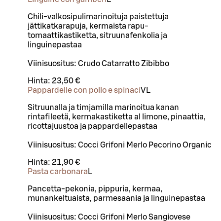
Chili-valkosipulimarinoituja paistettuja
jättikatkarapuja, kermaista rapu-
tomaattikastiketta, sitruunafenkolia ja
linguinepastaa
Viinisuositus: Crudo Catarratto Zibibbo
Hinta:
23,50 €
Pappardelle con pollo e spinaci
VL
Sitruunalla ja timjamilla marinoitua kanan
rintafileetä, kermakastiketta al limone, pinaattia,
ricottajuustoa ja pappardellepastaa
Viinisuositus: Cocci Grifoni Merlo Pecorino Organic
Hinta:
21,90 €
Pasta carbonara
L
Pancetta-pekonia, pippuria, kermaa,
munankeltuaista, parmesaania ja linguinepastaa
Viinisuositus: Cocci Grifoni Merlo Sangiovese