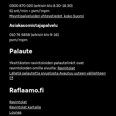
0300 870 020 (arkisin klo 8.30-16.30)
51 snt/min + pvm/mpm
Myyntipalveluiden yhteystiedot, koko Suomi
Asiakasomistajapalvelu
010 76 5858 (arkisin klo 9-16)
pvm/mpm
Palaute
Yksittäisten ravintoloiden palautelinkit ovat
ravintoloiden omilla sivuilla:
Ravintolat
Lähetä palautetta sivustosta
Avautuu uuteen välilehteen
Raflaamo.fi
Ravintolat
Ravintolat kartalla
Lounas