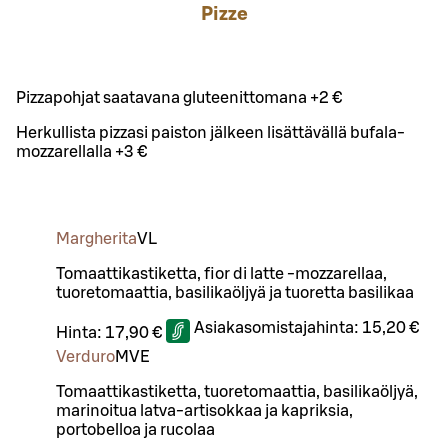
Pizze
Pizzapohjat saatavana gluteenittomana +2 €
Herkullista pizzasi paiston jälkeen lisättävällä bufala-
mozzarellalla +3 €
Margherita
VL
Tomaattikastiketta, fior di latte -mozzarellaa,
tuoretomaattia, basilikaöljyä ja tuoretta basilikaa
Asiakasomistajahinta:
15,20 €
Hinta:
17,90 €
Verduro
M
VE
Tomaattikastiketta, tuoretomaattia, basilikaöljyä,
marinoitua latva-artisokkaa ja kapriksia,
portobelloa ja rucolaa