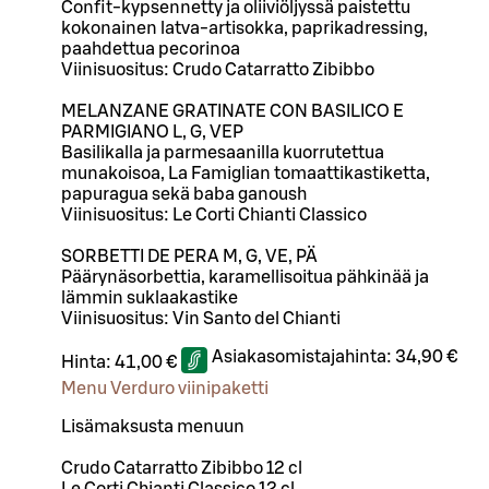
Confit-kypsennetty ja oliiviöljyssä paistettu
kokonainen latva-artisokka, paprikadressing,
paahdettua pecorinoa
Viinisuositus: Crudo Catarratto Zibibbo
MELANZANE GRATINATE CON BASILICO E
PARMIGIANO L, G, VEP
Basilikalla ja parmesaanilla kuorrutettua
munakoisoa, La Famiglian tomaattikastiketta,
papuragua sekä baba ganoush
Viinisuositus: Le Corti Chianti Classico
SORBETTI DE PERA M, G, VE, PÄ
Päärynäsorbettia, karamellisoitua pähkinää ja
lämmin suklaakastike
Viinisuositus: Vin Santo del Chianti
Asiakasomistajahinta:
34,90 €
Hinta:
41,00 €
Menu Verduro viinipaketti
Lisämaksusta menuun
Crudo Catarratto Zibibbo 12 cl