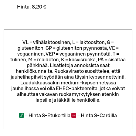
Hinta:
8,20 €
VL = vähälaktoosinen, L = laktoositon, G =
gluteeniton, GP = gluteeniton pyynnöstä, VE =
vegaaninen, VEP = vegaaninen pyynnöstä, T =
tulinen, M = maidoton, K = kasvisruoka, PÄ = sisältää
pähkinää. Lisätietoja annoksista saat
henkilökunnalta.
Ruokavirasto suosittelee, että
jauhelihapihvit syödään aina täysin kypsennettyinä.
Laadukkaassakin medium-kypsennetyssä
jauhelihassa voi olla EHEC-bakteereita, jotka voivat
aiheuttaa vakavan ruokamyrkytyksen etenkin
lapsille ja iäkkäille henkilöille.
=
Hinta S-Etukortilla
=
Hinta S-Cardilla