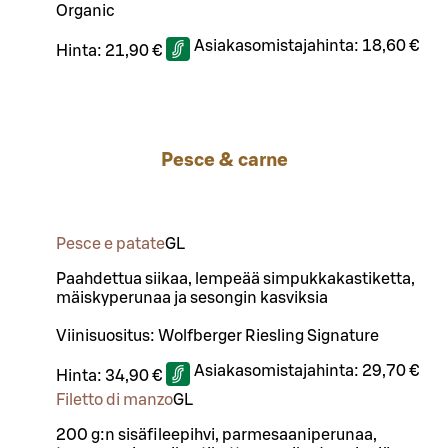
Organic
Asiakasomistajahinta:
18,60 €
Hinta:
21,90 €
Pesce & carne
Pesce e patate
G
L
Paahdettua siikaa, lempeää simpukkakastiketta,
mäiskyperunaa ja sesongin kasviksia
Viinisuositus: Wolfberger Riesling Signature
Asiakasomistajahinta:
29,70 €
Hinta:
34,90 €
Filetto di manzo
G
L
200 g:n sisäfileepihvi, parmesaaniperunaa,