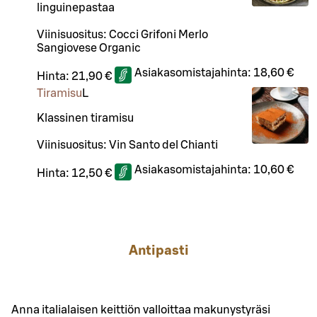
linguinepastaa
Viinisuositus: Cocci Grifoni Merlo
Sangiovese Organic
Asiakasomistajahinta:
18,60 €
Hinta:
21,90 €
Tiramisu
L
Klassinen tiramisu
Viinisuositus: Vin Santo del Chianti
Asiakasomistajahinta:
10,60 €
Hinta:
12,50 €
Antipasti
Anna italialaisen keittiön valloittaa makunystyräsi