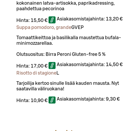
kokonainen latva-artisokka, paprikadressing,
paahdettua pecorinoa
Asiakasomistajahinta:
13,20 €
Hinta:
15,50 €
Suppa pomodoro, grande
G
VEP
Tomaattikeittoa ja basilikalla maustettua bufala-
minimozzarellaa.
Olutsuositus: Birra Peroni Gluten-free 5 %
Asiakasomistajahinta:
14,50 €
Hinta:
17,00 €
Risotto di stagione
L
Tarjoilija kertoo sinulle lisää kauden mausta. Nyt
saatavilla väliruokana!
Asiakasomistajahinta:
9,30 €
Hinta:
10,90 €