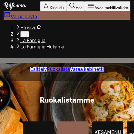
Siirry pääsisältöön
Kirjaudu
Hae
Avaa mobiilivalikko
Varaa pöytä
Etusivu
…
La Famiglia
La Famiglia Helsinki
Esittely
Ruokalista
Varaa kabinetti
Ruokalistamme
KESÄMENU