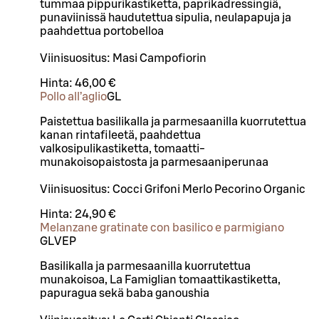
tummaa pippurikastiketta, paprikadressingiä,
punaviinissä haudutettua sipulia, neulapapuja ja
paahdettua portobelloa
Viinisuositus: Masi Campofiorin
Hinta:
46,00 €
Pollo all’aglio
G
L
Paistettua basilikalla ja parmesaanilla kuorrutettua
kanan rintafileetä, paahdettua
valkosipulikastiketta, tomaatti-
munakoisopaistosta ja parmesaaniperunaa
Viinisuositus: Cocci Grifoni Merlo Pecorino Organic
Hinta:
24,90 €
Melanzane gratinate con basilico e parmigiano
G
L
VEP
Basilikalla ja parmesaanilla kuorrutettua
munakoisoa, La Famiglian tomaattikastiketta,
papuragua sekä baba ganoushia