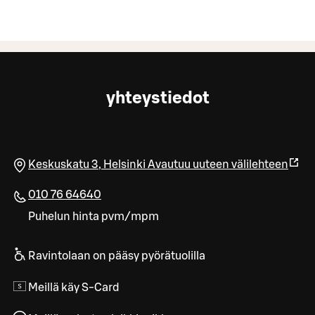
yhteystiedot
Keskuskatu 3
,
Helsinki
Avautuu uuteen välilehteen
010 76 64640
Puhelun hinta pvm/mpm
Ravintolaan on pääsy pyörätuolilla
Meillä käy S-Card