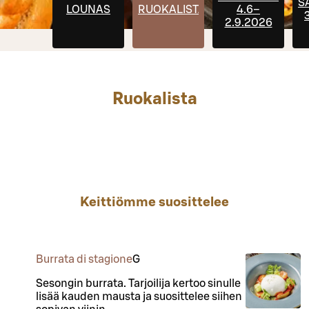
S
LOUNAS
RUOKALISTA
4.6–
3
2.9.2026
Ruokalista
Keittiömme suosittelee
Burrata di stagione
G
Sesongin burrata. Tarjoilija kertoo sinulle
lisää kauden mausta ja suosittelee siihen