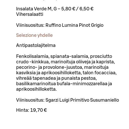
Insalata Verde M, G – 5,80 € / 6,50 €
Vihersalaatti
Viinisuositus: Ruffino Lumina Pinot Grigio
Selezione yhdelle
Antipastolajitelma
Fenkolisalamia, spianata-salamia, prosciutto
crudo -kinkkua, marinoituja oliiveja ja kaprista,
pecorino- ja provolone-juustoa, marinoituja
kasviksia ja aprikoosihilloketta, talon focacciaa,
vihreää tapenadea ja punaista pestoa,
basilikamarinoitua bufala-minimozzarellaa ja
aprikoosihilloketta.
Viinisuositus: Sgarzi Luigi Primitivo Susumaniello
Hinta:
19,70 €