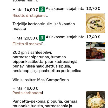
sopivan viinin.
Asiakasomistajahinta:
12,70 €
Hinta:
14,90 €
Risotto di stagione
L
Tarjoilija kertoo sinulle lisää kauden
mausta
Asiakasomistajahinta:
17,40 €
Hinta:
20,50 €
Filetto di manzo
G
L
200 g:n sisäfileepihvi,
parmesaaniperunaa, tummaa
pippurikastiketta, paprikadressingiä,
punaviinissä haudutettua sipulia,
neulapapuja ja paahdettua portobelloa
Viinisuositus: Masi Campofiorin
Hinta:
46,00 €
Pasta carbonara
L
Pancetta-pekonia, pippuria, kermaa,
munankeltuaista, parmesaania ja