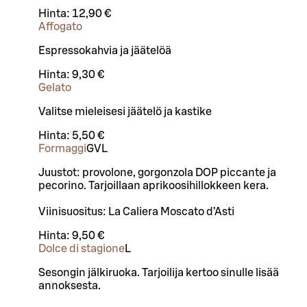
Hinta:
12,90 €
Affogato
Espressokahvia ja jäätelöä
Hinta:
9,30 €
Gelato
Valitse mieleisesi jäätelö ja kastike
Hinta:
5,50 €
Formaggi
G
VL
Juustot: provolone, gorgonzola DOP piccante ja
pecorino. Tarjoillaan aprikoosihillokkeen kera.
Viinisuositus: La Caliera Moscato d’Asti
Hinta:
9,50 €
Dolce di stagione
L
Sesongin jälkiruoka. Tarjoilija kertoo sinulle lisää
annoksesta.