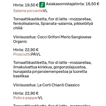
Asiakasomistajahinta:
16,50 €
Hinta:
19,50 €
Salame piccante
VL
Tomaattikastiketta, fior di latte -mozzarellaa,
fenkolisalamia, Spianata-salamia, pikkelöityä
chiliä
Viinisuositus: Cocci Grifoni Merlo Sangiovese
Organic
Hinta:
22,90 €
Prosciutto
PÄ
VL
Tomaattikastiketta, fior di latte -mozzarellaa,
ilmakuivattua kinkkua, gorgonzolajuustoa,
hunajaista pinjansiemenpestoa ja tuoretta
basilikaa
Viinisuositus: Le Corti Chianti Classico
Hinta:
22,90 €
Pollo e pepper
VL