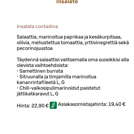
Insalate
Insalata contadina
Salaattia, marinoitua paprikaa ja kesäkurpitsaa,
oliivia, mehustettua tomaattia, yrttivinegrettiä sekä
pecorinojuustoa
Täydennä salaattisi valitsemalla oma suosikkisi alla
olevista vaihtoehdoista:
• Samettinen burrata
• Sitruunalla ja timjamilla marinoitua
kananrintafileetä L, G
• Chili-valkosipulimarinoidut paistetut
jättikatkaravut L, G
Asiakasomistajahinta:
19,40 €
Hinta:
22,90 €