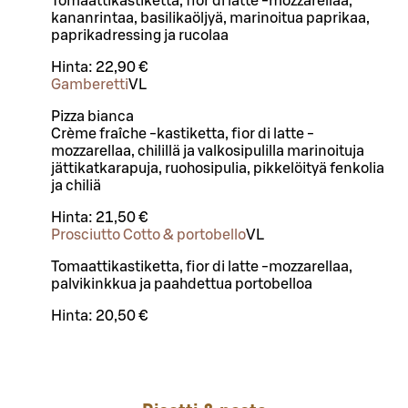
Tomaattikastiketta, fior di latte -mozzarellaa,
kananrintaa, basilikaöljyä, marinoitua paprikaa,
paprikadressing ja rucolaa
Hinta:
22,90 €
Gamberetti
VL
Pizza bianca
Crème fraîche -kastiketta, fior di latte -
mozzarellaa, chilillä ja valkosipulilla marinoituja
jättikatkarapuja, ruohosipulia, pikkelöityä fenkolia
ja chiliä
Hinta:
21,50 €
Prosciutto Cotto & portobello
VL
Tomaattikastiketta, fior di latte -mozzarellaa,
palvikinkkua ja paahdettua portobelloa
Hinta:
20,50 €