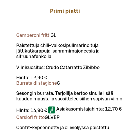
Primi piatti
Gamberoni fritti
G
L
Paistettuja chili-valkosipulimarinoituja
jättikatkarapuja, sahramimajoneesia ja
sitruunafenkolia
Viinisuositus: Crudo Catarratto Zibibbo
Hinta:
12,90 €
Burrata di stagione
G
Sesongin burrata. Tarjoilija kertoo sinulle lisää
kauden mausta ja suosittelee siihen sopivan viinin.
Asiakasomistajahinta:
12,70 €
Hinta:
14,90 €
Carsiofi fritto
G
L
VEP
Confit-kypsennetty ja oliiviöljyssä paistettu