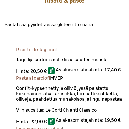
Risotti & paste
Pastat saa pyydettäessä gluteenittomana.
Risotto di stagione
L
Tarjoilija kertoo sinulle lisää kauden mausta
Asiakasomistajahinta:
17,40 €
Hinta:
20,50 €
Pasta ai carciofi
M
VEP
Confit-kypsennetty ja oliiviöljyssä paistettu
kokonainen latva-artisokka, tomaattikastiketta,
oliiveja, paahdettua munakoisoa ja linguinepastaa
Viinisuositus: Le Corti Chianti Classico
Asiakasomistajahinta:
19,50 €
Hinta:
22,90 €
Linguine con gamberi
L