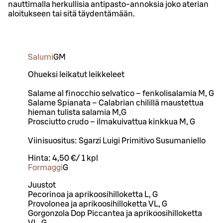
nauttimalla herkullisia antipasto-annoksia joko aterian
aloitukseen tai sitä täydentämään.
Salumi
G
M
Ohueksi leikatut leikkeleet
Salame al finocchio selvatico – fenkolisalamia M, G
Salame Spianata – Calabrian chilillä maustettua
hieman tulista salamia M,G
Prosciutto crudo – ilmakuivattua kinkkua M, G
Viinisuositus: Sgarzi Luigi Primitivo Susumaniello
Hinta:
4,50 €
/
1 kpl
Formaggi
G
Juustot
Pecorinoa ja aprikoosihilloketta L, G
Provolonea ja aprikoosihilloketta VL, G
Gorgonzola Dop Piccantea ja aprikoosihilloketta
VL, G