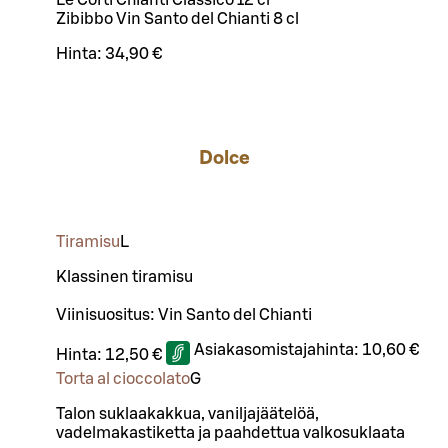
Le Corti Chianti Classico 12 cl
Zibibbo Vin Santo del Chianti 8 cl
Hinta:
34,90 €
Dolce
Tiramisu
L
Klassinen tiramisu
Viinisuositus: Vin Santo del Chianti
Asiakasomistajahinta:
10,60 €
Hinta:
12,50 €
Torta al cioccolato
G
Talon suklaakakkua, vaniljajäätelöä,
vadelmakastiketta ja paahdettua valkosuklaata