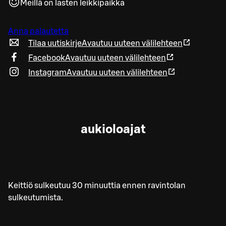
Meillä on lasten leikkipaikka
Anna palautetta
Tilaa uutiskirje
Avautuu uuteen välilehteen
Facebook
Avautuu uuteen välilehteen
Instagram
Avautuu uuteen välilehteen
aukioloajat
Keittiö sulkeutuu 30 minuuttia ennen ravintolan
sulkeutumista.