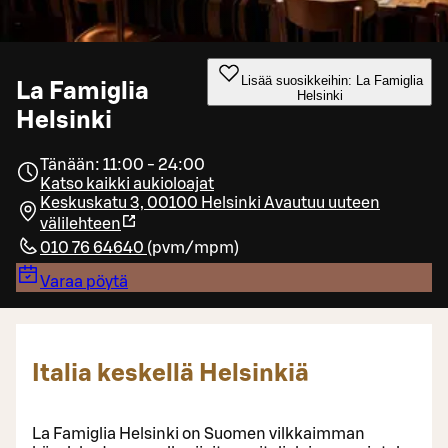
Lisää suosikkeihin: La Famiglia
La Famiglia
Helsinki
Helsinki
Tänään: 11:00 - 24:00
Katso kaikki aukioloajat
Keskuskatu 3, 00100 Helsinki
Avautuu uuteen
välilehteen
010 76 64640
(
pvm/mpm
)
Varaa pöytä
Italia keskellä Helsinkiä
La Famiglia Helsinki on Suomen vilkkaimman