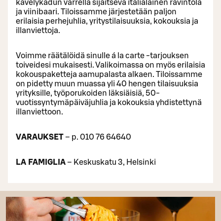
kävelykadun varrella sijaitseva italialainen ravintola
ja viinibaari. Tiloissamme järjestetään paljon
erilaisia perhejuhlia, yritystilaisuuksia, kokouksia ja
illanviettoja.
Voimme räätälöidä sinulle á la carte -tarjouksen
toiveidesi mukaisesti. Valikoimassa on myös erilaisia
kokouspaketteja aamupalasta alkaen. Tiloissamme
on pidetty muun muassa yli 40 hengen tilaisuuksia
yrityksille, työporukoiden läksiäisiä, 50-
vuotissyntymäpäiväjuhlia ja kokouksia yhdistettynä
illanviettoon.
VARAUKSET
– p. 010 76 64640
LA FAMIGLIA
– Keskuskatu 3, Helsinki