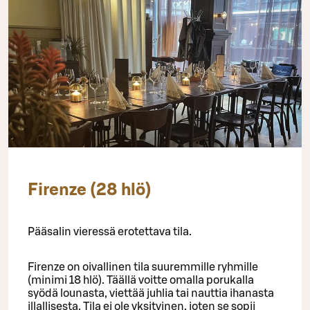
Firenze (28 hlö)
Pääsalin vieressä erotettava tila.
Firenze on oivallinen tila suuremmille ryhmille
(minimi 18 hlö). Täällä voitte omalla porukalla
syödä lounasta, viettää juhlia tai nauttia ihanasta
illallisesta. Tila ei ole yksityinen, joten se sopii