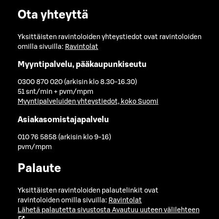
Ota yhteyttä
Yksittäisten ravintoloiden yhteystiedot ovat ravintoloiden
omilla sivuilla:
Ravintolat
Myyntipalvelu, pääkaupunkiseutu
0300 870 020 (arkisin klo 8.30-16.30)
51 snt/min + pvm/mpm
Myyntipalveluiden yhteystiedot, koko Suomi
Asiakasomistajapalvelu
010 76 5858 (arkisin klo 9-16)
pvm/mpm
Palaute
Yksittäisten ravintoloiden palautelinkit ovat
ravintoloiden omilla sivuilla:
Ravintolat
Lähetä palautetta sivustosta
Avautuu uuteen välilehteen