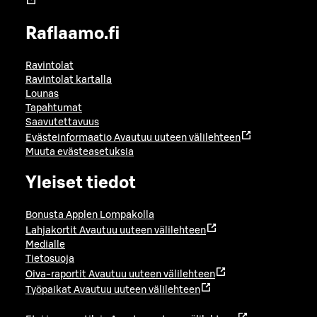
Raflaamo.fi
Ravintolat
Ravintolat kartalla
Lounas
Tapahtumat
Saavutettavuus
Evästeinformaatio
Avautuu uuteen välilehteen
Muuta evästeasetuksia
Yleiset tiedot
Bonusta Applen Lompakolla
Lahjakortit
Avautuu uuteen välilehteen
Medialle
Tietosuoja
Oiva-raportit
Avautuu uuteen välilehteen
Työpaikat
Avautuu uuteen välilehteen