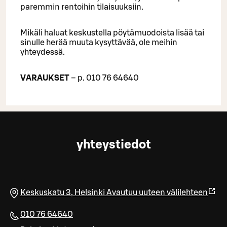
paremmin rentoihin tilaisuuksiin.
Mikäli haluat keskustella pöytämuodoista lisää tai
sinulle herää muuta kysyttävää, ole meihin
yhteydessä.
VARAUKSET
– p. 010 76 64640
yhteystiedot
Keskuskatu 3
,
Helsinki
Avautuu uuteen välilehteen
010 76 64640