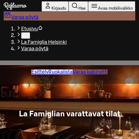
Siirry pääsisältöön
Kirjaudu
Hae
Avaa mobiilivalikko
Varaa pöytä
Etusivu
…
La Famiglia Helsinki
Varaa pöytä
Esittely
Ruokalista
Varaa kabinetti
La Famiglian varattavat tilat