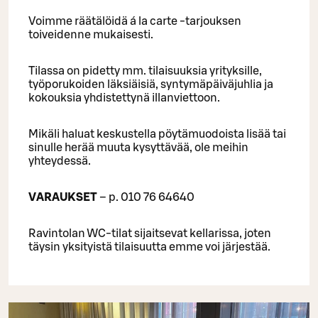
Voimme räätälöidä á la carte -tarjouksen
toiveidenne mukaisesti.
Tilassa on pidetty mm. tilaisuuksia yrityksille,
työporukoiden läksiäisiä, syntymäpäiväjuhlia ja
kokouksia yhdistettynä illanviettoon.
Mikäli haluat keskustella pöytämuodoista lisää tai
sinulle herää muuta kysyttävää, ole meihin
yhteydessä.
VARAUKSET
– p. 010 76 64640
Ravintolan WC-tilat sijaitsevat kellarissa, joten
täysin yksityistä tilaisuutta emme voi järjestää.