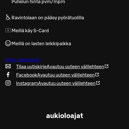
Puhelun hinta pvm/mpm
Ravintolaan on pääsy pyörätuolilla
Meillä käy S-Card
Meillä on lasten leikkipaikka
Anna palautetta
Tilaa uutiskirje
Avautuu uuteen välilehteen
Facebook
Avautuu uuteen välilehteen
Instagram
Avautuu uuteen välilehteen
aukioloajat