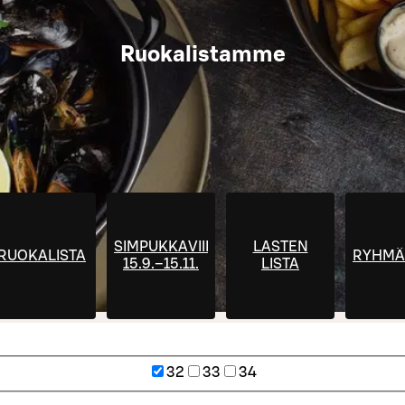
Ruokalistamme
SIMPUKKAVIIKOT
LASTEN
RUOKALISTA
RYHMÄ
15.9.–15.11.
LISTA
32
33
34