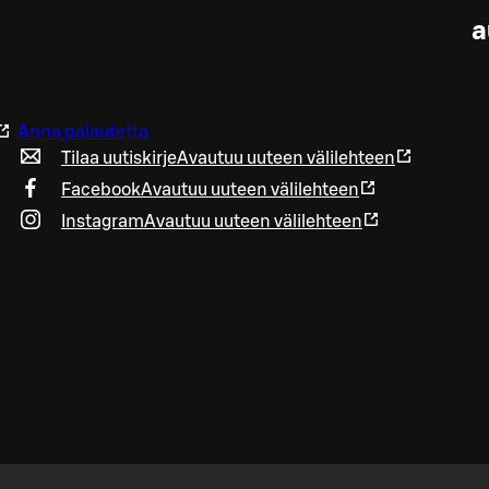
a
Anna palautetta
Tilaa uutiskirje
Avautuu uuteen välilehteen
Facebook
Avautuu uuteen välilehteen
Instagram
Avautuu uuteen välilehteen