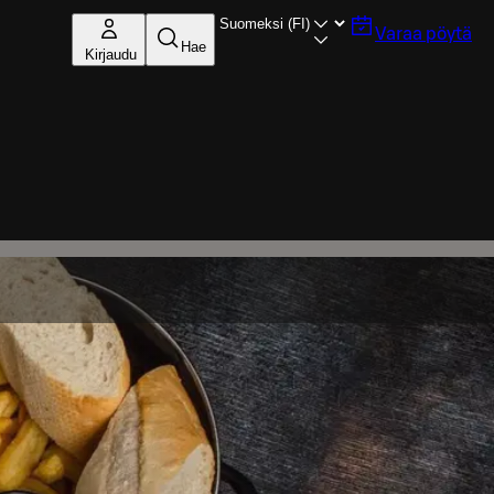
Varaa pöytä
Hae
Kirjaudu