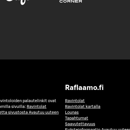
Raflaamo.fi
avintoloiden palautelinkit ovat
Ravintolat
milla sivuilla:
Ravintolat
Ravintolat kartalla
etta sivustosta
Avautuu uuteen
Lounas
Tapahtumat
Saavutettavuus