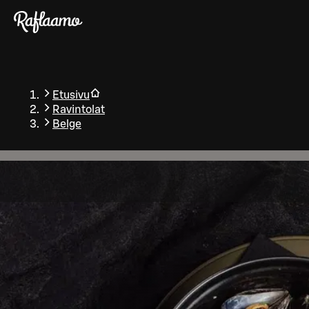
Siirry pääsisältöön
Etusivu
Ravintolat
Belge