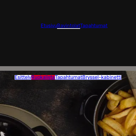
Etusivu
Ravintolat
Tapahtumat
Esittely
Ruokalista
Tapahtumat
Bryssel-kabinetti