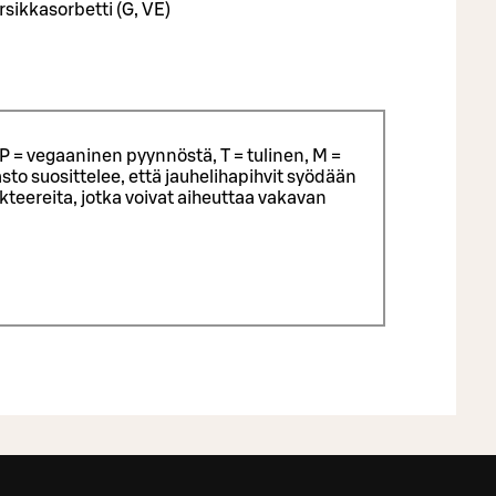
kirsikkasorbetti (G, VE)
P = vegaaninen pyynnöstä, T = tulinen, M =
sto suosittelee, että jauhelihapihvit syödään
eereita, jotka voivat aiheuttaa vakavan