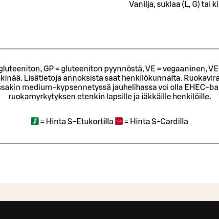
Vanilja, suklaa (L, G) tai 
= gluteeniton, GP = gluteeniton pyynnöstä, VE = vegaaninen, VE
kinää. Lisätietoja annoksista saat henkilökunnalta.
Ruokavira
sakin medium-kypsennetyssä jauhelihassa voi olla EHEC-bakt
ruokamyrkytyksen etenkin lapsille ja iäkkäille henkilöille.
=
Hinta S-Etukortilla
=
Hinta S-Cardilla