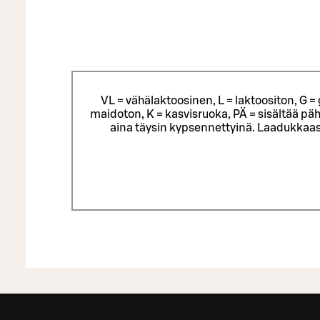
VL = vähälaktoosinen, L = laktoositon, G 
maidoton, K = kasvisruoka, PÄ = sisältää päh
aina täysin kypsennettyinä. Laadukkaas