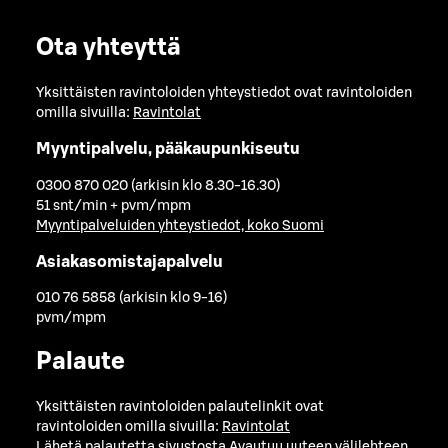
Ota yhteyttä
Yksittäisten ravintoloiden yhteystiedot ovat ravintoloiden
omilla sivuilla:
Ravintolat
Myyntipalvelu, pääkaupunkiseutu
0300 870 020 (arkisin klo 8.30-16.30)
51 snt/min + pvm/mpm
Myyntipalveluiden yhteystiedot, koko Suomi
Asiakasomistajapalvelu
010 76 5858 (arkisin klo 9-16)
pvm/mpm
Palaute
Yksittäisten ravintoloiden palautelinkit ovat
ravintoloiden omilla sivuilla:
Ravintolat
Lähetä palautetta sivustosta
Avautuu uuteen välilehteen