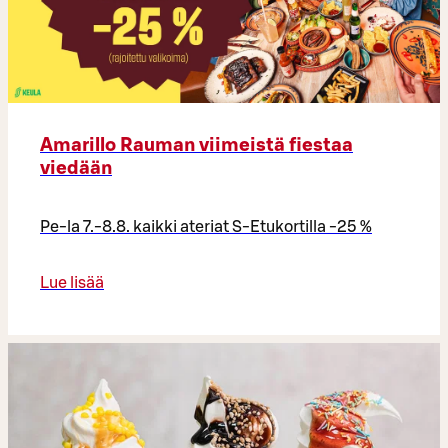
Amarillo Rauman viimeistä fiestaa
viedään
Pe-la 7.-8.8. kaikki ateriat S-Etukortilla -25 %
Lue lisää