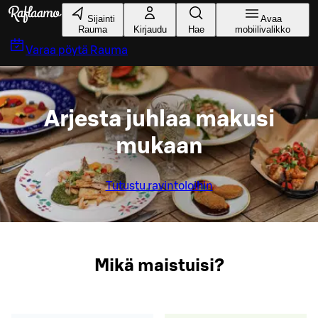
Siirry pääsisältöön
Sijainti
Avaa
Rauma
Kirjaudu
Hae
mobiilivalikko
Varaa pöytä
Rauma
Arjesta juhlaa makusi
mukaan
Tutustu ravintoloihin
Mikä maistuisi?