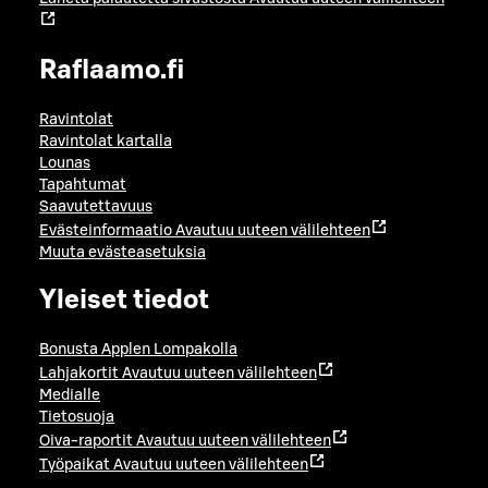
Raflaamo.fi
Ravintolat
Ravintolat kartalla
Lounas
Tapahtumat
Saavutettavuus
Evästeinformaatio
Avautuu uuteen välilehteen
Muuta evästeasetuksia
Yleiset tiedot
Bonusta Applen Lompakolla
Lahjakortit
Avautuu uuteen välilehteen
Medialle
Tietosuoja
Oiva-raportit
Avautuu uuteen välilehteen
Työpaikat
Avautuu uuteen välilehteen