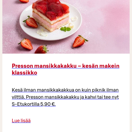
Presson mansikkakakku – kesän makein
klassikko
Kesä ilman mansikkakakkua on kuin piknik ilman
vilttiä. Presson mansikkakakku ja kahvi tai tee nyt
S-Etukortilla 5,90 €.
Lue lisää