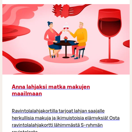
Anna lahjaksi matka makujen
maailmaan
Ravintolalahjakortilla tarjoat lahjan saajalle
herkullisia makuja ja ikimuistoisia elämyksiä! Osta
ravintolalahjakortti lähimmästä S-ryhmän