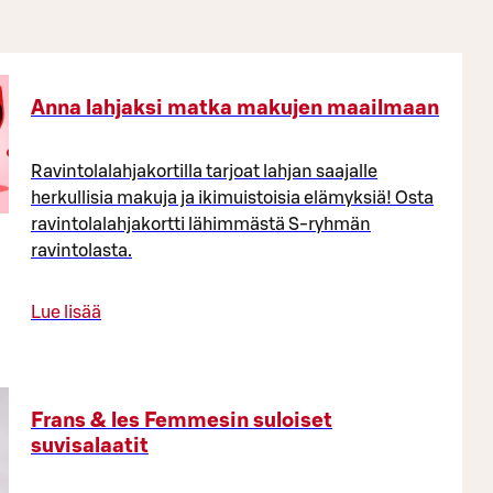
Anna lahjaksi matka makujen maailmaan
Ravintolalahjakortilla tarjoat lahjan saajalle
herkullisia makuja ja ikimuistoisia elämyksiä! Osta
ravintolalahjakortti lähimmästä S-ryhmän
ravintolasta.
Lue lisää
Frans & les Femmesin suloiset
suvisalaatit