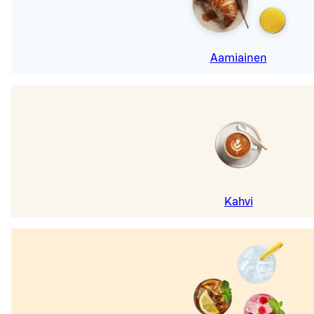
Aamiainen
Kahvi