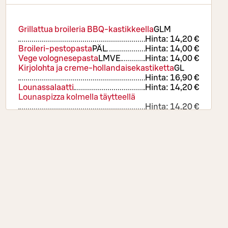
Grillattua broileria BBQ-kastikkeella
G
L
M
Hinta:
14,20 €
Broileri-pestopasta
PÄ
L
Hinta:
14,00 €
Vege volognesepasta
L
M
VE
Hinta:
14,00 €
Kirjolohta ja creme-hollandaisekastiketta
G
L
Hinta:
16,90 €
Lounassalaatti
Hinta:
14,20 €
Lounaspizza kolmella täytteellä
Hinta:
14,20 €