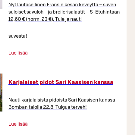
Nyt lautasellinen Fransin kesän keveyttä – suven
suloiset savulohi- ja broilerisalaatit – S-Etuhintaan
19,60 € (norm. 23 €). Tule ja nauti
suvesta!
Lue lisää
Karjalaiset pidot Sari Kaasisen kanssa
Nauti karjalaisista pidoista Sari Kaasisen kanssa
Bomban talolla 22.8. Tulgua terveh!
Lue lisää