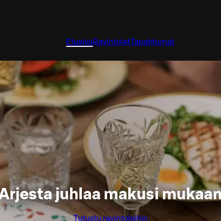
Etusivu
Ravintolat
Tapahtumat
Arjesta juhlaa makusi mukaa
Tutustu ravintoloihin