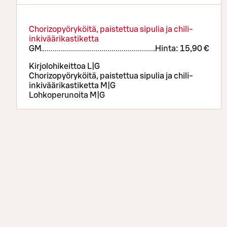
Chorizopyöryköitä, paistettua sipulia ja chili-
inkiväärikastiketta
G
M
Hinta:
15,90 €
Kirjolohikeittoa L|G
Chorizopyöryköitä, paistettua sipulia ja chili-
inkiväärikastiketta M|G
Lohkoperunoita M|G