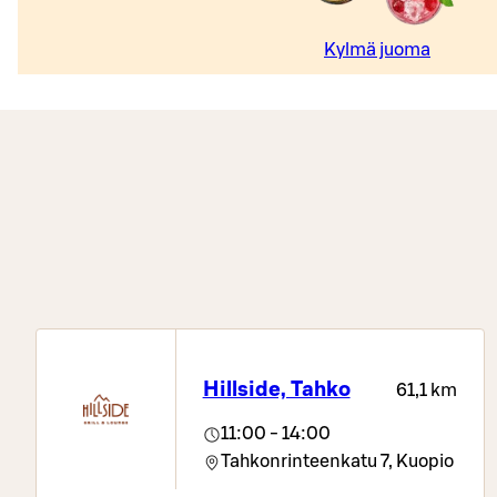
Kylmä juoma
Hillside, Tahko
61,1 km
11:00 - 14:00
Tahkonrinteenkatu 7,
Kuopio