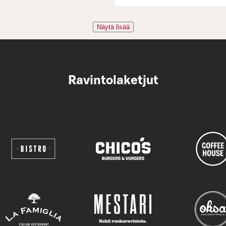
Näytä lisää
Ravintolaketjut