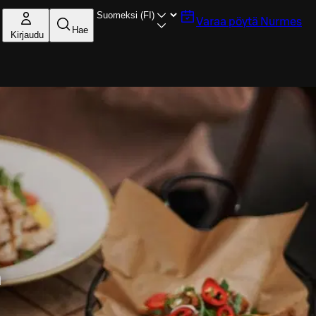
Varaa pöytä
Nurmes
Hae
Kirjaudu
n