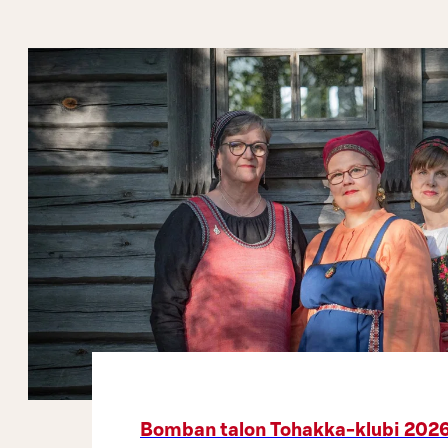
Bomban talon Tohakka-klubi 202