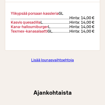
Ylikypsää porsaan kassleria
G
L
Hinta:
14,00 €
Kasvis quesadilla
L
Hinta:
14,00 €
Kana-halloumiburger
L
Hinta:
14,00 €
Texmex-kanasalaatti
G
L
Hinta:
14,00 €
Lisää lounasvaihtoehtoja
Ajankohtaista