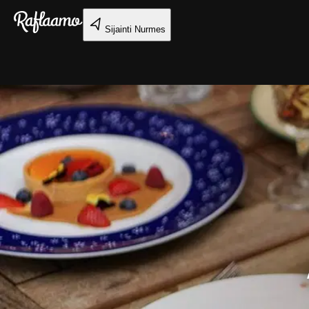
Siirry pääsisältöön
Sijainti
Nurmes