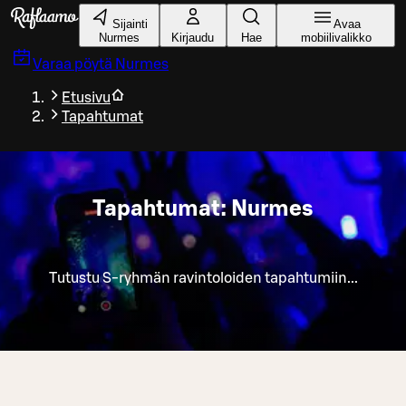
Siirry pääsisältöön
Sijainti
Avaa
Nurmes
Kirjaudu
Hae
mobiilivalikko
Varaa pöytä
Nurmes
Etusivu
Tapahtumat
Tapahtumat: Nurmes
Tutustu S-ryhmän ravintoloiden tapahtumiin...