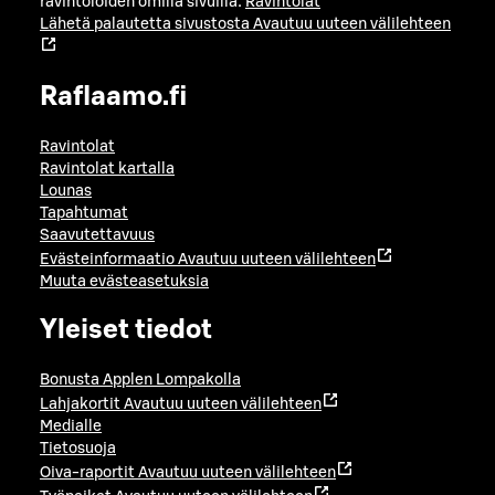
ravintoloiden omilla sivuilla:
Ravintolat
Lähetä palautetta sivustosta
Avautuu uuteen välilehteen
Raflaamo.fi
Ravintolat
Ravintolat kartalla
Lounas
Tapahtumat
Saavutettavuus
Evästeinformaatio
Avautuu uuteen välilehteen
Muuta evästeasetuksia
Yleiset tiedot
Bonusta Applen Lompakolla
Lahjakortit
Avautuu uuteen välilehteen
Medialle
Tietosuoja
Oiva-raportit
Avautuu uuteen välilehteen