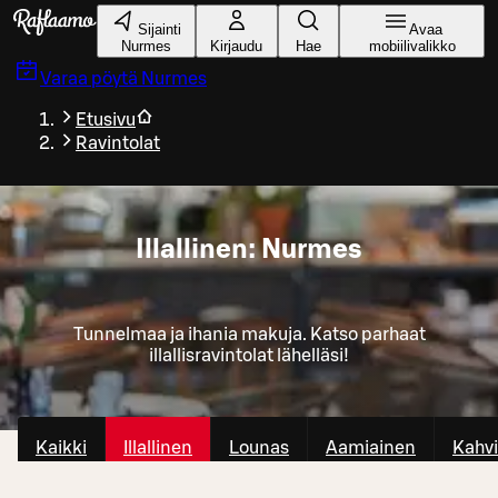
Siirry pääsisältöön
Sijainti
Avaa
Nurmes
Kirjaudu
Hae
mobiilivalikko
Varaa pöytä
Nurmes
Etusivu
Ravintolat
Illallinen: Nurmes
Tunnelmaa ja ihania makuja. Katso parhaat
illallisravintolat lähelläsi!
Kaikki
Illallinen
Lounas
Aamiainen
Kahvi