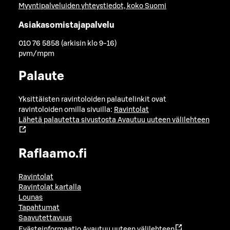
Myyntipalveluiden yhteystiedot, koko Suomi
Asiakasomistajapalvelu
010 76 5858 (arkisin klo 9-16)
pvm/mpm
Palaute
Yksittäisten ravintoloiden palautelinkit ovat
ravintoloiden omilla sivuilla:
Ravintolat
Lähetä palautetta sivustosta
Avautuu uuteen välilehteen
Raflaamo.fi
Ravintolat
Ravintolat kartalla
Lounas
Tapahtumat
Saavutettavuus
Evästeinformaatio
Avautuu uuteen välilehteen