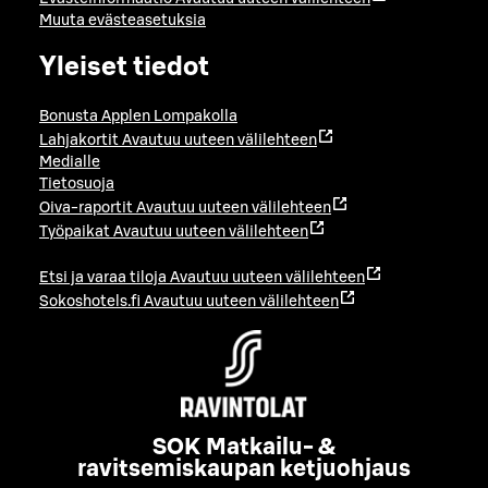
Muuta evästeasetuksia
Yleiset tiedot
Bonusta Applen Lompakolla
Lahjakortit
Avautuu uuteen välilehteen
Medialle
Tietosuoja
Oiva-raportit
Avautuu uuteen välilehteen
Työpaikat
Avautuu uuteen välilehteen
Etsi ja varaa tiloja
Avautuu uuteen välilehteen
Sokoshotels.fi
Avautuu uuteen välilehteen
SOK Matkailu- &
ravitsemiskaupan ketjuohjaus