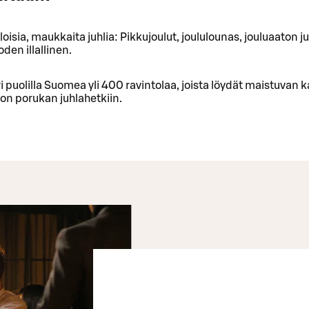
loisia, maukkaita juhlia: Pikkujoulut, joululounas, jouluaaton j
den illallinen.
ri puolilla Suomea yli 400 ravintolaa, joista löydät maistuvan
son porukan juhlahetkiin.