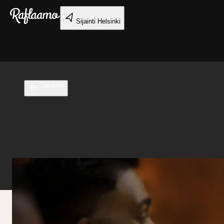
Siirry pääsisältöön
Sijainti
Helsinki
Takaisin