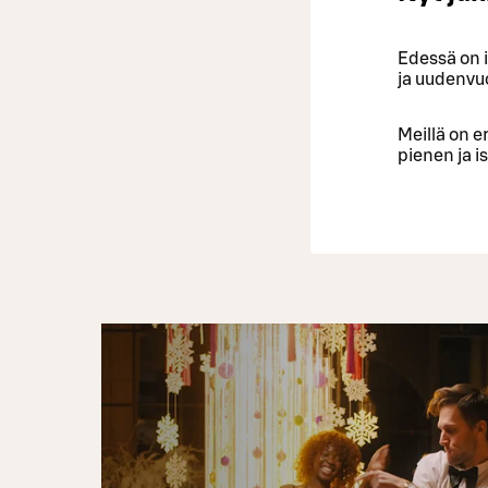
Edessä on i
ja uudenvuo
Meillä on e
pienen ja i