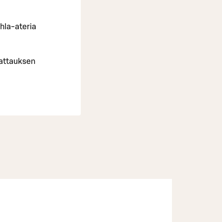
uhla-ateria
 kattauksen