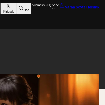
Varaa pöytä
Helsinki
Hae
Kirjaudu