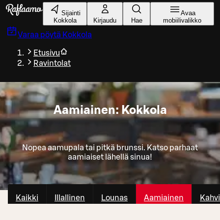
Siirry pääsisältöön
Sijainti
Avaa
Kokkola
Kirjaudu
Hae
mobiilivalikko
Varaa pöytä
Kokkola
Etusivu
Ravintolat
Aamiainen: Kokkola
Nopea aamupala tai pitkä brunssi. Katso parhaat
aamiaiset lähellä sinua!
Kaikki
Illallinen
Lounas
Aamiainen
Kahvi