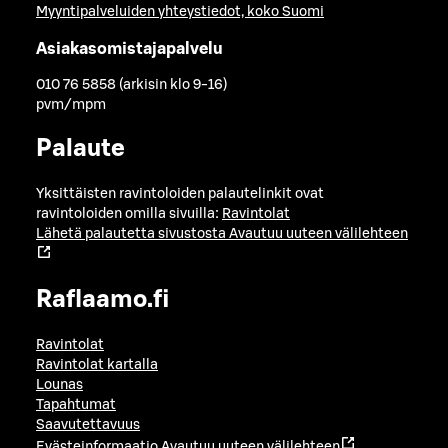
Myyntipalveluiden yhteystiedot, koko Suomi
Asiakasomistajapalvelu
010 76 5858 (arkisin klo 9-16)
pvm/mpm
Palaute
Yksittäisten ravintoloiden palautelinkit ovat
ravintoloiden omilla sivuilla:
Ravintolat
Lähetä palautetta sivustosta
Avautuu uuteen välilehteen
Raflaamo.fi
Ravintolat
Ravintolat kartalla
Lounas
Tapahtumat
Saavutettavuus
Evästeinformaatio
Avautuu uuteen välilehteen