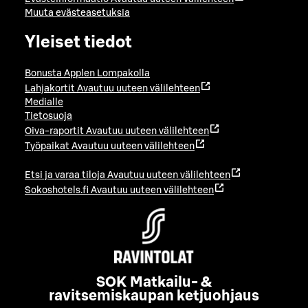
Muuta evästeasetuksia
Yleiset tiedot
Bonusta Applen Lompakolla
Lahjakortit
Avautuu uuteen välilehteen
Medialle
Tietosuoja
Oiva-raportit
Avautuu uuteen välilehteen
Työpaikat
Avautuu uuteen välilehteen
Etsi ja varaa tiloja
Avautuu uuteen välilehteen
Sokoshotels.fi
Avautuu uuteen välilehteen
SOK Matkailu- &
ravitsemiskaupan ketjuohjaus