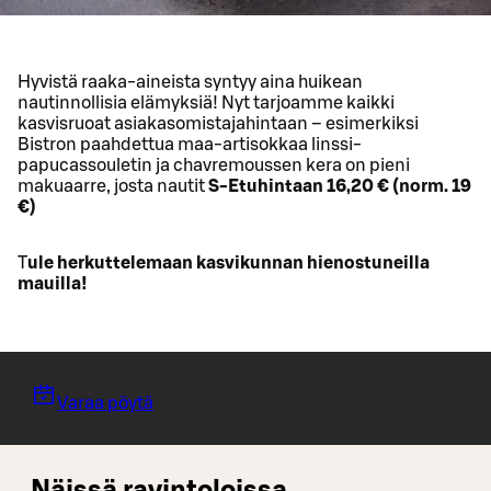
Hyvistä raaka-aineista syntyy aina huikean
nautinnollisia elämyksiä! Nyt tarjoamme kaikki
kasvisruoat asiakasomistajahintaan – esimerkiksi
Bistron paahdettua maa-artisokkaa linssi-
papucassouletin ja chavremoussen kera on pieni
makuaarre, josta nautit
S-Etuhintaan 16,20 € (norm. 19
€)
T
ule herkuttelemaan kasvikunnan hienostuneilla
mauilla!
Varaa pöytä