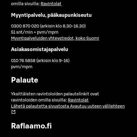
omilla sivuilla:
Ravintolat
Myyntipalvelu, pääkaupunkiseutu
0300 870 020 (arkisin klo 8.30-16.30)
51 snt/min + pvm/mpm
Myyntipalveluiden yhteystiedot, koko Suomi
Asiakasomistajapalvelu
010 76 5858 (arkisin klo 9-16)
pvm/mpm
Palaute
Yksittäisten ravintoloiden palautelinkit ovat
ravintoloiden omilla sivuilla:
Ravintolat
Lähetä palautetta sivustosta
Avautuu uuteen välilehteen
Raflaamo.fi