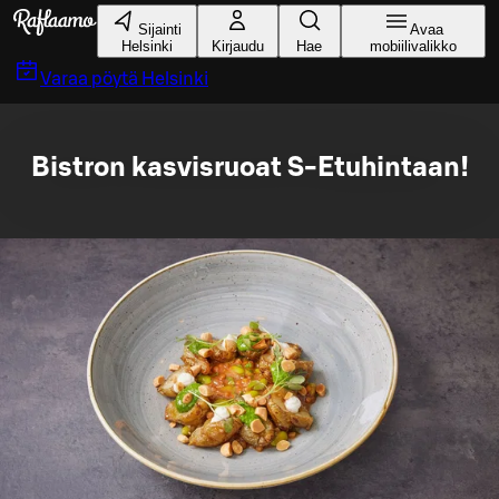
Siirry pääsisältöön
Sijainti
Avaa
Helsinki
Kirjaudu
Hae
mobiilivalikko
Varaa pöytä
Helsinki
Bistron kasvisruoat S-Etuhintaan!