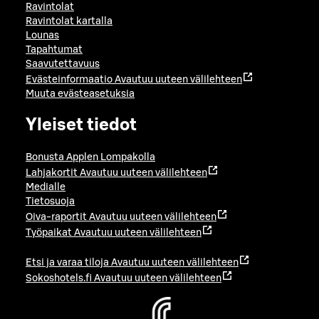
Ravintolat
Ravintolat kartalla
Lounas
Tapahtumat
Saavutettavuus
Evästeinformaatio
Avautuu uuteen välilehteen
Muuta evästeasetuksia
Yleiset tiedot
Bonusta Applen Lompakolla
Lahjakortit
Avautuu uuteen välilehteen
Medialle
Tietosuoja
Oiva-raportit
Avautuu uuteen välilehteen
Työpaikat
Avautuu uuteen välilehteen
Etsi ja varaa tiloja
Avautuu uuteen välilehteen
Sokoshotels.fi
Avautuu uuteen välilehteen