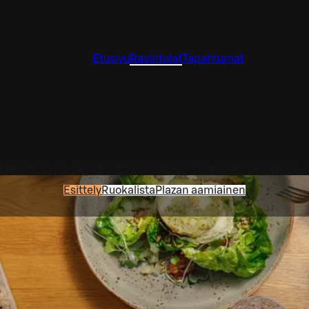
Etusivu
Ravintolat
Tapahtumat
Esittely
Ruokalista
Plazan aamiainen