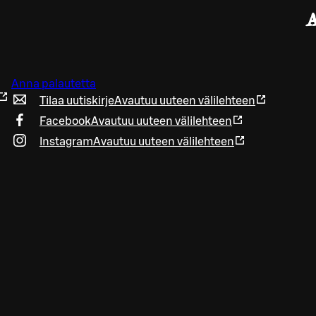
Anna palautetta
Tilaa uutiskirje
Avautuu uuteen välilehteen
Facebook
Avautuu uuteen välilehteen
Instagram
Avautuu uuteen välilehteen