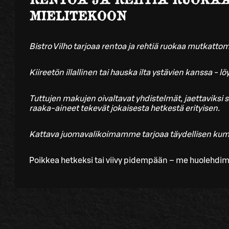
MIELITEKOON
Bistro Vilho tarjoaa rentoa ja rehtiä ruokaa mutkattomu
Kiireetön illallinen tai hauska ilta ystävien kanssa - lö
Tuttujen makujen oivaltavat yhdistelmät, jaettaviksi
raaka-aineet tekevät jokaisesta hetkestä erityisen.
Kattava juomavalikoimamme tarjoaa täydellisen ku
Poikkea hetkeksi tai viivy pidempään – me huolehdi