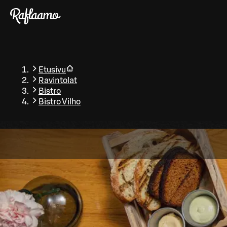
Siirry pääsisältöön
Etusivu
Ravintolat
Bistro
Bistro Vilho