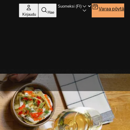
Varaa pöytä
Hae
Kirjaudu