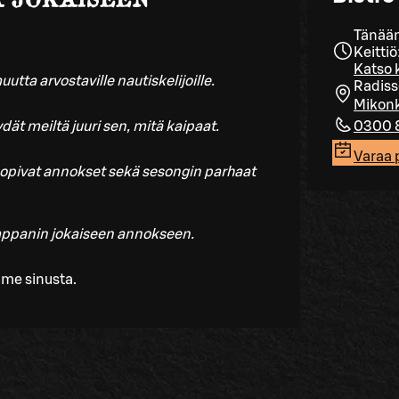
Tänään
Keitti
Katso k
utta arvostaville nautiskelijoille.
Radiss
Mikonk
ydät meiltä juuri sen, mitä kaipaat.
0300 
Varaa 
 sopivat annokset sekä sesongin parhaat
mppanin jokaiseen annokseen.
mme sinusta.