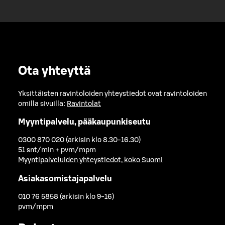
Ota yhteyttä
Yksittäisten ravintoloiden yhteystiedot ovat ravintoloiden
omilla sivuilla:
Ravintolat
Myyntipalvelu, pääkaupunkiseutu
0300 870 020 (arkisin klo 8.30-16.30)
51 snt/min + pvm/mpm
Myyntipalveluiden yhteystiedot, koko Suomi
Asiakasomistajapalvelu
010 76 5858 (arkisin klo 9-16)
pvm/mpm