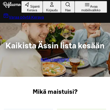
Siirry pääsisältöön
Sijainti
Avaa
Kerava
Kirjaudu
Hae
mobiilivalikko
Varaa pöytä
Kerava
Kaikista Ässin lista kesään
Katso ravintolat
Mikä maistuisi?