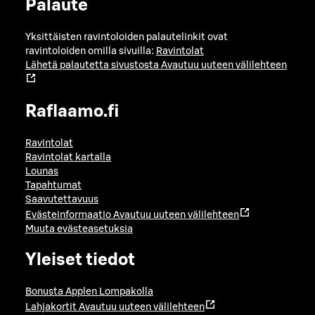
Palaute
Yksittäisten ravintoloiden palautelinkit ovat
ravintoloiden omilla sivuilla:
Ravintolat
Lähetä palautetta sivustosta
Avautuu uuteen välilehteen
Raflaamo.fi
Ravintolat
Ravintolat kartalla
Lounas
Tapahtumat
Saavutettavuus
Evästeinformaatio
Avautuu uuteen välilehteen
Muuta evästeasetuksia
Yleiset tiedot
Bonusta Applen Lompakolla
Lahjakortit
Avautuu uuteen välilehteen