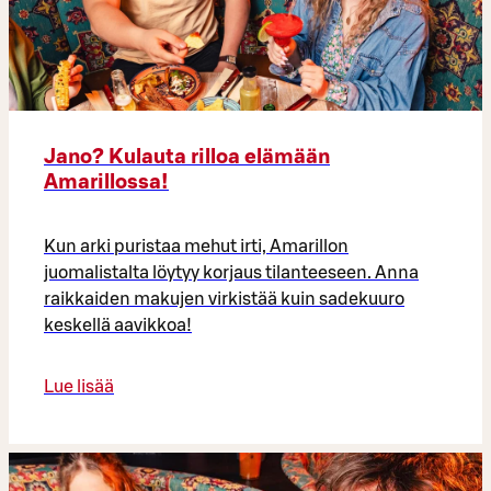
Jano? Kulauta rilloa elämään
Amarillossa!
Kun arki puristaa mehut irti, Amarillon
juomalistalta löytyy korjaus tilanteeseen. Anna
raikkaiden makujen virkistää kuin sadekuuro
keskellä aavikkoa!
Lue lisää