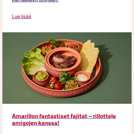
Lue lisää
Amarillon fantastiset fajitat – rillottele
amigojen kanssa!