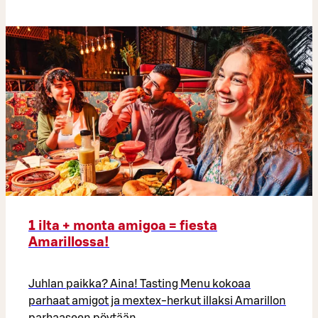
1 ilta + monta amigoa = fiesta
Amarillossa!
Juhlan paikka? Aina! Tasting Menu kokoaa
parhaat amigot ja mextex-herkut illaksi Amarillon
parhaaseen pöytään.