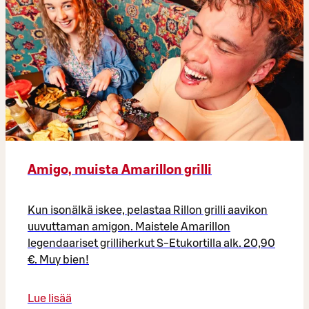
Amigo, muista Amarillon grilli
Kun isonälkä iskee, pelastaa Rillon grilli aavikon
uuvuttaman amigon. Maistele Amarillon
legendaariset grilliherkut S-Etukortilla alk. 20,90
€. Muy bien!
Lue lisää