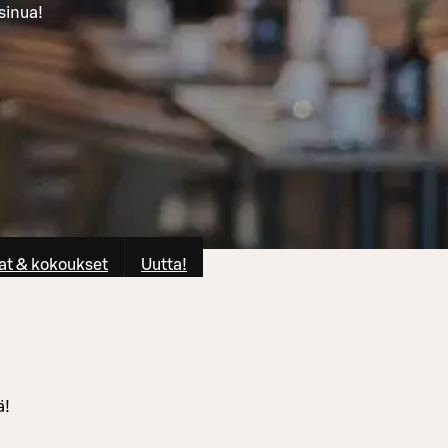
sinua!
at & kokoukset
Uutta!
ä!