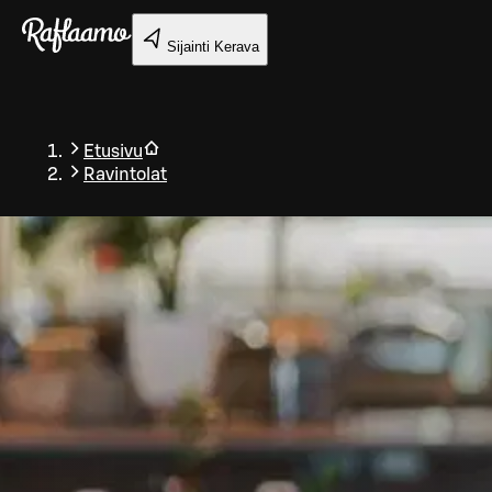
Siirry pääsisältöön
Sijainti
Kerava
Etusivu
Ravintolat