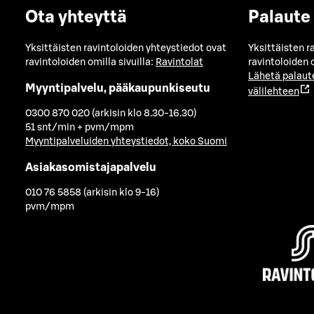
Ota yhteyttä
Palaute
Yksittäisten ravintoloiden yhteystiedot ovat
Yksittäisten r
ravintoloiden omilla sivuilla:
Ravintolat
ravintoloiden o
Lähetä palaut
Myyntipalvelu, pääkaupunkiseutu
välilehteen
0300 870 020 (arkisin klo 8.30-16.30)
51 snt/min + pvm/mpm
Myyntipalveluiden yhteystiedot, koko Suomi
Asiakasomistajapalvelu
010 76 5858 (arkisin klo 9-16)
pvm/mpm