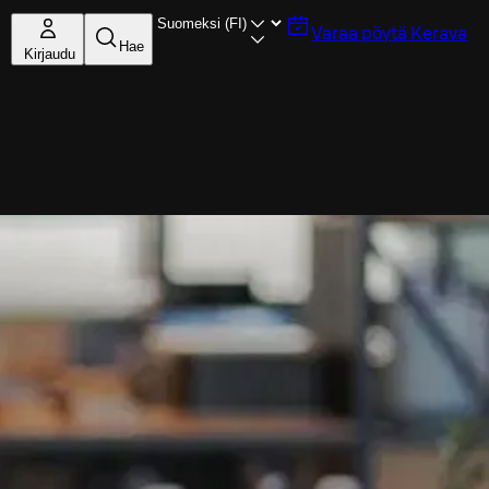
Varaa pöytä
Kerava
Hae
Kirjaudu