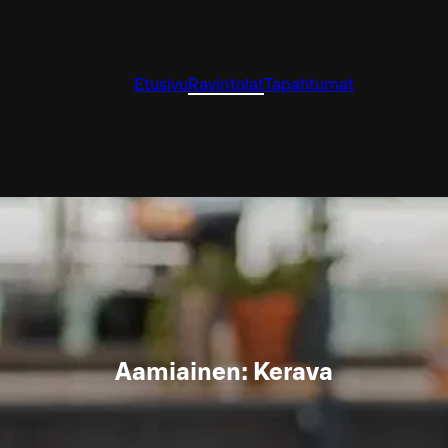
Etusivu
Ravintolat
Tapahtumat
Aamiainen: Kerava