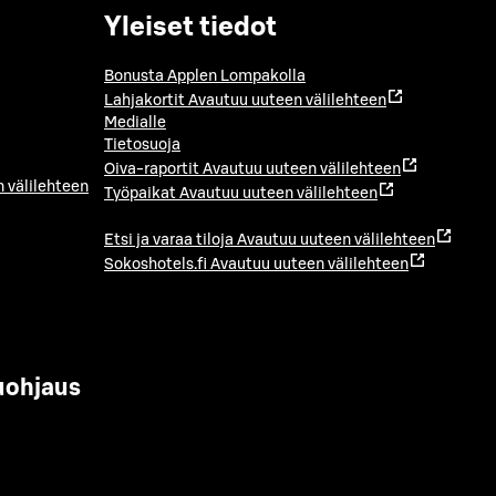
Yleiset tiedot
Bonusta Applen Lompakolla
Lahjakortit
Avautuu uuteen välilehteen
Medialle
Tietosuoja
Oiva-raportit
Avautuu uuteen välilehteen
 välilehteen
Työpaikat
Avautuu uuteen välilehteen
Etsi ja varaa tiloja
Avautuu uuteen välilehteen
Sokoshotels.fi
Avautuu uuteen välilehteen
uohjaus