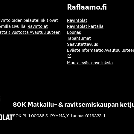
Raflaamo.fi
avintoloiden palautelinkit ovat
Ravintolat
milla sivuilla:
Ravintolat
Ravintolat kartalla
etta sivustosta
Avautuu uuteen
Lounas
Tapahtumat
Saavutettavuus
Evästeinformaatio
Avautuu uuteen
Muuta evästeasetuksia
SOK Matkailu- & ravitsemiskaupan ketj
SOK PL 1 00088 S-RYHMÄ
,
Y-tunnus 0116323-1