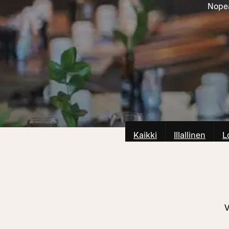
Nopea
Kaikki
Illallinen
L
V