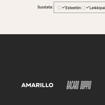
Suodata:
Esteetön
Leikkipa