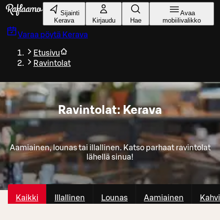
Siirry pääsisältöön
Sijainti
Avaa
Kerava
Kirjaudu
Hae
mobiilivalikko
Varaa pöytä
Kerava
Etusivu
Ravintolat
Ravintolat: Kerava
Aamiainen, lounas tai illallinen. Katso parhaat ravintolat
lähellä sinua!
Kaikki
Illallinen
Lounas
Aamiainen
Kahvi