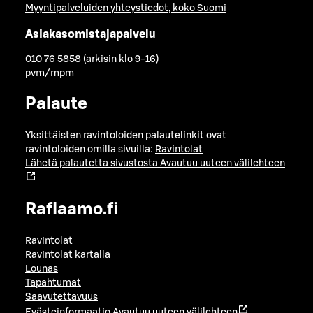
Myyntipalveluiden yhteystiedot, koko Suomi
Asiakasomistajapalvelu
010 76 5858 (arkisin klo 9-16)
pvm/mpm
Palaute
Yksittäisten ravintoloiden palautelinkit ovat
ravintoloiden omilla sivuilla:
Ravintolat
Lähetä palautetta sivustosta
Avautuu uuteen välilehteen
Raflaamo.fi
Ravintolat
Ravintolat kartalla
Lounas
Tapahtumat
Saavutettavuus
Evästeinformaatio
Avautuu uuteen välilehteen