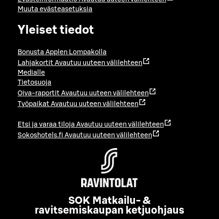
Muuta evästeasetuksia
Yleiset tiedot
Bonusta Applen Lompakolla
Lahjakortit
Avautuu uuteen välilehteen
Medialle
Tietosuoja
Oiva-raportit
Avautuu uuteen välilehteen
Työpaikat
Avautuu uuteen välilehteen
Etsi ja varaa tiloja
Avautuu uuteen välilehteen
Sokoshotels.fi
Avautuu uuteen välilehteen
SOK Matkailu- &
ravitsemiskaupan ketjuohjaus