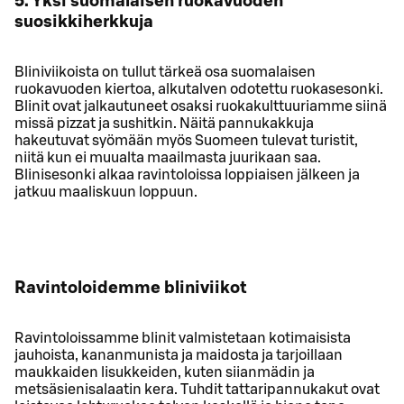
5. Yksi suomalaisen ruokavuoden
suosikkiherkkuja
Bliniviikoista on tullut tärkeä osa suomalaisen
ruokavuoden kiertoa, alkutalven odotettu ruokasesonki.
Blinit ovat jalkautuneet osaksi ruokakulttuuriamme siinä
missä pizzat ja sushitkin. Näitä pannukakkuja
hakeutuvat syömään myös Suomeen tulevat turistit,
niitä kun ei muualta maailmasta juurikaan saa.
Blinisesonki alkaa ravintoloissa loppiaisen jälkeen ja
jatkuu maaliskuun loppuun.
Ravintoloidemme bliniviikot
Ravintoloissamme blinit valmistetaan kotimaisista
jauhoista, kananmunista ja maidosta ja tarjoillaan
maukkaiden lisukkeiden, kuten siianmädin ja
metsäsienisalaatin kera. Tuhdit tattaripannukakut ovat