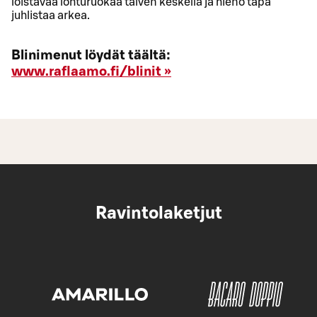
loistavaa lohturuokaa talven keskellä ja hieno tapa
juhlistaa arkea.
Blinimenut löydät täältä:
www.raflaamo.fi/blinit »
Ravintolaketjut