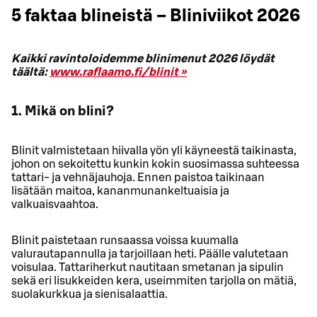
5 faktaa blineistä – Bliniviikot 2026
Kaikki ravintoloidemme blinimenut 2026 löydät
täältä:
www.raflaamo.fi/blinit »
1. Mikä on blini?
Blinit valmistetaan hiivalla yön yli käyneestä taikinasta,
johon on sekoitettu kunkin kokin suosimassa suhteessa
tattari- ja vehnäjauhoja. Ennen paistoa taikinaan
lisätään maitoa, kananmunankeltuaisia ja
valkuaisvaahtoa.
Blinit paistetaan runsaassa voissa kuumalla
valurautapannulla ja tarjoillaan heti. Päälle valutetaan
voisulaa. Tattariherkut nautitaan smetanan ja sipulin
sekä eri lisukkeiden kera, useimmiten tarjolla on mätiä,
suolakurkkua ja sienisalaattia.