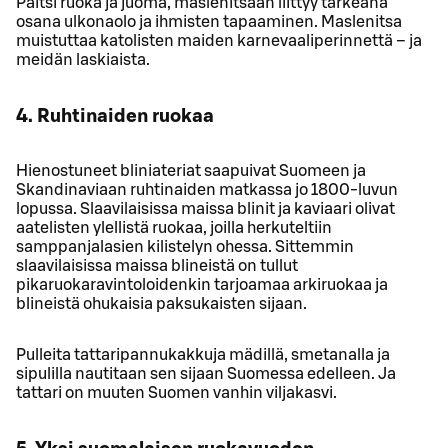
Paitsi ruoka ja juoma, maslenitsaan liittyy tärkeänä
osana ulkonaolo ja ihmisten tapaaminen. Maslenitsa
muistuttaa katolisten maiden karnevaaliperinnettä – ja
meidän laskiaista.
4. Ruhtinaiden ruokaa
Hienostuneet bliniateriat saapuivat Suomeen ja
Skandinaviaan ruhtinaiden matkassa jo 1800-luvun
lopussa. Slaavilaisissa maissa blinit ja kaviaari olivat
aatelisten ylellistä ruokaa, joilla herkuteltiin
samppanjalasien kilistelyn ohessa. Sittemmin
slaavilaisissa maissa blineistä on tullut
pikaruokaravintoloidenkin tarjoamaa arkiruokaa ja
blineistä ohukaisia paksukaisten sijaan.
Pulleita tattaripannukakkuja mädillä, smetanalla ja
sipulilla nautitaan sen sijaan Suomessa edelleen. Ja
tattari on muuten Suomen vanhin viljakasvi.