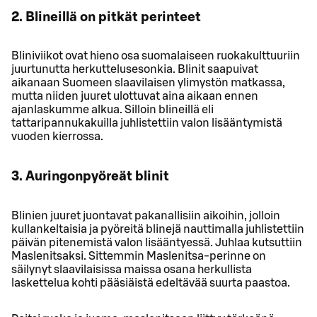
2. Blineillä on pitkät perinteet
Bliniviikot ovat hieno osa suomalaiseen ruokakulttuuriin
juurtunutta herkuttelusesonkia. Blinit saapuivat
aikanaan Suomeen slaavilaisen ylimystön matkassa,
mutta niiden juuret ulottuvat aina aikaan ennen
ajanlaskumme alkua. Silloin blineillä eli
tattaripannukakuilla juhlistettiin valon lisääntymistä
vuoden kierrossa.
3. Auringonpyöreät blinit
Blinien juuret juontavat pakanallisiin aikoihin, jolloin
kullankeltaisia ja pyöreitä blinejä nauttimalla juhlistettiin
päivän pitenemistä valon lisääntyessä. Juhlaa kutsuttiin
Maslenitsaksi. Sittemmin Maslenitsa-perinne on
säilynyt slaavilaisissa maissa osana herkullista
laskettelua kohti pääsiäistä edeltävää suurta paastoa.