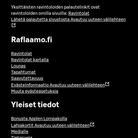
Yksittäisten ravintoloiden palautelinkit ovat
ravintoloiden omilla sivuilla:
Ravintolat
Lähetä palautetta sivustosta
Avautuu uuteen välilehteen
Raflaamo.fi
Ravintolat
Ravintolat kartalla
Lounas
Tapahtumat
Saavutettavuus
Evästeinformaatio
Avautuu uuteen välilehteen
Muuta evästeasetuksia
Yleiset tiedot
Bonusta Applen Lompakolla
Lahjakortit
Avautuu uuteen välilehteen
Medialle
Tietosuoja