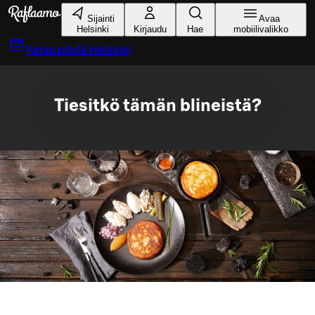
Siirry pääsisältöön
Sijainti
Avaa
Helsinki
Kirjaudu
Hae
mobiilivalikko
Varaa pöytä
Helsinki
Tiesitkö tämän blineistä?