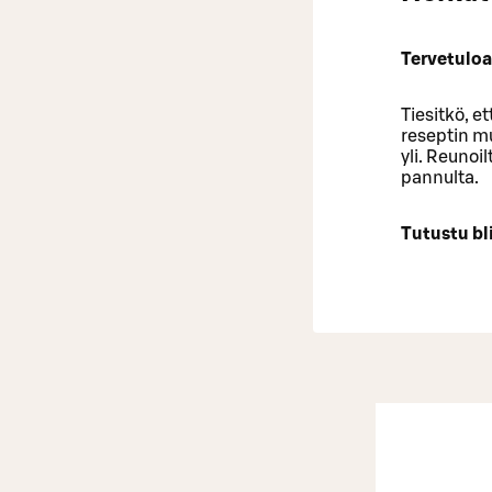
Tervetuloa
Tiesitkö, e
reseptin mu
yli. Reunoi
pannulta.
Tutustu bl