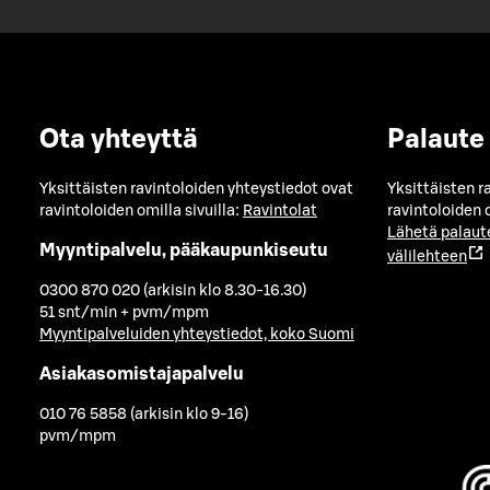
Ota yhteyttä
Palaute
Yksittäisten ravintoloiden yhteystiedot ovat
Yksittäisten r
ravintoloiden omilla sivuilla:
Ravintolat
ravintoloiden o
Lähetä palaut
Myyntipalvelu, pääkaupunkiseutu
välilehteen
0300 870 020 (arkisin klo 8.30-16.30)
51 snt/min + pvm/mpm
Myyntipalveluiden yhteystiedot, koko Suomi
Asiakasomistajapalvelu
010 76 5858 (arkisin klo 9-16)
pvm/mpm