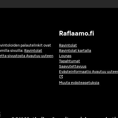
Raflaamo.fi
avintoloiden palautelinkit ovat
Ravintolat
milla sivuilla:
Ravintolat
Ravintolat kartalla
etta sivustosta
Avautuu uuteen
Lounas
Tapahtumat
Saavutettavuus
Evästeinformaatio
Avautuu uuteen
Muuta evästeasetuksia