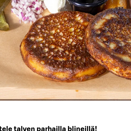
ele talven parhailla blineillä!