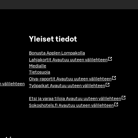
Yleiset tiedot
Bonusta Applen Lompakolla
Lahjakortit
Avautuu uuteen välilehteen
Medialle
Tietosuoja
Oiva-raportit
Avautuu uuteen välilehteen
 välilehteen
Työpaikat
Avautuu uuteen välilehteen
Etsi ja varaa tiloja
Avautuu uuteen välilehteen
Sokoshotels.fi
Avautuu uuteen välilehteen