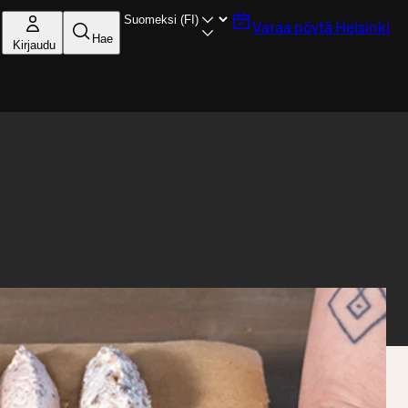
Varaa pöytä
Helsinki
Hae
Kirjaudu