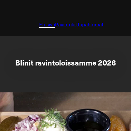
Etusivu
Ravintolat
Tapahtumat
Blinit ravintoloissamme 2026