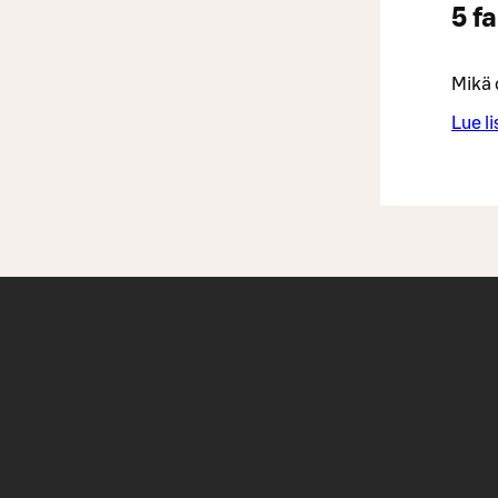
5 f
Mikä 
Lue li