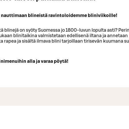
 nauttimaan blineistä ravintoloidemme bliniviikoille!
ttä blinejä on syöty Suomessa jo 1800-luvun lopulta asti? Peri
kaan blinitaikina valmistetaan edellisenä iltana ja annetaan
lta rapea ja sisältä ilmava blini tarjoillaan tirisevän kuumana 
inimenuihin alla ja varaa pöytä!