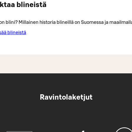
aktaa blineistä
on blini? Millainen historia blineillä on Suomessa ja maailmall
sää blineistä
Ravintolaketjut