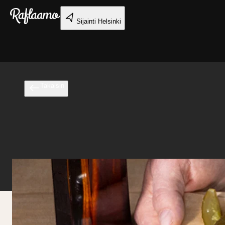
Siirry pääsisältöön
Sijainti
Helsinki
Takaisin