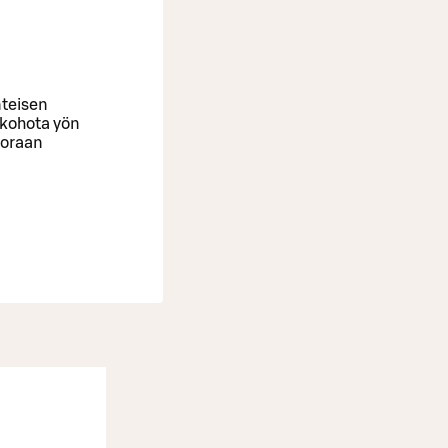
nteisen
 kohota yön
suoraan