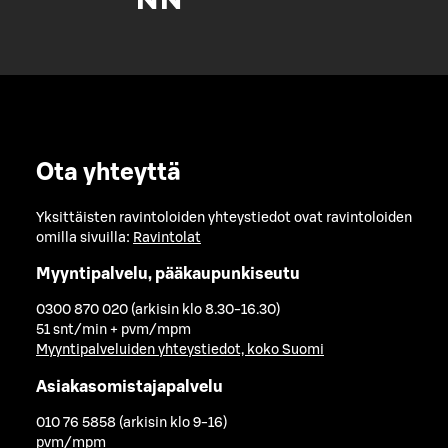
Ota yhteyttä
Yksittäisten ravintoloiden yhteystiedot ovat ravintoloiden
omilla sivuilla:
Ravintolat
Myyntipalvelu, pääkaupunkiseutu
0300 870 020 (arkisin klo 8.30-16.30)
51 snt/min + pvm/mpm
Myyntipalveluiden yhteystiedot, koko Suomi
Asiakasomistajapalvelu
010 76 5858 (arkisin klo 9-16)
pvm/mpm