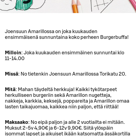
Joensuun Amarillossa on joka kuukauden
ensimmäisenä sunnuntaina koko perheen Burgerbuffa!
Milloin
: Joka kuukauden ensimmäinen sunnuntai klo
11-14.00
Missä
: No tietenkin Joensuun Amarillossa Torikatu 20.
Mitä
: Mahan täydeltä herkkuja! Kaikki tykötarpeet
herkulliseen burgeriin sekä Amarillon nugetteja,
nakkeja, karkkia, keksejä, poppareita ja Amarillon omaa
lasten taikajuomaa, kaikkea niin paljon, että riittää!
Maksaako
: No eipä paljon ja alle 2 vuotiailta ei mitään.
Muksut 2-5v 4,90€ ja 6-12v 9,90€. Siitä ylöspäin
isommat lapset ja aikuiset ikään katsomatta ässäkortilla