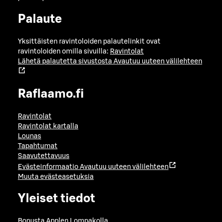
Palaute
Yksittäisten ravintoloiden palautelinkit ovat
ravintoloiden omilla sivuilla:
Ravintolat
Lähetä palautetta sivustosta
Avautuu uuteen välilehteen
Raflaamo.fi
Ravintolat
Ravintolat kartalla
Lounas
Tapahtumat
Saavutettavuus
Evästeinformaatio
Avautuu uuteen välilehteen
Muuta evästeasetuksia
Yleiset tiedot
Bonusta Applen Lompakolla