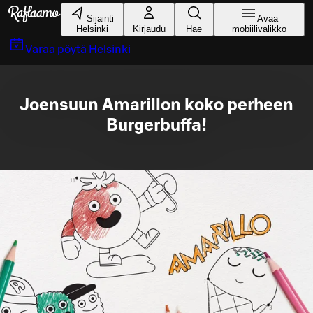
Siirry pääsisältöön
Sijainti
Avaa
Helsinki
Kirjaudu
Hae
mobiilivalikko
Varaa pöytä
Helsinki
Joensuun Amarillon koko perheen
Burgerbuffa!