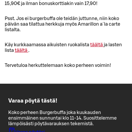
15,90€ ja ilman bonuskorttiakin vain 17,90!
Psst. Jos ei burgerbuffa ole teidän juttunne, niin koko
päivän saa tilattua herkkuja myös Amarillon a´la carte
listalta.
Käy kurkkaamassa aikuisten ruokalista
täältä
ja lasten
lista
täältä
.
Tervetuloa herkuttelemaan koko perheen voimin!
Varaa pöytä tästä!
Koko perheen Burgerbuffa joka kuukauden
ensimmäinen sunnuntai klo 11-14. Suosittelemme
lämpöisästi pöytävarauksen tekemistä.