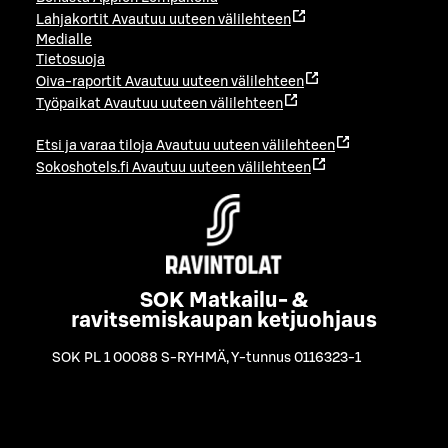
Lahjakortit
Avautuu uuteen välilehteen
Medialle
Tietosuoja
Oiva-raportit
Avautuu uuteen välilehteen
Työpaikat
Avautuu uuteen välilehteen
Etsi ja varaa tiloja
Avautuu uuteen välilehteen
Sokoshotels.fi
Avautuu uuteen välilehteen
SOK Matkailu- &
ravitsemiskaupan ketjuohjaus
SOK PL 1 00088 S-RYHMÄ
,
Y-tunnus 0116323-1