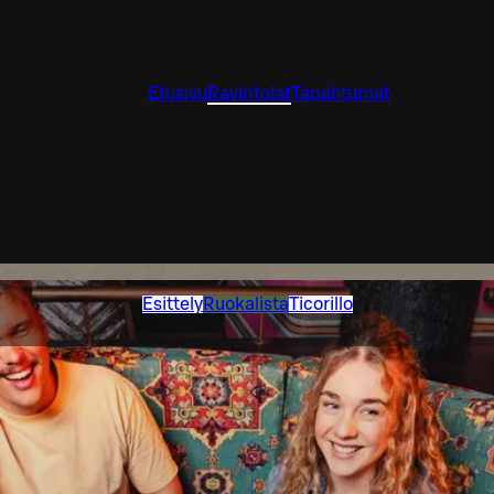
Etusivu
Ravintolat
Tapahtumat
Esittely
Ruokalista
Ticorillo