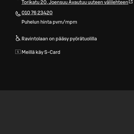
Torikatu 20
,
Joensuu
Avautuu uuteen välilehteen
010 76 23420
Puhelun hinta pvm/mpm
Ravintolaan on pääsy pyörätuolilla
Meillä käy S-Card