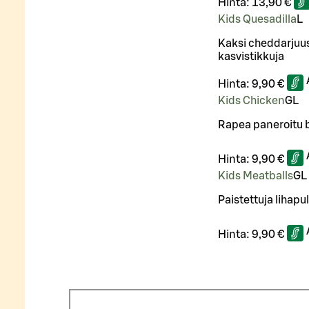
Hinta:
13,90 €
Kids Quesadilla
L
Kaksi cheddarjuust
kasvistikkuja
Hinta:
9,90 €
Kids Chicken
G
L
Rapea paneroitu br
Hinta:
9,90 €
Kids Meatballs
G
L
Paistettuja lihapul
Hinta:
9,90 €