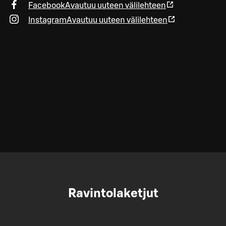
Facebook
Avautuu uuteen välilehteen
Instagram
Avautuu uuteen välilehteen
Ravintolaketjut