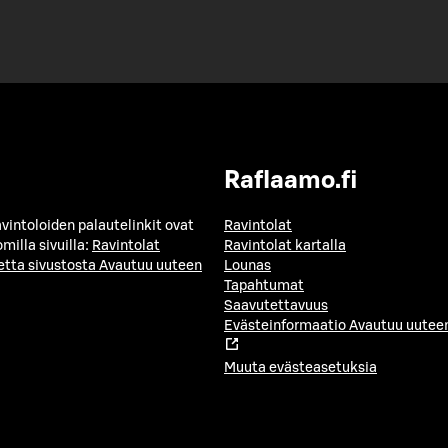
Raflaamo.fi
avintoloiden palautelinkit ovat
Ravintolat
milla sivuilla:
Ravintolat
Ravintolat kartalla
etta sivustosta
Avautuu uuteen
Lounas
Tapahtumat
Saavutettavuus
Evästeinformaatio
Avautuu uuteen
Muuta evästeasetuksia