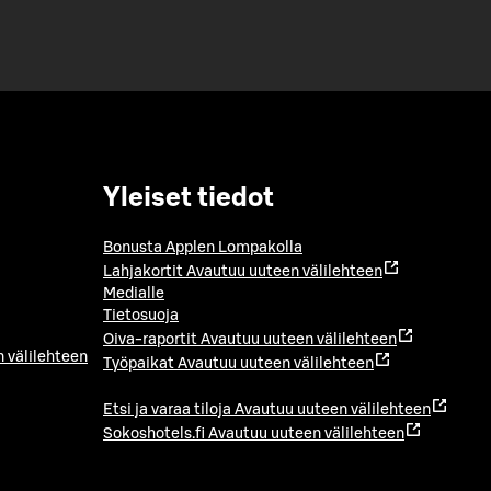
Yleiset tiedot
Bonusta Applen Lompakolla
Lahjakortit
Avautuu uuteen välilehteen
Medialle
Tietosuoja
Oiva-raportit
Avautuu uuteen välilehteen
 välilehteen
Työpaikat
Avautuu uuteen välilehteen
Etsi ja varaa tiloja
Avautuu uuteen välilehteen
Sokoshotels.fi
Avautuu uuteen välilehteen