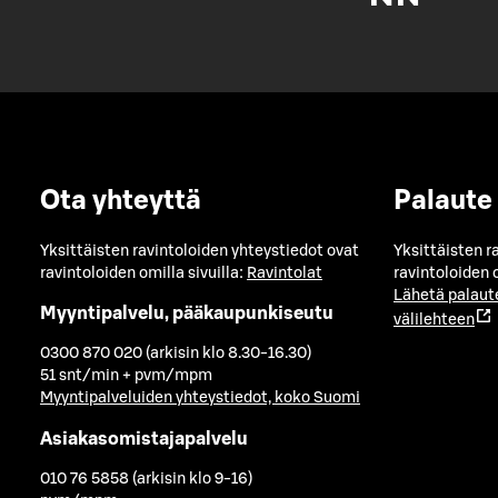
Ota yhteyttä
Palaute
Yksittäisten ravintoloiden yhteystiedot ovat
Yksittäisten r
ravintoloiden omilla sivuilla:
Ravintolat
ravintoloiden o
Lähetä palaut
Myyntipalvelu, pääkaupunkiseutu
välilehteen
0300 870 020 (arkisin klo 8.30-16.30)
51 snt/min + pvm/mpm
Myyntipalveluiden yhteystiedot, koko Suomi
Asiakasomistajapalvelu
010 76 5858 (arkisin klo 9-16)