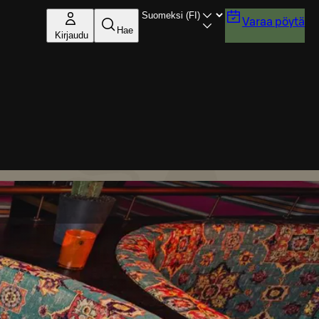
Varaa pöytä
Hae
Kirjaudu