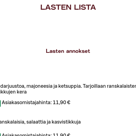
LASTEN LISTA
Lasten annokset
darjuustoa, majoneesia ja ketsuppia. Tarjoillaan ranskalaiste
tikkujen kera
Asiakasomistajahinta:
11,90 €
anskalaisia, salaattia ja kasvistikkuja
Asiakasomistajahinta:
11,90 €