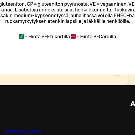
= gluteeniton, GP = gluteeniton pyynnöstä, VE = vegaaninen, VE
kinää. Lisätietoja annoksista saat henkilökunnalta.
Ruokavira
sakin medium-kypsennetyssä jauhelihassa voi olla EHEC-bakt
ruokamyrkytyksen etenkin lapsille ja iäkkäille henkilöille.
=
Hinta S-Etukortilla
=
Hinta S-Cardilla
A
Anna palautetta