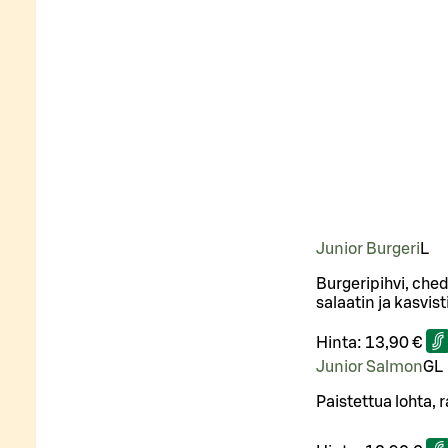
Junior Burgeri
L
Burgeripihvi, ched
salaatin ja kasvis
Hinta:
13,90 €
Junior Salmon
G
L
Paistettua lohta, r