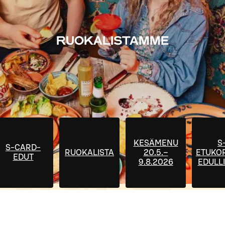
RUOKALISTAMME
KESÄMENU
S
S-CARD-
RUOKALISTA
20.5.–
ETUKOR
EDUT
9.8.2026
EDULLI