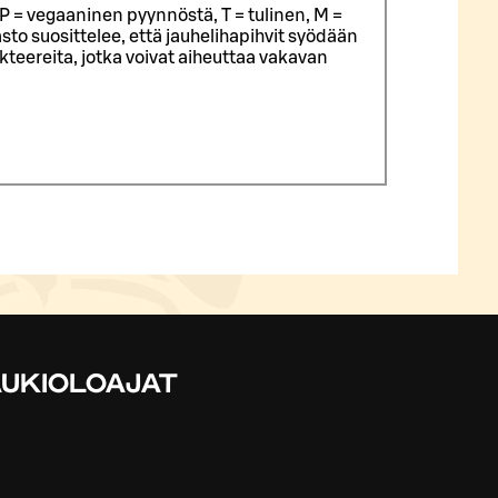
P = vegaaninen pyynnöstä, T = tulinen, M =
sto suosittelee, että jauhelihapihvit syödään
eereita, jotka voivat aiheuttaa vakavan
UKIOLOAJAT