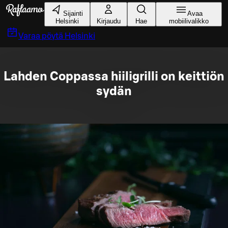
Siirry pääsisältöön
Sijainti
Avaa
Helsinki
Kirjaudu
Hae
mobiilivalikko
Varaa pöytä
Helsinki
Lahden Coppassa hiiligrilli on keittiön
sydän