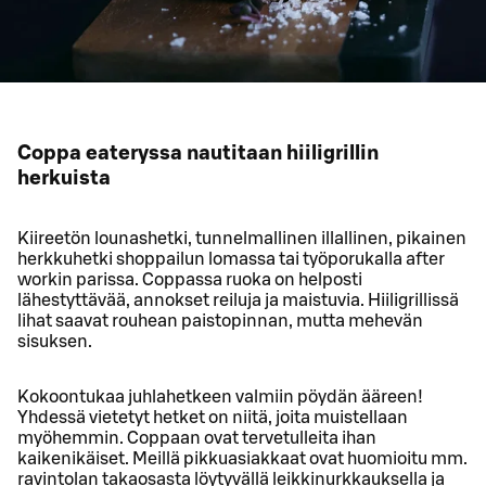
Coppa eateryssa nautitaan hiiligrillin
herkuista
Kiireetön lounashetki, tunnelmallinen illallinen, pikainen
herkkuhetki shoppailun lomassa tai työporukalla after
workin parissa. Coppassa ruoka on helposti
lähestyttävää, annokset reiluja ja maistuvia. Hiiligrillissä
lihat saavat rouhean paistopinnan, mutta mehevän
sisuksen.
Kokoontukaa juhlahetkeen valmiin pöydän ääreen!
Yhdessä vietetyt hetket on niitä, joita muistellaan
myöhemmin. Coppaan ovat tervetulleita ihan
kaikenikäiset. Meillä pikkuasiakkaat ovat huomioitu mm.
ravintolan takaosasta löytyvällä leikkinurkkauksella ja