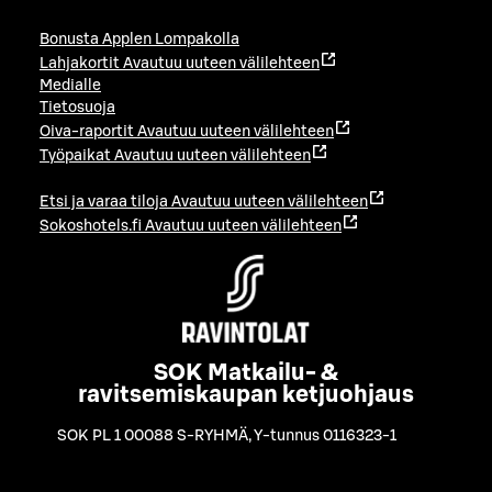
Bonusta Applen Lompakolla
Lahjakortit
Avautuu uuteen välilehteen
Medialle
Tietosuoja
Oiva-raportit
Avautuu uuteen välilehteen
Työpaikat
Avautuu uuteen välilehteen
Etsi ja varaa tiloja
Avautuu uuteen välilehteen
Sokoshotels.fi
Avautuu uuteen välilehteen
SOK Matkailu- &
ravitsemiskaupan ketjuohjaus
SOK PL 1 00088 S-RYHMÄ
,
Y-tunnus 0116323-1