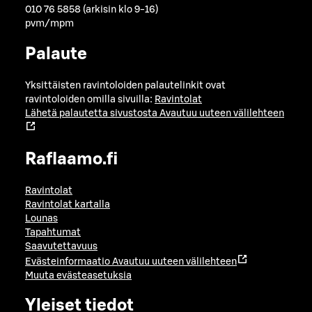
010 76 5858 (arkisin klo 9-16)
pvm/mpm
Palaute
Yksittäisten ravintoloiden palautelinkit ovat
ravintoloiden omilla sivuilla:
Ravintolat
Lähetä palautetta sivustosta
Avautuu uuteen välilehteen
Raflaamo.fi
Ravintolat
Ravintolat kartalla
Lounas
Tapahtumat
Saavutettavuus
Evästeinformaatio
Avautuu uuteen välilehteen
Muuta evästeasetuksia
Yleiset tiedot