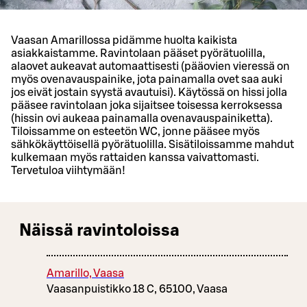
Vaasan Amarillossa pidämme huolta kaikista
asiakkaistamme. Ravintolaan pääset pyörätuolilla,
alaovet aukeavat automaattisesti (pääovien vieressä on
myös ovenavauspainike, jota painamalla ovet saa auki
jos eivät jostain syystä avautuisi). Käytössä on hissi jolla
pääsee ravintolaan joka sijaitsee toisessa kerroksessa
(hissin ovi aukeaa painamalla ovenavauspainiketta).
Tiloissamme on esteetön WC, jonne pääsee myös
sähkökäyttöisellä pyörätuolilla. Sisätiloissamme mahdut
kulkemaan myös rattaiden kanssa vaivattomasti.
Tervetuloa viihtymään!
Näissä ravintoloissa
Amarillo, Vaasa
Vaasanpuistikko 18 C, 65100, Vaasa