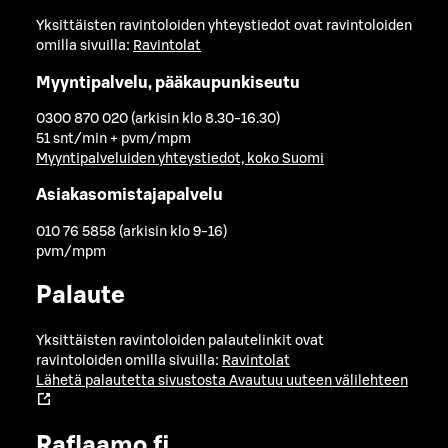
Yksittäisten ravintoloiden yhteystiedot ovat ravintoloiden
omilla sivuilla:
Ravintolat
Myyntipalvelu, pääkaupunkiseutu
0300 870 020 (arkisin klo 8.30-16.30)
51 snt/min + pvm/mpm
Myyntipalveluiden yhteystiedot, koko Suomi
Asiakasomistajapalvelu
010 76 5858 (arkisin klo 9-16)
pvm/mpm
Palaute
Yksittäisten ravintoloiden palautelinkit ovat
ravintoloiden omilla sivuilla:
Ravintolat
Lähetä palautetta sivustosta
Avautuu uuteen välilehteen
Raflaamo.fi