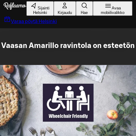
Siirry pääsisältöön
Sijainti
Avaa
Helsinki
Kirjaudu
Hae
mobiilivalikko
Varaa pöytä
Helsinki
Vaasan Amarillo ravintola on esteetön