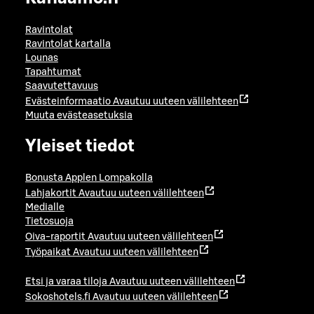
Ravintolat
Ravintolat kartalla
Lounas
Tapahtumat
Saavutettavuus
Evästeinformaatio
Avautuu uuteen välilehteen
Muuta evästeasetuksia
Yleiset tiedot
Bonusta Applen Lompakolla
Lahjakortit
Avautuu uuteen välilehteen
Medialle
Tietosuoja
Oiva-raportit
Avautuu uuteen välilehteen
Työpaikat
Avautuu uuteen välilehteen
Etsi ja varaa tiloja
Avautuu uuteen välilehteen
Sokoshotels.fi
Avautuu uuteen välilehteen