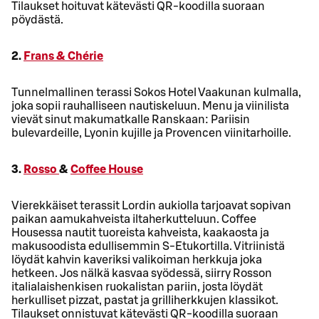
Tilaukset hoituvat kätevästi QR-koodilla suoraan
pöydästä.
2.
Frans & Chérie
Tunnelmallinen terassi Sokos Hotel Vaakunan kulmalla,
joka sopii rauhalliseen nautiskeluun. Menu ja viinilista
vievät sinut makumatkalle Ranskaan: Pariisin
bulevardeille, Lyonin kujille ja Provencen viinitarhoille.
3.
Rosso
&
Coffee House
Vierekkäiset terassit Lordin aukiolla tarjoavat sopivan
paikan aamukahveista iltaherkutteluun. Coffee
Housessa nautit tuoreista kahveista, kaakaosta ja
makusoodista edullisemmin S-Etukortilla. Vitriinistä
löydät kahvin kaveriksi valikoiman herkkuja joka
hetkeen. Jos nälkä kasvaa syödessä, siirry Rosson
italialaishenkisen ruokalistan pariin, josta löydät
herkulliset pizzat, pastat ja grilliherkkujen klassikot.
Tilaukset onnistuvat kätevästi QR-koodilla suoraan