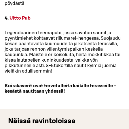
pöydästä.
4.
Uitto Pub
Legendaarinen teemapubi, jossa savotan sannit ja
pyyntimiehet kohtaavat rillumarei-hengessä. Suojaudu
kesän paahtavalta kuumuudelta ja katseilta terassilla,
joka tarjoaa rennon viilentymispaikan keskellä
kaupunkia. Maistele erikoisoluita, heitä mökkitikkaa tai
kisaa lautapelien kuninkuudesta, vaikka yön
pikkutunneille asti. S-Etukortilla nautit kylmiä juomia
vieläkin edullisemmin!
Koirakaverit ovat tervetulleita kaikille terasseille –
kesästä nautitaan yhdessä!
Näissä ravintoloissa