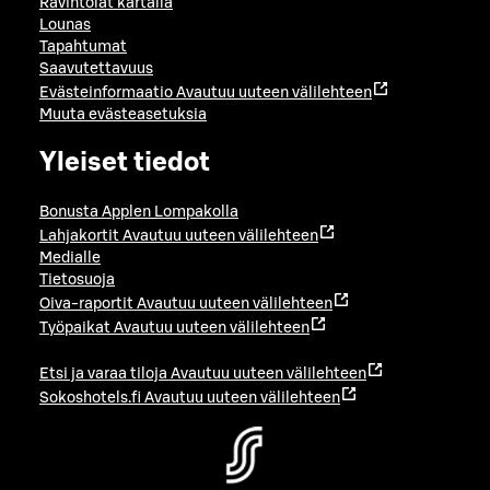
Ravintolat kartalla
Lounas
Tapahtumat
Saavutettavuus
Evästeinformaatio
Avautuu uuteen välilehteen
Muuta evästeasetuksia
Yleiset tiedot
Bonusta Applen Lompakolla
Lahjakortit
Avautuu uuteen välilehteen
Medialle
Tietosuoja
Oiva-raportit
Avautuu uuteen välilehteen
Työpaikat
Avautuu uuteen välilehteen
Etsi ja varaa tiloja
Avautuu uuteen välilehteen
Sokoshotels.fi
Avautuu uuteen välilehteen