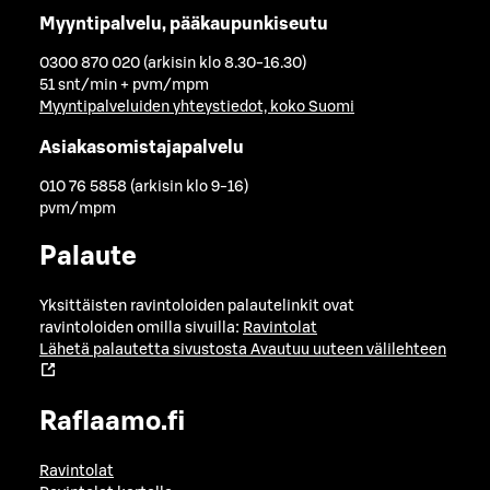
Myyntipalvelu, pääkaupunkiseutu
0300 870 020 (arkisin klo 8.30-16.30)
51 snt/min + pvm/mpm
Myyntipalveluiden yhteystiedot, koko Suomi
Asiakasomistajapalvelu
010 76 5858 (arkisin klo 9-16)
pvm/mpm
Palaute
Yksittäisten ravintoloiden palautelinkit ovat
ravintoloiden omilla sivuilla:
Ravintolat
Lähetä palautetta sivustosta
Avautuu uuteen välilehteen
Raflaamo.fi
Ravintolat