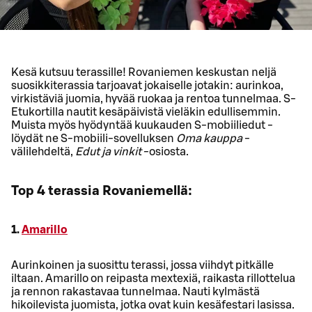
Kesä kutsuu terassille! Rovaniemen keskustan neljä
suosikkiterassia tarjoavat jokaiselle jotakin: aurinkoa,
virkistäviä juomia, hyvää ruokaa ja rentoa tunnelmaa. S-
Etukortilla nautit kesäpäivistä vieläkin edullisemmin.
Muista myös hyödyntää kuukauden S-mobiiliedut -
löydät ne S-mobiili-sovelluksen
Oma kauppa
-
välilehdeltä,
Edut ja vinkit
-osiosta.
Top 4 terassia Rovaniemellä:
1.
Amarillo
Aurinkoinen ja suosittu terassi, jossa viihdyt pitkälle
iltaan. Amarillo on reipasta mextexiä, raikasta rillottelua
ja rennon rakastavaa tunnelmaa. Nauti kylmästä
hikoilevista juomista, jotka ovat kuin kesäfestari lasissa.