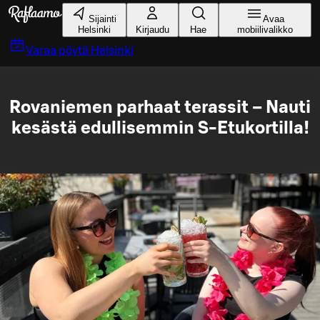
Siirry pääsisältöön
Sijainti
Avaa
Helsinki
Kirjaudu
Hae
mobiilivalikko
Varaa pöytä
Helsinki
Rovaniemen parhaat terassit – Nauti
kesästä edullisemmin S-Etukortilla!