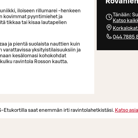
Rovanie
uniikki, iloiseen rillumarei -henkeen
Tänään: Su
än kovimmat pyyntimiehet ja
Katso kaikk
ä tikkaa tai kisaa lautapelien
Korkaloka
044 7885 
zaa ja pientä suolaista nauttien kuin
varattavissa yksityistilaisuuksiin ja
ertomaan kesälomasi kohokohdat
 kulku ravintola Rosson kautta.
 S-Etukortilla saat enemmän irti ravintolahetkistäsi.
Katso asi