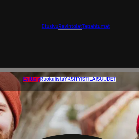
Etusivu
Ravintolat
Tapahtumat
Esittely
Ruokalista
YKSITYISTILAISUUDET