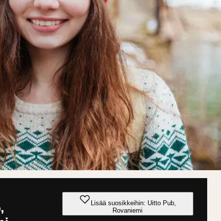
Lisää suosikkeihin: Uitto Pub,
,
Rovaniemi