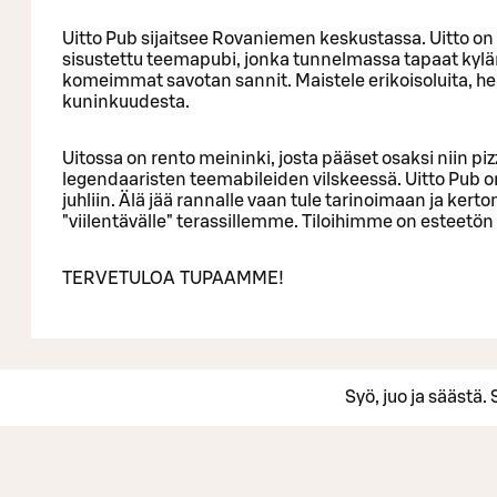
Uitto Pub sijaitsee Rovaniemen keskustassa. Uitto on 
sisustettu teemapubi, jonka tunnelmassa tapaat kyl
komeimmat savotan sannit. Maistele erikoisoluita, heit
kuninkuudesta.
Uitossa on rento meininki, josta pääset osaksi niin piz
legendaaristen teemabileiden vilskeessä. Uitto Pub on 
juhliin. Älä jää rannalle vaan tule tarinoimaan ja k
"viilentävälle" terassillemme. Tiloihimme on esteetön
TERVETULOA TUPAAMME!
Syö, juo ja säästä.