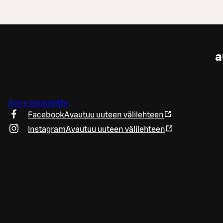
a
Anna palautetta
Facebook
Avautuu uuteen välilehteen
Instagram
Avautuu uuteen välilehteen