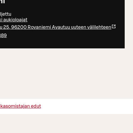
mi
ljettu
i aukioloajat
tu 25, 96200 Rovaniemi
Avautuu uuteen välilehteen
889
akasomistajan edut