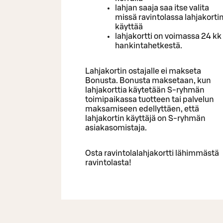
lahjan saaja saa itse valita
missä ravintolassa lahjakorti
käyttää
lahjakortti on voimassa 24 kk
hankintahetkestä.
Lahjakortin ostajalle ei makseta
Bonusta. Bonusta maksetaan, kun
lahjakorttia käytetään S-ryhmän
toimipaikassa tuotteen tai palvelun
maksamiseen edellyttäen, että
lahjakortin käyttäjä on S-ryhmän
asiakasomistaja.
Osta ravintolalahjakortti lähimmästä
ravintolasta!