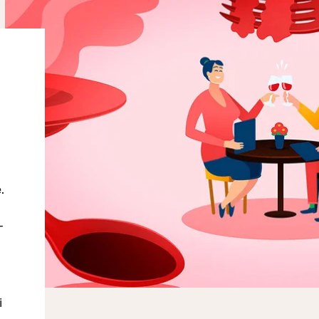
a
.
-
i