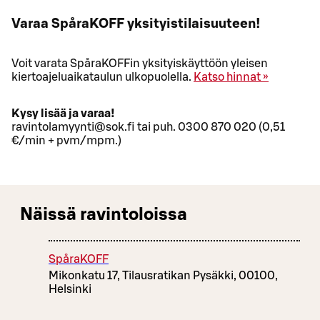
Varaa SpåraKOFF yksityistilaisuuteen!
Voit varata SpåraKOFFin yksityiskäyttöön yleisen
kiertoajeluaikataulun ulkopuolella.
Katso hinnat »
Kysy lisää ja varaa!
ravintolamyynti@sok.fi tai puh. 0300 870 020 (0,51
€/min + pvm/mpm.)
Näissä ravintoloissa
SpåraKOFF
Mikonkatu 17, Tilausratikan Pysäkki, 00100,
Helsinki