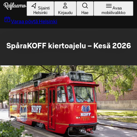
Siirry pääsisältöön
Sijainti
Avaa
Helsinki
Kirjaudu
Hae
mobiilivalikko
Varaa pöytä
Helsinki
SpåraKOFF kiertoajelu – Kesä 2026