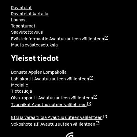
Ravintolat
Ravintolat kartalla
Lounas
Tapahtumat
Saavutettavuus
Evästeinformaatio
Avautuu uuteen välilehteen
Muuta evästeasetuksia
Yleiset tiedot
Bonusta Applen Lompakolla
Lahjakortit
Avautuu uuteen välilehteen
Medialle
Tietosuoja
Oiva-raportit
Avautuu uuteen välilehteen
Työpaikat
Avautuu uuteen välilehteen
Etsi ja varaa tiloja
Avautuu uuteen välilehteen
Sokoshotels.fi
Avautuu uuteen välilehteen