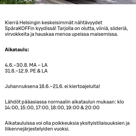
Kierrä Helsingin keskeisimmät nähtävyydet
SpåraKOFFin kyydissä! Tarjolla on olutta, viiniä, siideriä,
virvokkeita ja hauskaa menoa upeissa maisemissa.
Aikataulu:
4.6.–30.8. MA – LA
31.8.–12.9. PE & LA
Juhannuksena 18.6.–21.6. ei kiertoajeluita!
Lähdöt pääasiassa normaalin aikataulun mukaan: klo
14:00, 15:00, 17:00, 18:00, 19:00 & 20:00
Aikatauluissa voi olla poikkeuksia yksityistilaisuuksien ja
liikennejärjestelyiden vuoksi.