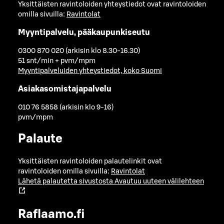
Yksittäisten ravintoloiden yhteystiedot ovat ravintoloiden
omilla sivuilla:
Ravintolat
Myyntipalvelu, pääkaupunkiseutu
0300 870 020 (arkisin klo 8.30-16.30)
51 snt/min + pvm/mpm
Myyntipalveluiden yhteystiedot, koko Suomi
Asiakasomistajapalvelu
010 76 5858 (arkisin klo 9-16)
pvm/mpm
Palaute
Yksittäisten ravintoloiden palautelinkit ovat
ravintoloiden omilla sivuilla:
Ravintolat
Lähetä palautetta sivustosta
Avautuu uuteen välilehteen
Raflaamo.fi