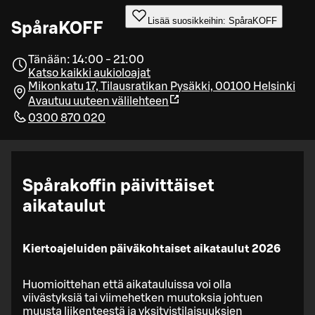
Lisää suosikkeihin: SpåraKOFF
SpåraKOFF
Tänään: 14:00 - 21:00
Katso kaikki aukioloajat
Mikonkatu 17, Tilausratikan Pysäkki, 00100 Helsinki
Avautuu uuteen välilehteen
0300 870 020
Spårakoffin päivittäiset
aikataulut
Kiertoajeluiden päiväkohtaiset aikataulut 2026
Huomioittehan että aikatauluissa voi olla
viivästyksiä tai viimehetken muutoksia johtuen
muusta liikenteestä ja yksityistilaisuuksien