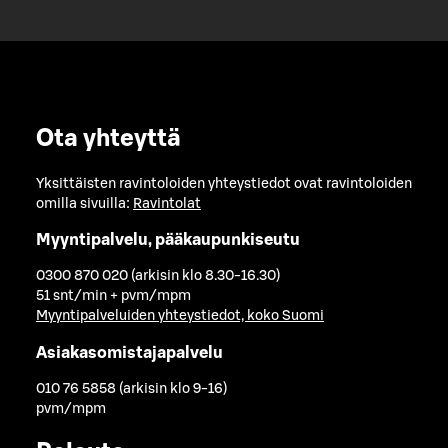
Ota yhteyttä
Yksittäisten ravintoloiden yhteystiedot ovat ravintoloiden
omilla sivuilla:
Ravintolat
Myyntipalvelu, pääkaupunkiseutu
0300 870 020 (arkisin klo 8.30-16.30)
51 snt/min + pvm/mpm
Myyntipalveluiden yhteystiedot, koko Suomi
Asiakasomistajapalvelu
010 76 5858 (arkisin klo 9-16)
pvm/mpm