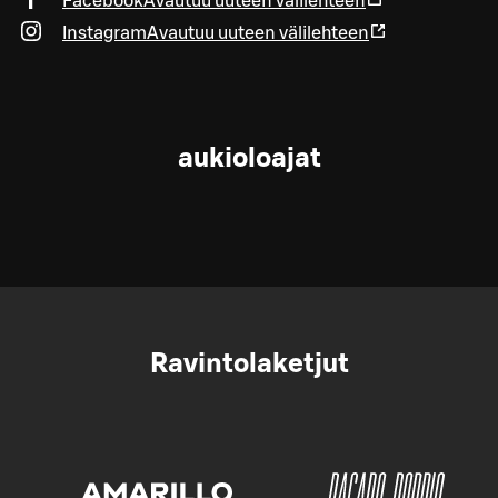
Facebook
Avautuu uuteen välilehteen
Instagram
Avautuu uuteen välilehteen
aukioloajat
Ravintolaketjut