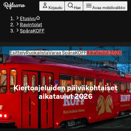
Siirry pääsisältöön
Kirjaudu
Hae
Avaa mobiilivalikko
Etusivu
Ravintolat
SpåraKOFF
Esittely
Ruokalista
Varaa SpåraKOFF
Aikataulut 2026
Kiertoajeluiden päiväkohtaiset
aikataulut 2026