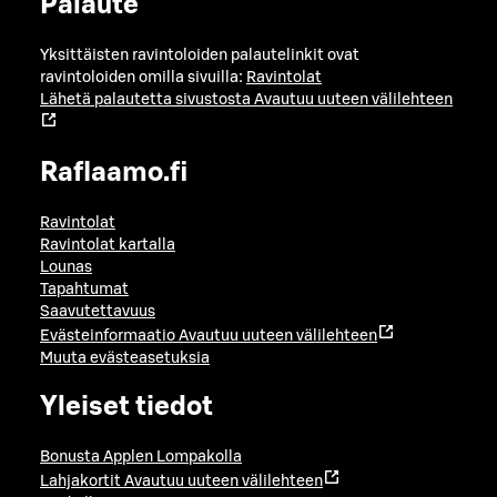
Palaute
Yksittäisten ravintoloiden palautelinkit ovat
ravintoloiden omilla sivuilla:
Ravintolat
Lähetä palautetta sivustosta
Avautuu uuteen välilehteen
Raflaamo.fi
Ravintolat
Ravintolat kartalla
Lounas
Tapahtumat
Saavutettavuus
Evästeinformaatio
Avautuu uuteen välilehteen
Muuta evästeasetuksia
Yleiset tiedot
Bonusta Applen Lompakolla
Lahjakortit
Avautuu uuteen välilehteen