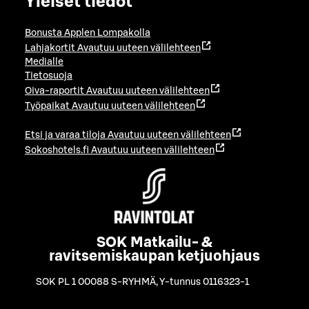
Yleiset tiedot
Bonusta Applen Lompakolla
Lahjakortit
Avautuu uuteen välilehteen
Medialle
Tietosuoja
Oiva-raportit
Avautuu uuteen välilehteen
Työpaikat
Avautuu uuteen välilehteen
Etsi ja varaa tiloja
Avautuu uuteen välilehteen
Sokoshotels.fi
Avautuu uuteen välilehteen
SOK Matkailu- &
ravitsemiskaupan ketjuohjaus
SOK PL 1 00088 S-RYHMÄ
,
Y-tunnus 0116323-1