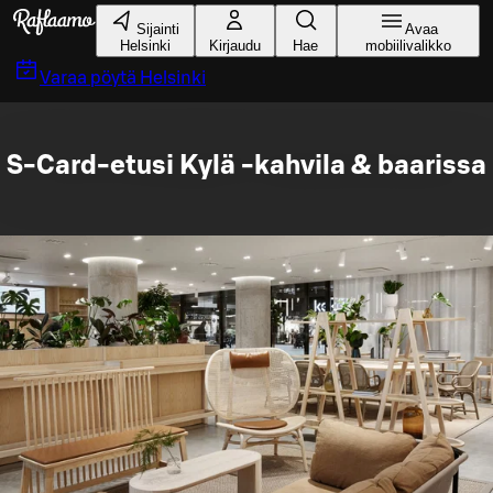
Siirry pääsisältöön
Sijainti
Avaa
Helsinki
Kirjaudu
Hae
mobiilivalikko
Varaa pöytä
Helsinki
S-Card-etusi Kylä -kahvila & baarissa