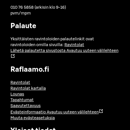
010 76 5858 (arkisin klo 9-16)
pvm/mpm
Palaute
Yksittäisten ravintoloiden palautelinkit ovat
ravintoloiden omilla sivuilla:
Ravintolat
Lähetä palautetta sivustosta
Avautuu uuteen välilehteen
Raflaamo.fi
Ravintolat
Ravintolat kartalla
Lounas
Tapahtumat
Saavutettavuus
Evästeinformaatio
Avautuu uuteen välilehteen
Muuta evästeasetuksia