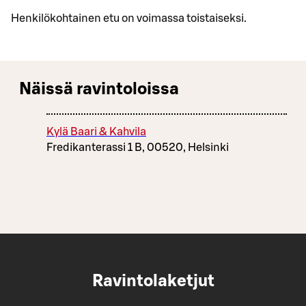
Henkilökohtainen etu on voimassa toistaiseksi.
Näissä ravintoloissa
Kylä Baari & Kahvila
Fredikanterassi 1 B, 00520, Helsinki
Ravintolaketjut