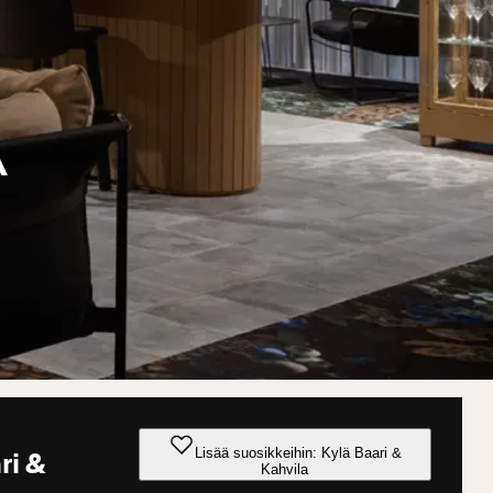
Lisää suosikkeihin: Kylä Baari &
ri &
Kahvila