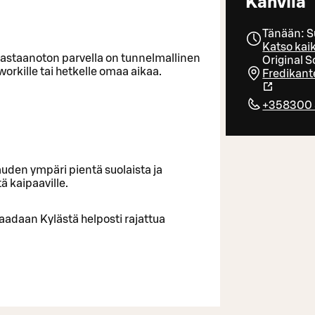
Kahvila
Tänään: S
Katso kaik
n vastaanoton parvella on tunnelmallinen
Original S
r workille tai hetkelle omaa aikaa.
Fredikant
+358300 
auden ympäri pientä suolaista ja
ä kaipaaville.
aadaan Kylästä helposti rajattua