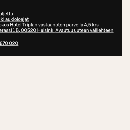
uljettu
ki aukioloajat
okos Hotel Triplan vastaanoton parvella 4,5 krs
erassi 1 B, 00520 Helsinki
Avautuu uuteen välilehteen
870 020