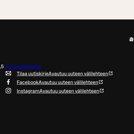
a
,5
Anna palautetta
Tilaa uutiskirje
Avautuu uuteen välilehteen
Facebook
Avautuu uuteen välilehteen
Instagram
Avautuu uuteen välilehteen