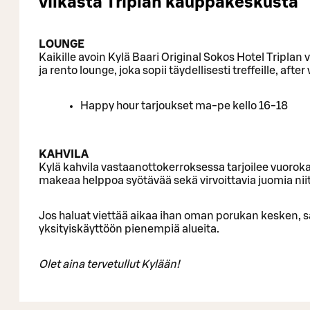
vilkasta Triplan kauppakeskusta
LOUNGE
Kaikille avoin Kylä Baari Original Sokos Hotel Tripla
ja rento lounge, joka sopii täydellisesti treffeille, afte
Happy hour tarjoukset ma-pe kello 16-18
KAHVILA
Kylä kahvila vastaanottokerroksessa tarjoilee vuorok
makeaa helppoa syötävää sekä virvoittavia juomia niit
Jos haluat viettää aikaa ihan oman porukan kesken, s
yksityiskäyttöön pienempiä alueita.
Olet aina tervetullut Kylään!