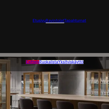
Etusivu
Ravintolat
Tapahtumat
Esittely
Ruokalista
Yksityiskäyttö