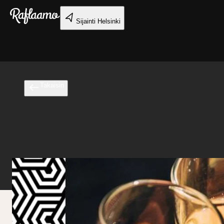
Siirry pääsisältöön
Sijainti
Helsinki
Takaisin