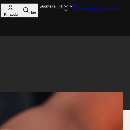
Varaa pöytä
Helsinki
Hae
Kirjaudu