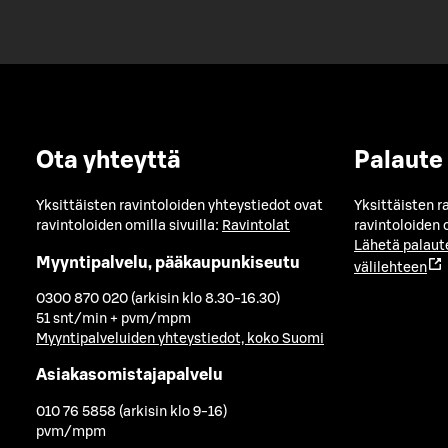
Ota yhteyttä
Palaute
Yksittäisten ravintoloiden yhteystiedot ovat
Yksittäisten r
ravintoloiden omilla sivuilla:
Ravintolat
ravintoloiden o
Lähetä palaut
Myyntipalvelu, pääkaupunkiseutu
välilehteen
0300 870 020 (arkisin klo 8.30-16.30)
51 snt/min + pvm/mpm
Myyntipalveluiden yhteystiedot, koko Suomi
Asiakasomistajapalvelu
010 76 5858 (arkisin klo 9-16)
pvm/mpm