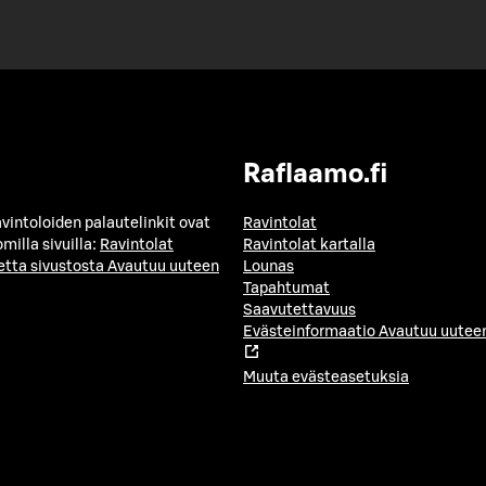
Raflaamo.fi
avintoloiden palautelinkit ovat
Ravintolat
milla sivuilla:
Ravintolat
Ravintolat kartalla
etta sivustosta
Avautuu uuteen
Lounas
Tapahtumat
Saavutettavuus
Evästeinformaatio
Avautuu uuteen
Muuta evästeasetuksia