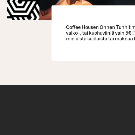
Coffee Housen Onnen Tunnit ma-l
valko-, tai kuohuviiniä vain 5€ 
mieluista suolaista tai makeaa l