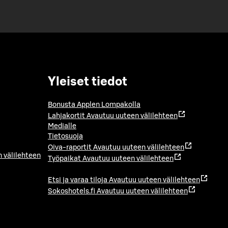
Yleiset tiedot
Bonusta Applen Lompakolla
Lahjakortit
Avautuu uuteen välilehteen
Medialle
Tietosuoja
Oiva-raportit
Avautuu uuteen välilehteen
 välilehteen
Työpaikat
Avautuu uuteen välilehteen
Etsi ja varaa tiloja
Avautuu uuteen välilehteen
Sokoshotels.fi
Avautuu uuteen välilehteen