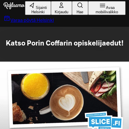
Siirry pääsisältöön
Sijainti
Avaa
Helsinki
Kirjaudu
Hae
mobiilivalikko
Varaa pöytä
Helsinki
Katso Porin Coffarin opiskelijaedut!