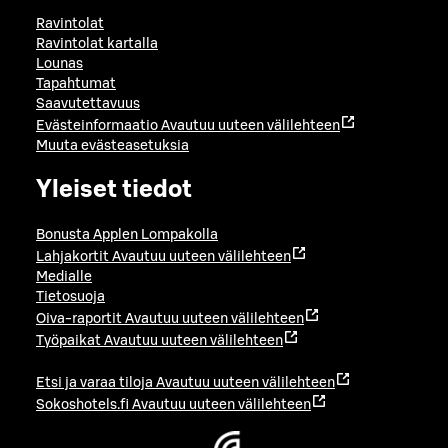
Ravintolat
Ravintolat kartalla
Lounas
Tapahtumat
Saavutettavuus
Evästeinformaatio
Avautuu uuteen välilehteen
Muuta evästeasetuksia
Yleiset tiedot
Bonusta Applen Lompakolla
Lahjakortit
Avautuu uuteen välilehteen
Medialle
Tietosuoja
Oiva-raportit
Avautuu uuteen välilehteen
Työpaikat
Avautuu uuteen välilehteen
Etsi ja varaa tiloja
Avautuu uuteen välilehteen
Sokoshotels.fi
Avautuu uuteen välilehteen