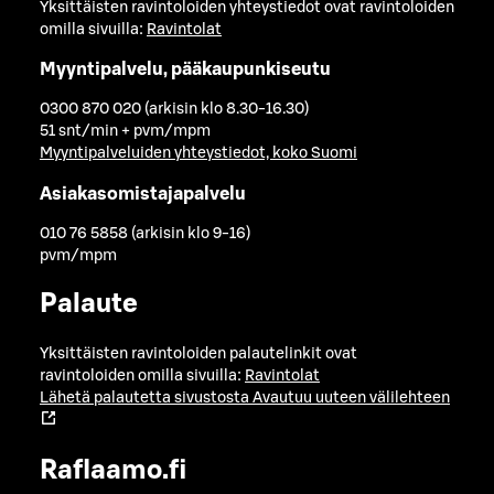
Yksittäisten ravintoloiden yhteystiedot ovat ravintoloiden
omilla sivuilla:
Ravintolat
Myyntipalvelu, pääkaupunkiseutu
0300 870 020 (arkisin klo 8.30-16.30)
51 snt/min + pvm/mpm
Myyntipalveluiden yhteystiedot, koko Suomi
Asiakasomistajapalvelu
010 76 5858 (arkisin klo 9-16)
pvm/mpm
Palaute
Yksittäisten ravintoloiden palautelinkit ovat
ravintoloiden omilla sivuilla:
Ravintolat
Lähetä palautetta sivustosta
Avautuu uuteen välilehteen
Raflaamo.fi