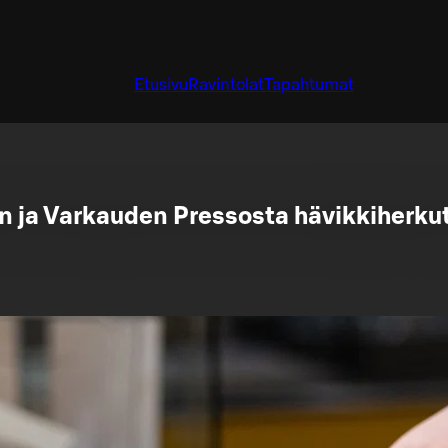
Etusivu
Ravintolat
Tapahtumat
n ja Varkauden Pressosta hävikkiherku