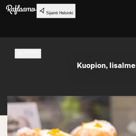
Siirry pääsisältöön
Sijainti
Helsinki
Takaisin
Kuopion, Iisalme