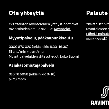
Ota yhteyttä
Palaute
Yksittäisten ravintoloiden yhteystiedot ovat
Yksittäisten r
ravintoloiden omilla sivuilla:
Ravintolat
ravintoloiden o
Lähetä palaut
Myyntipalvelu, pääkaupunkiseutu
välilehteen
0300 870 020 (arkisin klo 8.30-16.30)
51 snt/min + pvm/mpm
Myyntipalveluiden yhteystiedot, koko Suomi
Asiakasomistajapalvelu
010 76 5858 (arkisin klo 9-16)
pvm/mpm