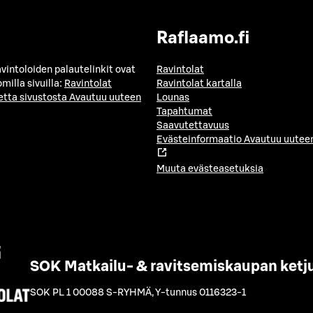
Raflaamo.fi
avintoloiden palautelinkit ovat
Ravintolat
milla sivuilla:
Ravintolat
Ravintolat kartalla
etta sivustosta
Avautuu uuteen
Lounas
Tapahtumat
Saavutettavuus
Evästeinformaatio
Avautuu uuteen
Muuta evästeasetuksia
SOK Matkailu- & ravitsemiskaupan ketj
SOK PL 1 00088 S-RYHMÄ
,
Y-tunnus 0116323-1