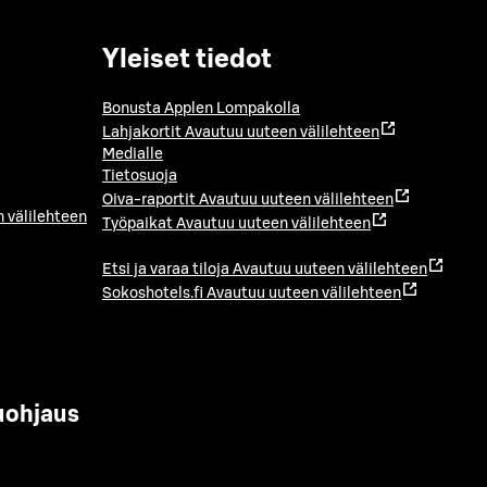
Yleiset tiedot
Bonusta Applen Lompakolla
Lahjakortit
Avautuu uuteen välilehteen
Medialle
Tietosuoja
Oiva-raportit
Avautuu uuteen välilehteen
 välilehteen
Työpaikat
Avautuu uuteen välilehteen
Etsi ja varaa tiloja
Avautuu uuteen välilehteen
Sokoshotels.fi
Avautuu uuteen välilehteen
uohjaus