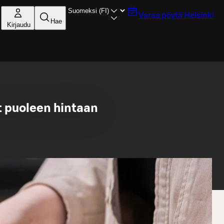
Varaa pöytä
Helsinki
Hae
Kirjaudu
t puoleen hintaan