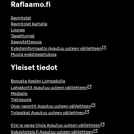
Raflaamo.fi
Ravintolat
Ravintolat kartalla
Lounas
Tapahtumat
Saavutettavuus
Evästeinformaatio
Avautuu uuteen välilehteen
Muuta evästeasetuksia
Yleiset tiedot
Bonusta Applen Lompakolla
Lahjakortit
Avautuu uuteen välilehteen
Medialle
Tietosuoja
Oiva-raportit
Avautuu uuteen välilehteen
Työpaikat
Avautuu uuteen välilehteen
Etsi ja varaa tiloja
Avautuu uuteen välilehteen
Sokoshotels.fi
Avautuu uuteen välilehteen