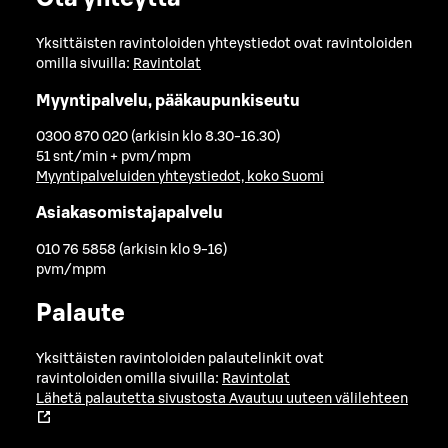
Yksittäisten ravintoloiden yhteystiedot ovat ravintoloiden
omilla sivuilla:
Ravintolat
Myyntipalvelu, pääkaupunkiseutu
0300 870 020 (arkisin klo 8.30-16.30)
51 snt/min + pvm/mpm
Myyntipalveluiden yhteystiedot, koko Suomi
Asiakasomistajapalvelu
010 76 5858 (arkisin klo 9-16)
pvm/mpm
Palaute
Yksittäisten ravintoloiden palautelinkit ovat
ravintoloiden omilla sivuilla:
Ravintolat
Lähetä palautetta sivustosta
Avautuu uuteen välilehteen