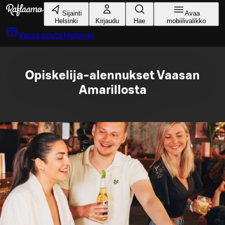
Siirry pääsisältöön
Sijainti
Avaa
Helsinki
Kirjaudu
Hae
mobiilivalikko
Varaa pöytä
Helsinki
Opiskelija-alennukset Vaasan
Amarillosta