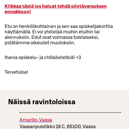
Klikkaa tästä jos haluat tehdä pöytävarauksen
ennakkoon!
Etu on henkilökohtainen ja sen saa opiskelijakorttia
näyttämällä. Ei voi yhdistää muihin etuihin tai
alennuksiin. Edut ovat voimassa toistaiseksi,
pidätämme oikeudet muutoksiin.
Ihania opiskelu- ja chillailuhetkiä! <3
Tervetuloa!
Näissä ravintoloissa
Amarillo, Vaasa
Vaasanpuistikko 18 C, 65100, Vaasa