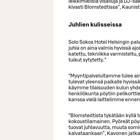
leikkimielisiä visailuja ja DJ-s
kivasti Blomstedtissa”, Kaunisto
Juhlien kulisseissa
Solo Sokos Hotel Helsingin pal
juhla on aina valmis hyvissä aj
katettu, tekniikka varmisteltu, 
tuikut sytytetty.”
”Myyntipalvelultamme tulee aina
tulevat yleensä paikalle hyviss
käymme tilaisuuden kulun yhdess
henkilökunta pöytiin pelikorttie
kanssa vielä laittelimme ennen
”Blomstedtista tykätään kyllä tos
kokoustilamainen. Pyöreät pöydä
tuovat juhlavuutta, muuta somis
kaivataankaan”, Kavonen jatka