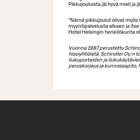
Pikkujouluista jäi hyvä mieli ja jä
”Nämä pikkujoulut olivat myös m
myyntipalvelusta alkaen ja its
Hotel Helsingin henkilökunta oli 
Vuonna 1987 perustettu Schind
hissiyhtiöistä. Schindler Oy:n t
liukuportaiden ja liukukäytävi
peruskorjaus ja kunnossapito, 