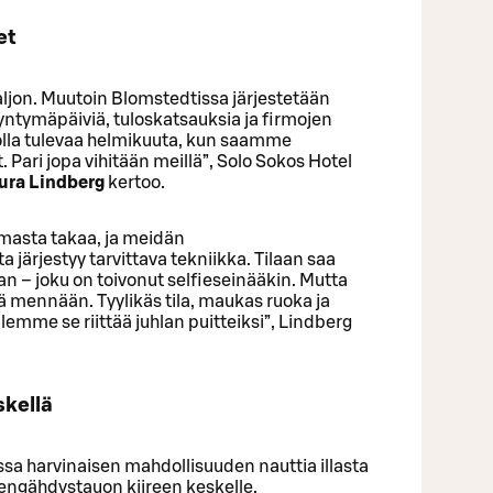
et
paljon. Muutoin Blomstedtissa järjestetään
syntymäpäiviä, tuloskatsauksia ja firmojen
olla tulevaa helmikuuta, kun saamme
Pari jopa vihitään meillä”, Solo Sokos Hotel
ura Lindberg
kertoo.
omasta takaa, ja meidän
ärjestyy tarvittava tekniikka. Tilaan saa
van – joku on toivonut selfieseinääkin. Mutta
sä mennään. Tyylikäs tila, maukas ruoka ja
lemme se riittää juhlan puitteiksi”, Lindberg
skellä
issa harvinaisen mahdollisuuden nauttia illasta
engähdystauon kiireen keskelle.