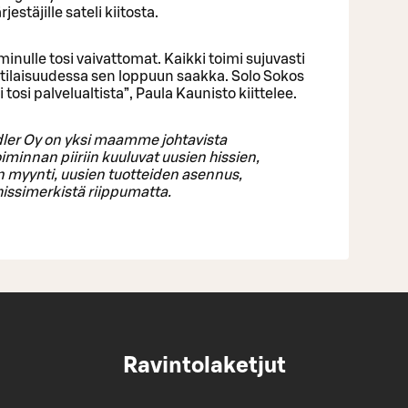
rjestäjille sateli kiitosta.
inulle tosi vaivattomat. Kaikki toimi sujuvasti
e tilaisuudessa sen loppuun saakka. Solo Sokos
tosi palvelualtista”, Paula Kaunisto kiittelee.
ler Oy on yksi maamme johtavista
oiminnan piiriin kuuluvat uusien hissien,
en myynti, uusien tuotteiden asennus,
hissimerkistä riippumatta.
Ravintolaketjut