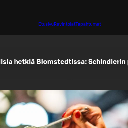
Etusivu
Ravintolat
Tapahtumat
isia hetkiä Blomstedtissa: Schindlerin 