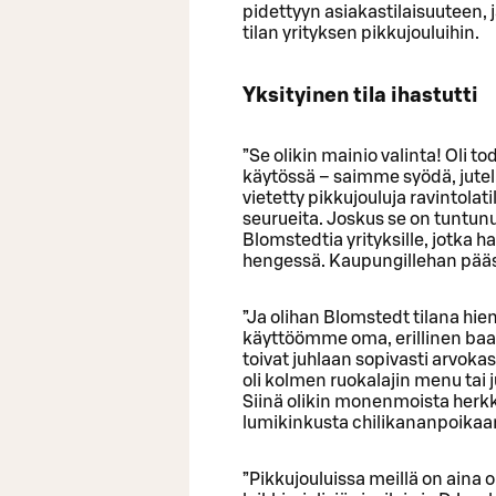
pidettyyn asiakastilaisuuteen, 
tilan yrityksen pikkujouluihin.
Yksityinen tila ihastutti
”Se olikin mainio valinta! Oli t
käytössä – saimme syödä, jutell
vietetty pikkujouluja ravintolati
seurueita. Joskus se on tuntun
Blomstedtia yrityksille, jotka h
hengessä. Kaupungillehan pääsee
”Ja olihan Blomstedt tilana h
käyttöömme oma, erillinen baa
toivat juhlaan sopivasti arvokas
oli kolmen ruokalajin menu ta
Siinä olikin monenmoista herk
lumikinkusta chilikananpoikaan.
”Pikkujouluissa meillä on aina