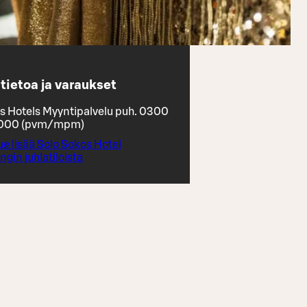
tietoa ja varaukset
s Hotels Myyntipalvelu puh. 0300
 000 (pvm/mpm)
ue lisää Solo Sokos Hotel
ngin juhlatiloista