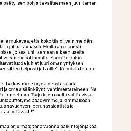
ja päätyi sen pohjalta valitsemaan juuri tämän
odella mukavaa, että koko tila oli vain meidän
a ja juhlia rauhassa. Meillä on monesti
loissa, joissa juhlii samaan aikaan useita
ut vähän rauhattomalta. Suosittelenkin
aluavat luoda juhlat juuri oman yrityksen
 sitten helposti jatkoille”, Kaunisto toteaa.
ieno. Tykkäsimme myös ideasta saada
ri ja oma sisäänkäynti vahtimestareineen. Ne
ta tunnelmaa. Tarjoilujen osalta valittavissa
i juhlabuffet, me päädyimme jälkimmäiseen.
kua savuahven-perunasalaatista ja
 Ja riittävästi!”
 omaa ohjelmaa; tänä vuonna palkintojenjakoa,