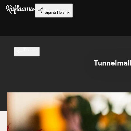
Siirry pääsisältöön
Sijainti
Helsinki
Takaisin
Tunnelmall