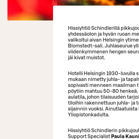
Hissiyhtiö Schindlerillä pikkujo
yhdessäolon ja hyvän ruoan me
valikoitui aivan Helsingin ytime
Blomstedt-sali. Juhlaseurue yllät
viidenkymmenen hengen seurueel
jäi kivat muistot.
Hotelli Helsingin 1930-luvulla 
mukaan nimetty juhla- ja tapaht
sopivasti menneen maailman tunn
pöytiin mahtuu 50-80 henkeä.
aulatila, johon tilaisuuden tarjo
tiloihin rakennettuun juhla- ja
sijainnin vuoksi. Ainutlaatuis
Yliopistonkadulta.
Hissiyhtiö Schindlerin pikkujo
Support Specialist
Paula Kaun