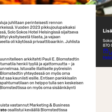
uluja juhlitaan perinteisesti rennon
rkeissä. Vuoden 2023 pikkujoulupaikaksi
Lisä
ssä, Solo Sokos Hotel Helsingissä sijaitseva
tyi yksityisestä tilasta, ja vajaan
Soko
la oli käytössä privaattibaarikin. Juhlista
870
L
Helsi
suunnitelleen arkkitehti Pauli E. Blomstedtin
umatila henkii tyyliä ja ajattomuutta – ja
elmaa. Istuvalle illalliselle pyöreisiin
 Blomstedtin yhteydessä on myös oma
ilut saa kauniisti esille. Entisen pankkisalin
 tapahtumatilaan on helppo tulla sen keskeisen
ta Blomstedtissa on myös oma sisäänkäynti
uluista vastannut Marketing & Business
isto
osallistui keväällä Blomstedtissa