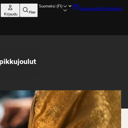
Varaa pöytä
Helsinki
Hae
Kirjaudu
pikkujoulut