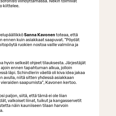
aksofonisti viihdyttämässä. Nekin toimivat
 kiittelee.
velupäällikkö
Sanna Kavonen
toteaa, että
oin ennen kuin asiakkaat saapuvat. ”Pöydät
pitopöytä ruokien nostoa vaille valmiina ja
 hyvin selkeät ohjeet tilauksesta. Järjestäjät
ä ajoin ennen tapahtuman alkua, jolloin
ä läpi. Schindlerin väellä oli kiva idea jakaa
n avulla, niitä sitten yhdessä asiakkaan
 vieraiden saapumista”, Kavonen kertoo.
i paljon, siitä, että tämä ei ole liian
t, valkoiset liinat, tuikut ja kangasservetit
tetta näin kauniiseen tilaan harvoin
a.