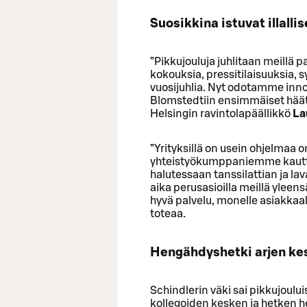
Suosikkina istuvat illallis
”Pikkujouluja juhlitaan meillä 
kokouksia, pressitilaisuuksia, 
vuosijuhlia. Nyt odotamme inn
Blomstedtiin ensimmäiset häät. 
Helsingin ravintolapäällikkö
La
”Yrityksillä on usein ohjelmaa 
yhteistyökumppaniemme kautta j
halutessaan tanssilattian ja la
aika perusasioilla meillä yleen
hyvä palvelu, monelle asiakkaal
toteaa.
Hengähdyshetki arjen ke
Schindlerin väki sai pikkujoulu
kollegoiden kesken ja hetken h