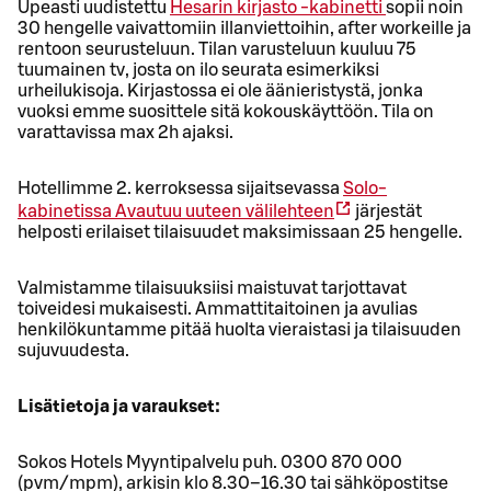
Upeasti uudistettu
Hesarin kirjasto -kabinetti
sopii noin
30 hengelle vaivattomiin illanviettoihin, after workeille ja
rentoon seurusteluun. Tilan varusteluun kuuluu 75
tuumainen tv, josta on ilo seurata esimerkiksi
urheilukisoja. Kirjastossa ei ole äänieristystä, jonka
vuoksi emme suosittele sitä kokouskäyttöön. Tila on
varattavissa max 2h ajaksi.
Hotellimme 2. kerroksessa sijaitsevassa
Solo-
kabinetissa
Avautuu uuteen välilehteen
järjestät
helposti erilaiset tilaisuudet maksimissaan 25 hengelle.
Valmistamme tilaisuuksiisi maistuvat tarjottavat
toiveidesi mukaisesti. Ammattitaitoinen ja avulias
henkilökuntamme pitää huolta vieraistasi ja tilaisuuden
sujuvuudesta.
Lisätietoja ja varaukset:
Sokos Hotels Myyntipalvelu puh. 0300 870 000
(pvm/mpm), arkisin klo 8.30–16.30 tai sähköpostitse