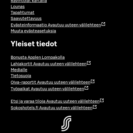
Ravintolat kartalla
Lounas
Tapahtumat
Saavutettavuus
Evästeinformaatio
Avautuu uuteen välilehteen
Muuta evästeasetuksia
Yleiset tiedot
Bonusta Applen Lompakolla
Lahjakortit
Avautuu uuteen välilehteen
Medialle
Tietosuoja
Oiva-raportit
Avautuu uuteen välilehteen
Työpaikat
Avautuu uuteen välilehteen
Etsi ja varaa tiloja
Avautuu uuteen välilehteen
Sokoshotels.fi
Avautuu uuteen välilehteen