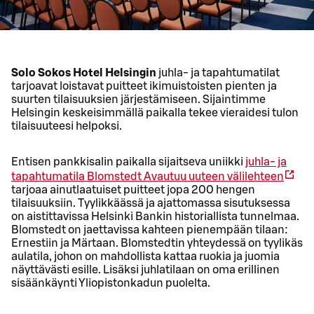
Solo Sokos Hotel Helsingin
juhla- ja tapahtumatilat
tarjoavat loistavat puitteet ikimuistoisten pienten ja
suurten tilaisuuksien järjestämiseen. Sijaintimme
Helsingin keskeisimmällä paikalla tekee vieraidesi tulon
tilaisuuteesi helpoksi.
Entisen pankkisalin paikalla sijaitseva uniikki
juhla- ja
tapahtumatila Blomstedt
Avautuu uuteen välilehteen
tarjoaa ainutlaatuiset puitteet jopa 200 hengen
tilaisuuksiin. Tyylikkäässä ja ajattomassa sisutuksessa
on aistittavissa Helsinki Bankin historiallista tunnelmaa.
Blomstedt on jaettavissa kahteen pienempään tilaan:
Ernestiin ja Märtaan. Blomstedtin yhteydessä on tyylikäs
aulatila, johon on mahdollista kattaa ruokia ja juomia
näyttävästi esille. Lisäksi juhlatilaan on oma erillinen
sisäänkäynti Yliopistonkadun puolelta.