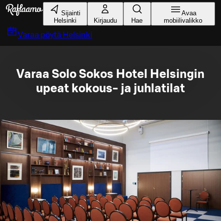
Siirry pääsisältöön
Sijainti
Avaa
Helsinki
Kirjaudu
Hae
mobiilivalikko
Varaa pöytä
Helsinki
Varaa Solo Sokos Hotel Helsingin
upeat kokous- ja juhlatilat