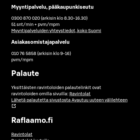
Myyntipalvelu, pääkaupunkiseutu
0300 870 020 (arkisin klo 8.30-16.30)
51 snt/min + pvm/mpm
Myyntipalveluiden yhteystiedot, koko Suomi
Asiakasomistajapalvelu
010 76 5858 (arkisin klo 9-16)
pvm/mpm
Palaute
Yksittäisten ravintoloiden palautelinkit ovat
ravintoloiden omilla sivuilla:
Ravintolat
Lähetä palautetta sivustosta
Avautuu uuteen välilehteen
Raflaamo.fi
Ravintolat