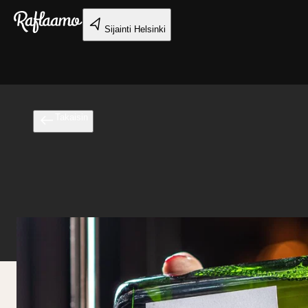
Siirry pääsisältöön
Sijainti
Helsinki
Takaisin