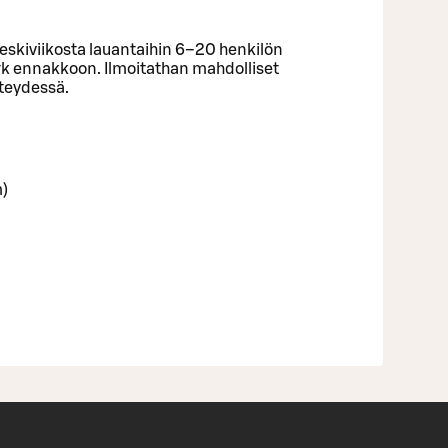
keskiviikosta lauantaihin 6–20 henkilön
vrk ennakkoon. Ilmoitathan mahdolliset
hteydessä.
)