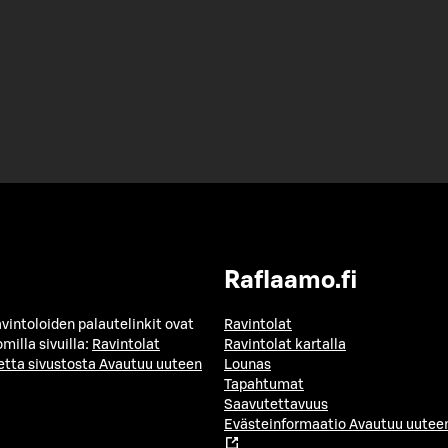
Raflaamo.fi
avintoloiden palautelinkit ovat
Ravintolat
milla sivuilla:
Ravintolat
Ravintolat kartalla
etta sivustosta
Avautuu uuteen
Lounas
Tapahtumat
Saavutettavuus
Evästeinformaatio
Avautuu uuteen