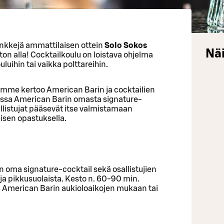
nkkejä ammattilaisen ottein
Solo Sokos
Näi
on alla! Cocktailkoulu on loistava ohjelma
uluihin tai vaikka polttareihin.
imme kertoo American Barin ja cocktailien
tiessa American Barin omasta signature-
llistujat pääsevät itse valmistamaan
isen opastuksella.
n oma signature-cocktail sekä osallistujien
ja pikkusuolaista. Kesto n. 60-90 min.
ä American Barin aukioloaikojen mukaan tai