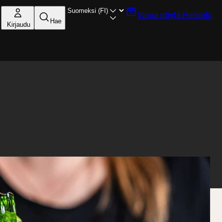
Varaa pöytä
Helsinki
Hae
Kirjaudu