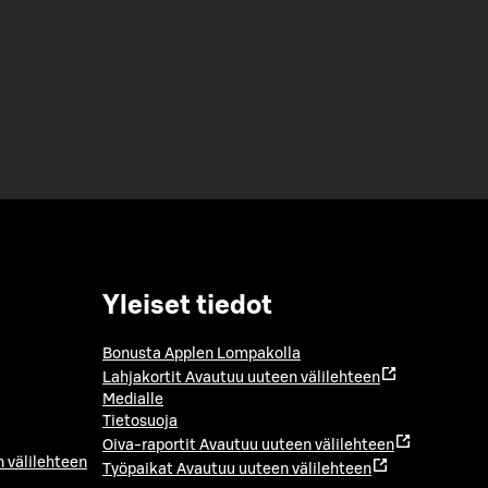
Yleiset tiedot
Bonusta Applen Lompakolla
Lahjakortit
Avautuu uuteen välilehteen
Medialle
Tietosuoja
Oiva-raportit
Avautuu uuteen välilehteen
 välilehteen
Työpaikat
Avautuu uuteen välilehteen