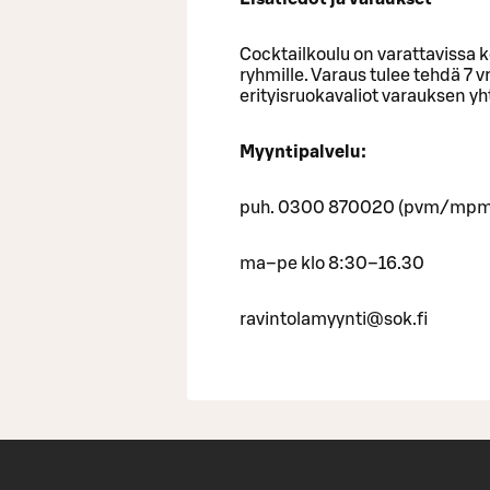
Cocktailkoulu on varattavissa 
ryhmille. Varaus tulee tehdä 7 
erityisruokavaliot varauksen y
Myyntipalvelu:
puh. 0300 870020 (pvm/mpm
ma–pe klo 8:30–16.30
ravintolamyynti@sok.fi