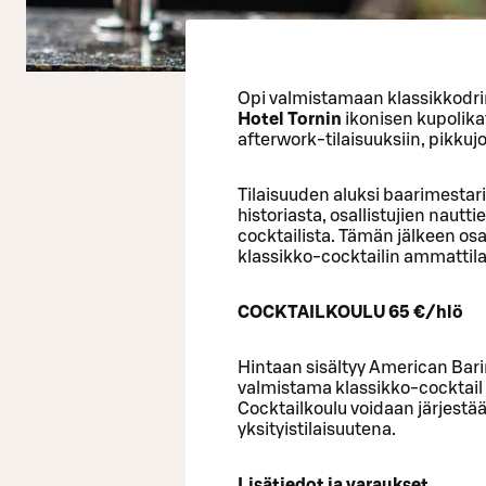
Opi valmistamaan klassikkodri
Hotel Tornin
ikonisen kupolikat
afterwork-tilaisuuksiin, pikkujo
Tilaisuuden aluksi baarimestar
historiasta, osallistujien naut
cocktailista. Tämän jälkeen osa
klassikko-cocktailin ammattila
COCKTAILKOULU 65 €/hlö
Hintaan sisältyy American Bari
valmistama klassikko-cocktail 
Cocktailkoulu voidaan järjestä
yksityistilaisuutena.
Lisätiedot ja varaukset