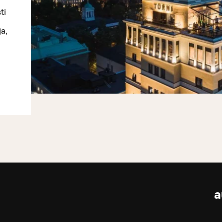
ti
ja,
a