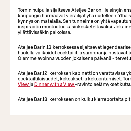
Tornin huipulla sijaitseva Ateljee Bar on Helsingin 
kaupungin hurmaavat vierailijat yhä uudelleen. Ylhäis
kynnys on matalalla. Sen tunnelma on yhtä vapautunut 
inspiraatio muotoutuu käsinkosketeltavaksi. Jokain
yllättävissäkin paikoissa.
Ateljee Barin 13.kerroksessa sijaitsevat legendaarise
huolella valikoidut cocktailit ja samppanja nostava
Olemme avoinna vuoden jokaisena päivänä - tervetul
Ateljee Bar 12. kerroksen kabinetti on varattavissa yk
cocktailtilaisuudet, kokoukset ja kokoontumiset. T
View
ja
Dinner with a View
-ravintolaelämykset kutsu
Ateljee Bar 13. kerrokseen on kulku kierreportaita pit