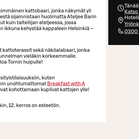
Tänää
ensimmäinen kattobaari, jonka näkymät yli
Katso 
estä sijainnistaan huolimatta Ateljee Barin
Hotell
kuin taiteilijan ateljeessa, jossa
Yrjönk
en ikkuna kehystää kappaleen Helsinkiä –
0300 
t kattoterassit sekä näköalabaari, jonka
t tunnelman vieläkin korkeammalle.
oa Tornin huipulle!
sityistilaisuuksiin, kuten
ornin unohtumattomat
Breakfast with A
vat kohottamaan kuplivat kattojen ylle!
kin, 12. kerros on esteetön.