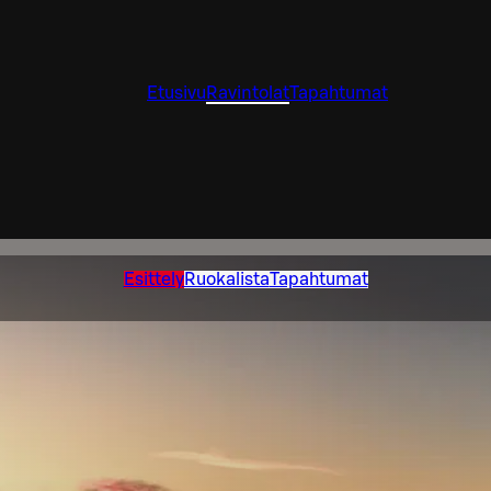
Etusivu
Ravintolat
Tapahtumat
Esittely
Ruokalista
Tapahtumat