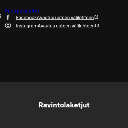
Anna palautetta
Facebook
Avautuu uuteen välilehteen
Instagram
Avautuu uuteen välilehteen
Ravintolaketjut