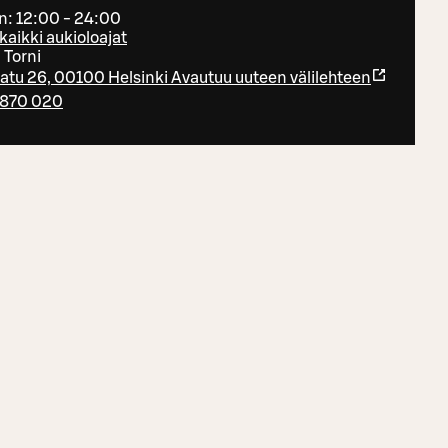
n: 12:00 - 24:00
kaikki aukioloajat
i Torni
atu 26, 00100 Helsinki
Avautuu uuteen välilehteen
870 020