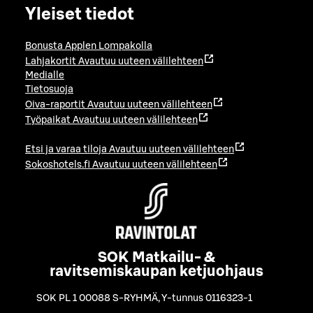
Yleiset tiedot
Bonusta Applen Lompakolla
Lahjakortit
Avautuu uuteen välilehteen
Medialle
Tietosuoja
Oiva-raportit
Avautuu uuteen välilehteen
Työpaikat
Avautuu uuteen välilehteen
Etsi ja varaa tiloja
Avautuu uuteen välilehteen
Sokoshotels.fi
Avautuu uuteen välilehteen
SOK Matkailu- &
ravitsemiskaupan ketjuohjaus
SOK PL 1 00088 S-RYHMÄ
,
Y-tunnus 0116323-1