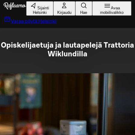
Siirry pääsisältöön
Sijainti
Avaa
Helsinki
Kirjaudu
Hae
mobiilivalikko
Varaa pöytä
Helsinki
Opiskelijaetuja ja lautapelejä Trattoria
Wiklundilla