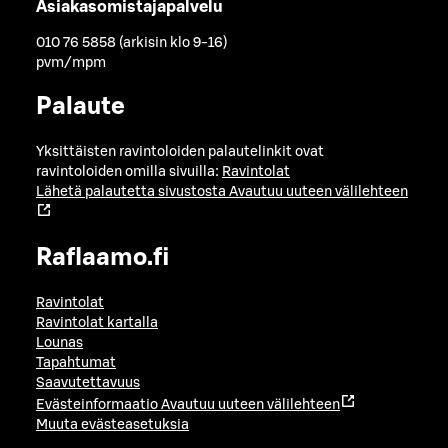
Asiakasomistajapalvelu
010 76 5858 (arkisin klo 9-16)
pvm/mpm
Palaute
Yksittäisten ravintoloiden palautelinkit ovat
ravintoloiden omilla sivuilla:
Ravintolat
Lähetä palautetta sivustosta
Avautuu uuteen välilehteen
Raflaamo.fi
Ravintolat
Ravintolat kartalla
Lounas
Tapahtumat
Saavutettavuus
Evästeinformaatio
Avautuu uuteen välilehteen
Muuta evästeasetuksia