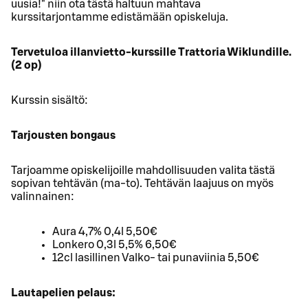
uusia!" niin ota tästä haltuun mahtava
kurssitarjontamme edistämään opiskeluja.
Tervetuloa illanvietto-kurssille Trattoria Wiklundille.
(2 op)
Kurssin sisältö:
Tarjousten bongaus
Tarjoamme opiskelijoille mahdollisuuden valita tästä
sopivan tehtävän (ma-to). Tehtävän laajuus on myös
valinnainen:
Aura 4,7% 0,4l 5,50€
Lonkero 0,3l 5,5% 6,50€
12cl lasillinen Valko- tai punaviinia 5,50€
Lautapelien pelaus: