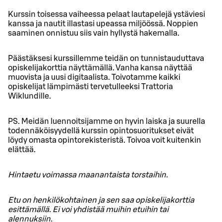
Kurssin toisessa vaiheessa pelaat lautapelejä ystäviesi
kanssa ja nautit illastasi upeassa miljöössä. Noppien
saaminen onnistuu siis vain hyllystä hakemalla.
Päästäksesi kurssillemme teidän on tunnistauduttava
opiskelijakorttia näyttämällä. Vanha kansa näyttää
muovista ja uusi digitaalista. Toivotamme kaikki
opiskelijat lämpimästi tervetulleeksi Trattoria
Wiklundille.
PS. Meidän luennoitsijamme on hyvin laiska ja suurella
todennäköisyydellä kurssin opintosuoritukset eivät
löydy omasta opintorekisteristä. Toivoa voit kuitenkin
elättää.
Hintaetu voimassa maanantaista torstaihin.
Etu on henkilökohtainen ja sen saa opiskelijakorttia
esittämällä. Ei voi yhdistää muihin etuihin tai
alennuksiin.