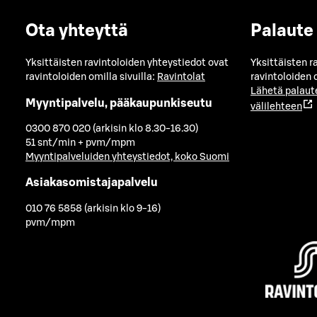
Ota yhteyttä
Palaute
Yksittäisten ravintoloiden yhteystiedot ovat
Yksittäisten r
ravintoloiden omilla sivuilla:
Ravintolat
ravintoloiden o
Lähetä palaut
Myyntipalvelu, pääkaupunkiseutu
välilehteen
0300 870 020 (arkisin klo 8.30-16.30)
51 snt/min + pvm/mpm
Myyntipalveluiden yhteystiedot, koko Suomi
Asiakasomistajapalvelu
010 76 5858 (arkisin klo 9-16)
pvm/mpm