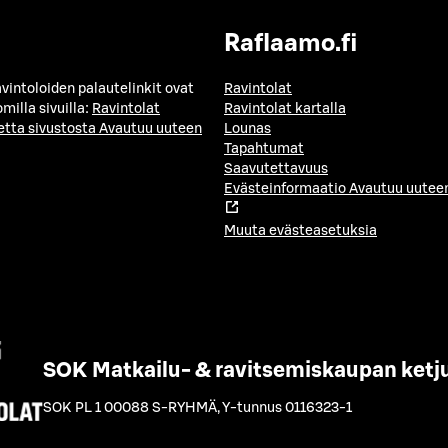
Raflaamo.fi
avintoloiden palautelinkit ovat
Ravintolat
milla sivuilla:
Ravintolat
Ravintolat kartalla
etta sivustosta
Avautuu uuteen
Lounas
Tapahtumat
Saavutettavuus
Evästeinformaatio
Avautuu uuteen
Muuta evästeasetuksia
SOK Matkailu- & ravitsemiskaupan ketj
SOK PL 1 00088 S-RYHMÄ
,
Y-tunnus 0116323-1