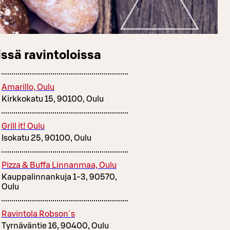
ssä ravintoloissa
Amarillo, Oulu
Kirkkokatu 15, 90100, Oulu
Grill it! Oulu
Isokatu 25, 90100, Oulu
Pizza & Buffa Linnanmaa, Oulu
Kauppalinnankuja 1-3, 90570,
Oulu
Ravintola Robson´s
Tyrnäväntie 16, 90400, Oulu