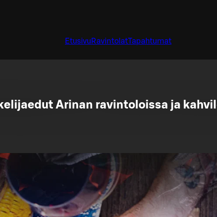
Etusivu
Ravintolat
Tapahtumat
elijaedut Arinan ravintoloissa ja kahvi