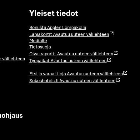
Yleiset tiedot
Bonusta Applen Lompakolla
Lahjakortit
Avautuu uuteen välilehteen
Medialle
Tietosuoja
Oiva-raportit
Avautuu uuteen välilehteen
 välilehteen
Työpaikat
Avautuu uuteen välilehteen
Etsi ja varaa tiloja
Avautuu uuteen välilehteen
Sokoshotels.fi
Avautuu uuteen välilehteen
uohjaus