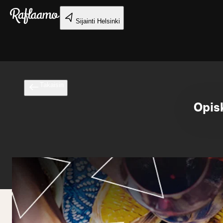
Siirry pääsisältöön
Sijainti
Helsinki
Takaisin
Opisk