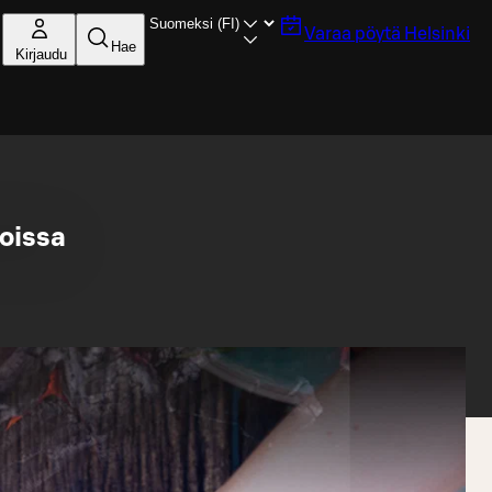
Varaa pöytä
Helsinki
Hae
Kirjaudu
loissa