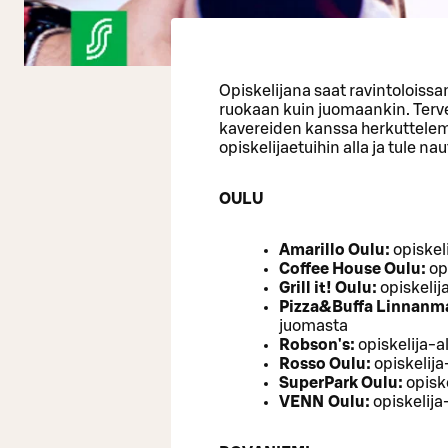
Opiskelijana saat ravintoloissa
ruokaan kuin juomaankin. Tervetu
kavereiden kanssa herkuttelema
opiskelijaetuihin alla ja tule n
OULU
Amarillo Oulu:
opiskel
Coffee House Oulu:
op
Grill it! Oulu:
opiskelij
Pizza&Buffa Linnanm
juomasta
Robson's:
opiskelija-a
Rosso Oulu:
opiskelij
SuperPark Oulu:
opiske
VENN Oulu:
opiskelija