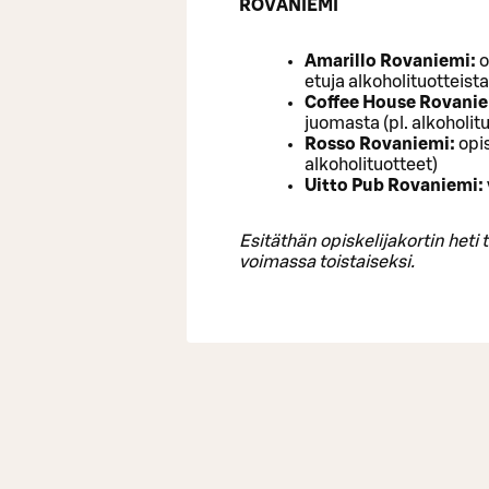
ROVANIEMI
Amarillo Rovaniemi:
o
etuja alkoholituotteista
Coffee House Rovani
juomasta (pl. alkoholit
Rosso Rovaniemi:
opis
alkoholituotteet)
Uitto Pub Rovaniemi:
Esitäthän opiskelijakortin heti 
voimassa toistaiseksi.