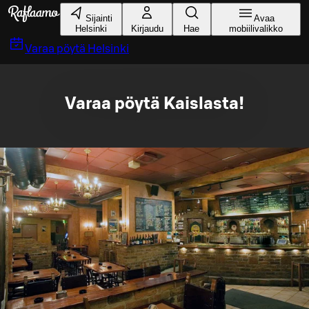
Siirry pääsisältöön
Sijainti
Avaa
Helsinki
Kirjaudu
Hae
mobiilivalikko
Varaa pöytä
Helsinki
Varaa pöytä Kaislasta!