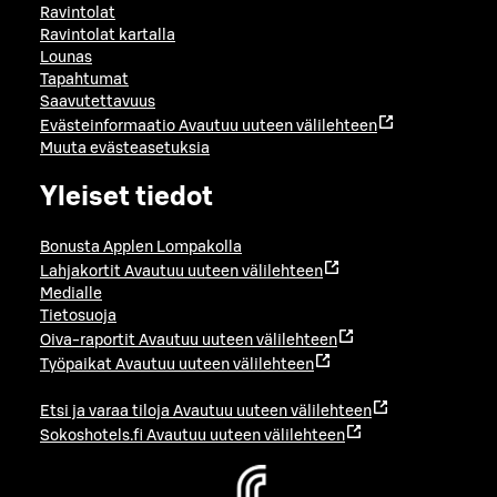
Ravintolat
Ravintolat kartalla
Lounas
Tapahtumat
Saavutettavuus
Evästeinformaatio
Avautuu uuteen välilehteen
Muuta evästeasetuksia
Yleiset tiedot
Bonusta Applen Lompakolla
Lahjakortit
Avautuu uuteen välilehteen
Medialle
Tietosuoja
Oiva-raportit
Avautuu uuteen välilehteen
Työpaikat
Avautuu uuteen välilehteen
Etsi ja varaa tiloja
Avautuu uuteen välilehteen
Sokoshotels.fi
Avautuu uuteen välilehteen