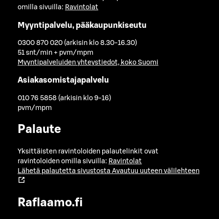
omilla sivuilla:
Ravintolat
Myyntipalvelu, pääkaupunkiseutu
0300 870 020 (arkisin klo 8.30-16.30)
51 snt/min + pvm/mpm
Myyntipalveluiden yhteystiedot, koko Suomi
Asiakasomistajapalvelu
010 76 5858 (arkisin klo 9-16)
pvm/mpm
Palaute
Yksittäisten ravintoloiden palautelinkit ovat
ravintoloiden omilla sivuilla:
Ravintolat
Lähetä palautetta sivustosta
Avautuu uuteen välilehteen
Raflaamo.fi