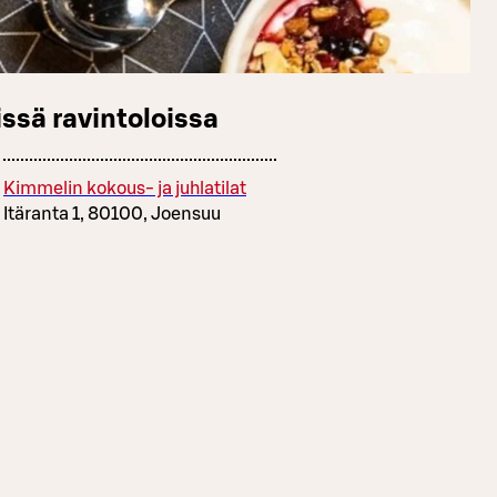
ssä ravintoloissa
Kimmelin kokous- ja juhlatilat
Itäranta 1, 80100, Joensuu