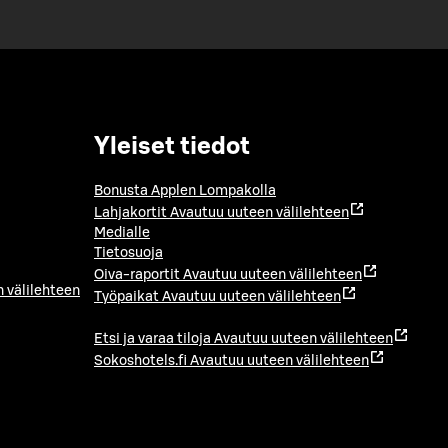
Yleiset tiedot
Bonusta Applen Lompakolla
Lahjakortit
Avautuu uuteen välilehteen
Medialle
Tietosuoja
Oiva-raportit
Avautuu uuteen välilehteen
 välilehteen
Työpaikat
Avautuu uuteen välilehteen
Etsi ja varaa tiloja
Avautuu uuteen välilehteen
Sokoshotels.fi
Avautuu uuteen välilehteen