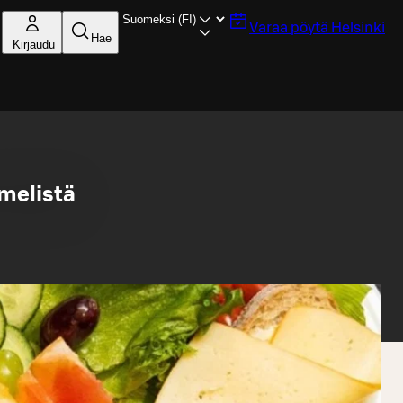
Varaa pöytä
Helsinki
Hae
Kirjaudu
melistä