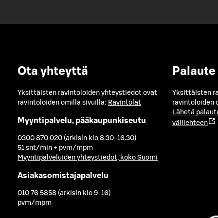
Ota yhteyttä
Palaute
Yksittäisten ravintoloiden yhteystiedot ovat
Yksittäisten r
ravintoloiden omilla sivuilla:
Ravintolat
ravintoloiden o
Lähetä palaut
Myyntipalvelu, pääkaupunkiseutu
välilehteen
0300 870 020 (arkisin klo 8.30-16.30)
51 snt/min + pvm/mpm
Myyntipalveluiden yhteystiedot, koko Suomi
Asiakasomistajapalvelu
010 76 5858 (arkisin klo 9-16)
pvm/mpm