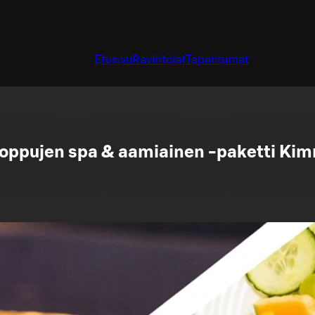
Etusivu
Ravintolat
Tapahtumat
loppujen spa & aamiainen -paketti Kim