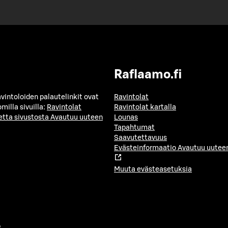
Raflaamo.fi
avintoloiden palautelinkit ovat
Ravintolat
milla sivuilla:
Ravintolat
Ravintolat kartalla
etta sivustosta
Avautuu uuteen
Lounas
Tapahtumat
Saavutettavuus
Evästeinformaatio
Avautuu uuteen
Muuta evästeasetuksia