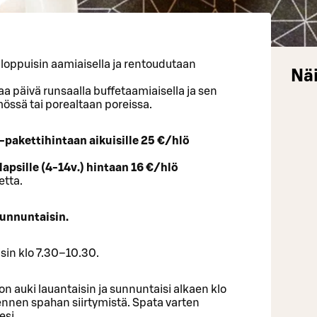
loppuisin aamiaisella ja rentoudutaan
Näi
a päivä runsaalla buffetaamiaisella ja sen
össä tai porealtaan poreissa.
pakettihintaan aikuisille 25 €/hlö
apsille (4-14v.) hintaan 16 €/hlö
etta.
sunnuntaisin.
sin klo 7.30–10.30.
n auki lauantaisin ja sunnuntaisi alkaen klo
 ennen spahan siirtymistä. Spata varten
esi.