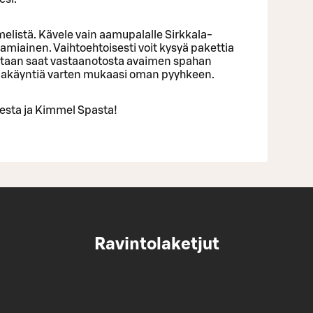
melistä. Kävele vain aamupalalle Sirkkala-
aamiainen. Vaihtoehtoisesti voit kysyä pakettia
staan saat vastaanotosta avaimen spahan
pakäyntiä varten mukaasi oman pyyhkeen.
esta ja Kimmel Spasta!
Ravintolaketjut