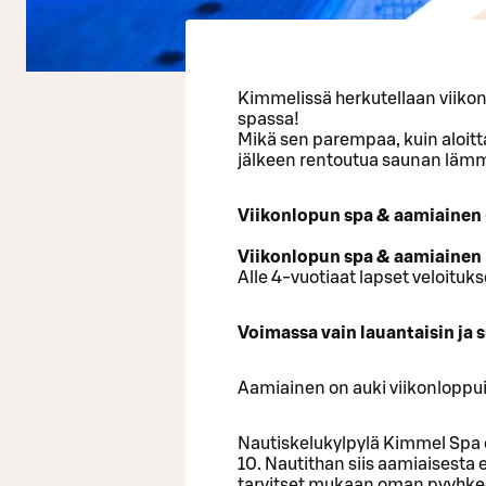
Kimmelissä herkutellaan viikon
spassa!
Mikä sen parempaa, kuin aloitta
jälkeen rentoutua saunan lämm
Viikonlopun spa & aamiainen -
Viikonlopun spa & aamiainen l
Alle 4-vuotiaat lapset veloituks
Voimassa vain lauantaisin ja 
Aamiainen on auki viikonloppui
Nautiskelukylpylä Kimmel Spa o
10. Nautithan siis aamiaisesta
tarvitset mukaan oman pyyhke