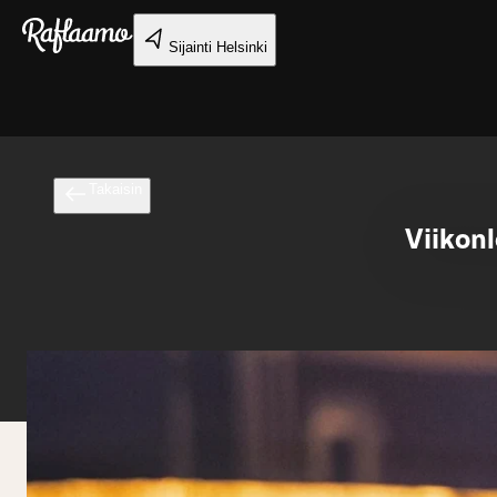
Siirry pääsisältöön
Sijainti
Helsinki
Takaisin
Viikon