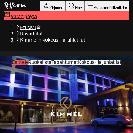
Siirry pääsisältöön
Kirjaudu
Hae
Avaa mobiilivalikko
Varaa pöytä
Etusivu
Ravintolat
Kimmelin kokous- ja juhlatilat
Esittely
Ruokalista
Tapahtumat
Kokous- ja juhlatilat