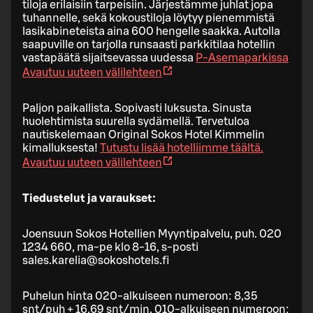
tiloja erilaisiin tarpeisiin. Järjestämme juhlat jopa
tuhannelle, sekä kokoustiloja löytyy pienemmistä
lasikabineteista aina 600 hengelle saakka. Autolla
saapuville on tarjolla runsaasti parkkitilaa hotellin
vastapäätä sijaitsevassa uudessa
P-Asemaparkissa
Avautuu uuteen välilehteen
Paljon paikallista. Sopivasti luksusta. Sinusta
huolehtimista suurella sydämellä. Tervetuloa
nautiskelemaan Original Sokos Hotel Kimmelin
kimalluksesta!
Tutustu lisää hotelliimme täältä.
Avautuu uuteen välilehteen
Tie­dus­te­lut ja va­rauk­set:
Joen­suun Sokos Ho­tel­lien Myyn­ti­pal­ve­lu, puh. 020
1234 660, ma-pe klo 8-16, s-posti
sales.karelia@sokoshotels.fi
Pu­he­lun hinta 020-al­kui­seen nu­me­roon: 8,35
snt/puh + 16,69 snt/min, 010-al­kui­seen nu­me­roon: