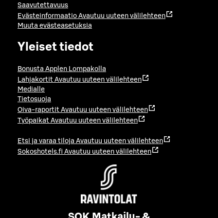
Saavutettavuus
Evästeinformaatio
Avautuu uuteen välilehteen
Muuta evästeasetuksia
Yleiset tiedot
Bonusta Applen Lompakolla
Lahjakortit
Avautuu uuteen välilehteen
Medialle
Tietosuoja
Oiva-raportit
Avautuu uuteen välilehteen
Työpaikat
Avautuu uuteen välilehteen
Etsi ja varaa tiloja
Avautuu uuteen välilehteen
Sokoshotels.fi
Avautuu uuteen välilehteen
SOK Matkailu- &