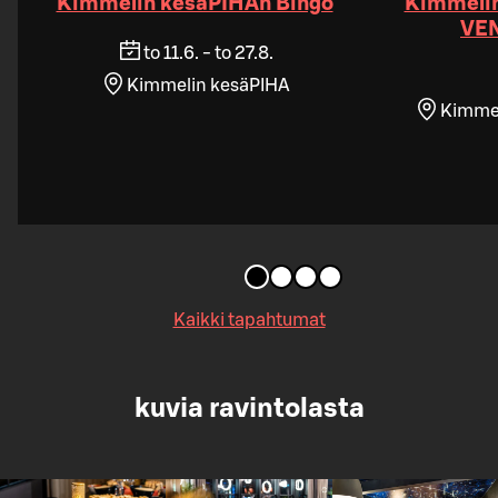
Kimmelin kesäPIHAn Bingo
Kimmelin
VEN
to 11.6. - to 27.8.
Kimmelin kesäPIHA
Kimmeli
Kaikki tapahtumat
kuvia ravintolasta