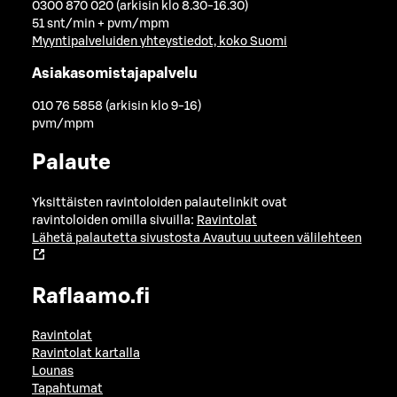
0300 870 020 (arkisin klo 8.30-16.30)
51 snt/min + pvm/mpm
Myyntipalveluiden yhteystiedot, koko Suomi
Asiakasomistajapalvelu
010 76 5858 (arkisin klo 9-16)
pvm/mpm
Palaute
Yksittäisten ravintoloiden palautelinkit ovat
ravintoloiden omilla sivuilla:
Ravintolat
Lähetä palautetta sivustosta
Avautuu uuteen välilehteen
Raflaamo.fi
Ravintolat
Ravintolat kartalla
Lounas
Tapahtumat