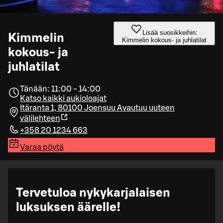
Lisää suosikkeihin:
Kimmelin
Kimmelin kokous- ja juhlatilat
kokous- ja
juhlatilat
Tänään: 11:00 - 14:00
Katso kaikki aukioloajat
Itäranta 1, 80100 Joensuu
Avautuu uuteen
välilehteen
+358 20 1234 663
Varaa pöytä
Tervetuloa nykykarjalaisen
luksuksen äärelle!