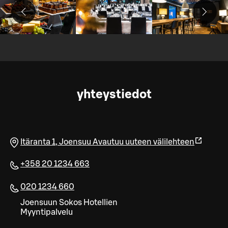
yhteystiedot
Itäranta 1
,
Joensuu
Avautuu uuteen välilehteen
+358 20 1234 663
020 1234 660
Joen­suun Sokos Ho­tel­lien
Myyn­ti­pal­ve­lu