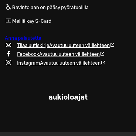
Ravintolaan on pääsy pyörätuolilla
Meillä käy S-Card
Anna palautetta
Tilaa uutiskirje
Avautuu uuteen välilehteen
Facebook
Avautuu uuteen välilehteen
Instagram
Avautuu uuteen välilehteen
aukioloajat