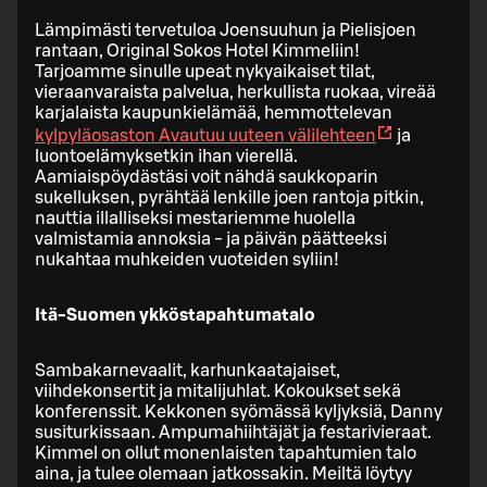
Lämpimästi tervetuloa Joensuuhun ja Pielisjoen
rantaan, Original Sokos Hotel Kimmeliin!
Tarjoamme sinulle upeat nykyaikaiset tilat,
vieraanvaraista palvelua, herkullista ruokaa, vireää
karjalaista kaupunkielämää, hemmottelevan
kylpyläosaston
Avautuu uuteen välilehteen
ja
luontoelämyksetkin ihan vierellä.
Aamiaispöydästäsi voit nähdä saukkoparin
sukelluksen, pyrähtää lenkille joen rantoja pitkin,
nauttia illalliseksi mestariemme huolella
valmistamia annoksia - ja päivän päätteeksi
nukahtaa muhkeiden vuoteiden syliin!
Itä-Suomen ykköstapahtumatalo
Sambakarnevaalit, karhunkaatajaiset,
viihdekonsertit ja mitalijuhlat. Kokoukset sekä
konferenssit. Kekkonen syömässä kyljyksiä, Danny
susiturkissaan. Ampumahiihtäjät ja festarivieraat.
Kimmel on ollut monenlaisten tapahtumien talo
aina, ja tulee olemaan jatkossakin. Meiltä löytyy