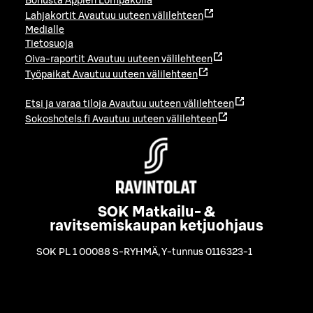
Bonusta Applen Lompakolla
Lahjakortit
Avautuu uuteen välilehteen
Medialle
Tietosuoja
Oiva-raportit
Avautuu uuteen välilehteen
Työpaikat
Avautuu uuteen välilehteen
Etsi ja varaa tiloja
Avautuu uuteen välilehteen
Sokoshotels.fi
Avautuu uuteen välilehteen
SOK Matkailu- &
ravitsemiskaupan ketjuohjaus
SOK PL 1 00088 S-RYHMÄ
,
Y-tunnus 0116323-1