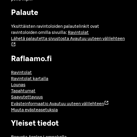
Palaute
Yksittäisten ravintoloiden palautelinkit ovat
ravintoloiden omilla sivuilla:
Ravintolat
Lähetä palautetta sivustosta
Avautuu uuteen välilehteen
Raflaamo.fi
Ravintolat
Ravintolat kartalla
Lounas
Tapahtumat
Saavutettavuus
Evästeinformaatio
Avautuu uuteen välilehteen
Muuta evästeasetuksia
Yleiset tiedot