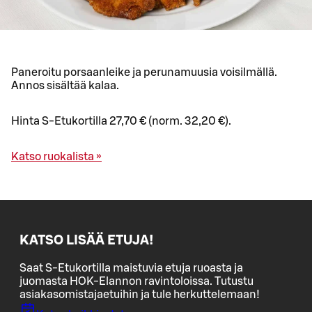
Paneroitu porsaanleike ja perunamuusia voisilmällä.
Annos sisältää kalaa.
Hinta S-Etukortilla 27,70 € (norm. 32,20 €).
Katso ruokalista »
KATSO LISÄÄ ETUJA!
Saat S-Etukortilla maistuvia etuja ruoasta ja
juomasta HOK-Elannon ravintoloissa. Tutustu
asiakasomistajaetuihin ja tule herkuttelemaan!