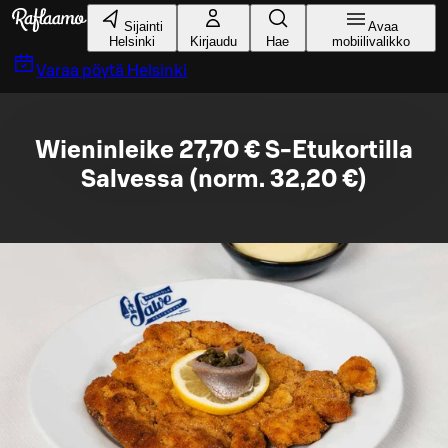
Siirry pääsisältöön
Sijainti
Avaa
Helsinki
Kirjaudu
Hae
mobiilivalikko
Varaa pöytä
Helsinki
Wieninleike 27,70 € S-Etukortilla
Salvessa (norm. 32,20 €)