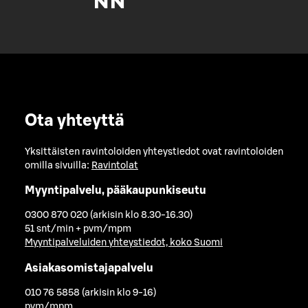
Ota yhteyttä
Yksittäisten ravintoloiden yhteystiedot ovat ravintoloiden
omilla sivuilla:
Ravintolat
Myyntipalvelu, pääkaupunkiseutu
0300 870 020 (arkisin klo 8.30-16.30)
51 snt/min + pvm/mpm
Myyntipalveluiden yhteystiedot, koko Suomi
Asiakasomistajapalvelu
010 76 5858 (arkisin klo 9-16)
pvm/mpm