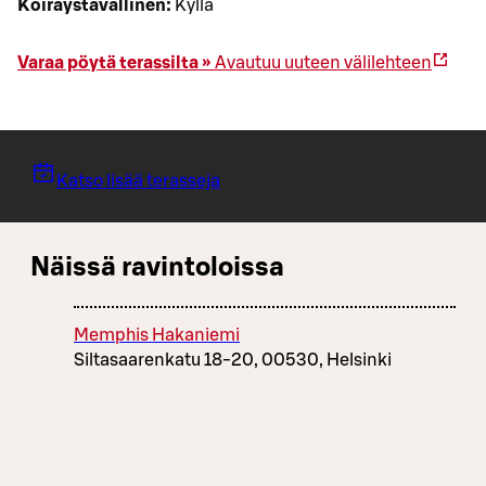
Koiraystävällinen:
Kyllä
Varaa pöytä terassilta »
Avautuu uuteen välilehteen
Katso lisää terasseja
Näissä ravintoloissa
Memphis Hakaniemi
Siltasaarenkatu 18-20, 00530, Helsinki