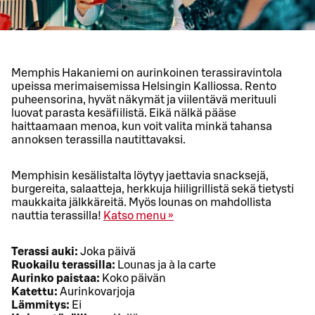
Memphis Hakaniemi on aurinkoinen terassiravintola
upeissa merimaisemissa Helsingin Kalliossa. Rento
puheensorina, hyvät näkymät ja viilentävä merituuli
luovat parasta kesäfiilistä. Eikä nälkä pääse
haittaamaan menoa, kun voit valita minkä tahansa
annoksen terassilla nautittavaksi.
Memphisin kesälistalta löytyy jaettavia snacksejä,
burgereita, salaatteja, herkkuja hiiligrillistä sekä tietysti
maukkaita jälkkäreitä. Myös lounas on mahdollista
nauttia terassilla!
Katso menu »
Terassi auki:
Joka päivä
Ruokailu terassilla:
Lounas ja à la carte
Aurinko paistaa:
Koko päivän
Katettu:
Aurinkovarjoja
Lämmitys:
Ei