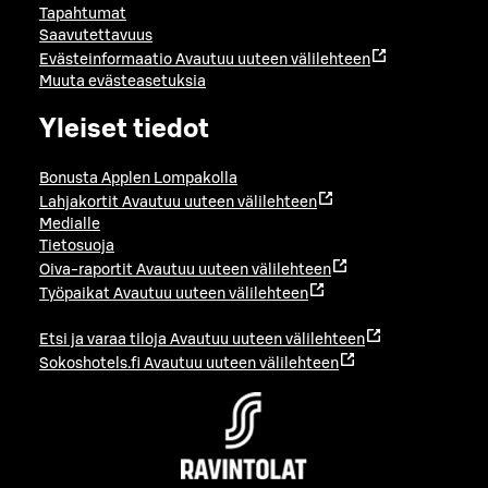
Tapahtumat
Saavutettavuus
Evästeinformaatio
Avautuu uuteen välilehteen
Muuta evästeasetuksia
Yleiset tiedot
Bonusta Applen Lompakolla
Lahjakortit
Avautuu uuteen välilehteen
Medialle
Tietosuoja
Oiva-raportit
Avautuu uuteen välilehteen
Työpaikat
Avautuu uuteen välilehteen
Etsi ja varaa tiloja
Avautuu uuteen välilehteen
Sokoshotels.fi
Avautuu uuteen välilehteen