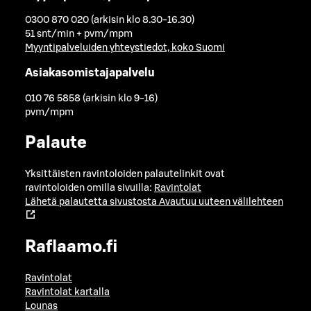
0300 870 020 (arkisin klo 8.30-16.30)
51 snt/min + pvm/mpm
Myyntipalveluiden yhteystiedot, koko Suomi
Asiakasomistajapalvelu
010 76 5858 (arkisin klo 9-16)
pvm/mpm
Palaute
Yksittäisten ravintoloiden palautelinkit ovat
ravintoloiden omilla sivuilla:
Ravintolat
Lähetä palautetta sivustosta
Avautuu uuteen välilehteen
Raflaamo.fi
Ravintolat
Ravintolat kartalla
Lounas