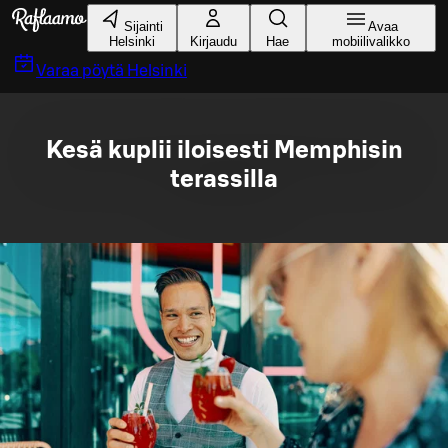
Siirry pääsisältöön
Sijainti
Avaa
Helsinki
Kirjaudu
Hae
mobiilivalikko
Varaa pöytä
Helsinki
Kesä kuplii iloisesti Memphisin
terassilla