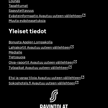
Lounas
Tapahtumat
Saavutettavuus
Evästeinformaatio
Avautuu uuteen välilehteen
Muuta evästeasetuksia
Yleiset tiedot
Bonusta Applen Lompakolla
Lahjakortit
Avautuu uuteen välilehteen
Medialle
Tietosuoja
Oiva-raportit
Avautuu uuteen välilehteen
Työpaikat
Avautuu uuteen välilehteen
Etsi ja varaa tiloja
Avautuu uuteen välilehteen
Sokoshotels.fi
Avautuu uuteen välilehteen