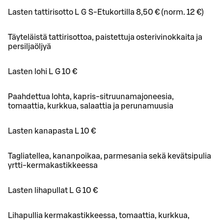
Lasten tattirisotto L G S-Etukortilla 8,50 € (norm. 12 €)
Täyteläistä tattirisottoa, paistettuja osterivinokkaita ja
persiljaöljyä
Lasten lohi L G 10 €
Paahdettua lohta, kapris-sitruunamajoneesia,
tomaattia, kurkkua, salaattia ja perunamuusia
Lasten kanapasta L 10 €
Tagliatellea, kananpoikaa, parmesania sekä kevätsipulia
yrtti-kermakastikkeessa
Lasten lihapullat L G 10 €
Lihapullia kermakastikkeessa, tomaattia, kurkkua,