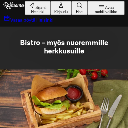
Siirry pääsisältöön
Sijainti
Avaa
Helsinki
Kirjaudu
Hae
mobiilivalikko
Varaa pöytä
Helsinki
Bistro – myös nuoremmille
herkkusuille