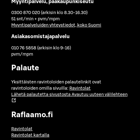
Myyntipalvelu, pääkaupunkiseutu
0300 870 020 (arkisin klo 8.30-16.30)
51 snt/min + pvm/mpm
Myyntipalveluiden yhteystiedot, koko Suomi
Asiakasomistajapalvelu
010 76 5858 (arkisin klo 9-16)
pvm/mpm
Palaute
Yksittäisten ravintoloiden palautelinkit ovat
ravintoloiden omilla sivuilla:
Ravintolat
Lähetä palautetta sivustosta
Avautuu uuteen välilehteen
Raflaamo.fi
Ravintolat
Ravintolat kartalla